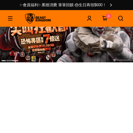
✨會員福利✨累積消費 筆筆回饋 🎂生日再領$600！
0