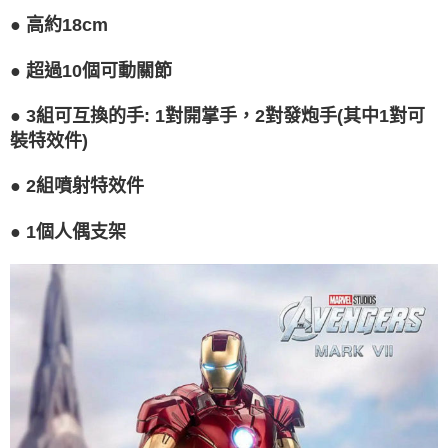
請求用戶進行身份認證。
５．嚴禁一人註冊多個帳號或使用他人資訊註冊。若發現惡意使用之情形，
●
高約18cm
恩沛科技股份有限公司將有權停止該用戶之使用額度並採取法律行動。
●
超過10個可動關節
●
3組可互換的手: 1對開掌手，2對發炮手(其中1對可
裝特效件)
●
2組噴射特效件
●
1個人偶支架