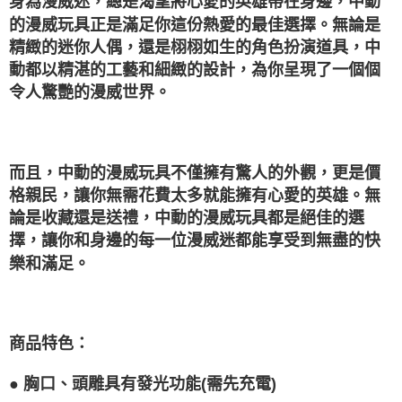
身為漫威迷，總是渴望將心愛的英雄帶在身邊，中動
1.分期款項不併入電信帳單，「大哥付你分期」於每月結算日後寄送繳費提
每筆NT$100，滿NT$1,200(含以上)免運費
【「AFTEE先享後付」結帳流程】
的漫威玩具正是滿足你這份熱愛的最佳選擇。無論是
醒簡訊。
１．於結帳方式選擇「AFTEE先享後付」後，將跳轉至「AFTEE先享後付」
2.透過簡訊連結打開帳單後，可選擇「超商條碼／台灣大直營門市／銀行轉
精緻的迷你人偶，還是栩栩如生的角色扮演道具，中
付款後萊爾富取貨
結帳頁面，進行簡訊認證並確認金額後，即可完成結帳。
帳／街口支付／iPASS MONEY」等通路繳費。
２．訂單成立數日內，您將收到繳費通知簡訊。
動都以精湛的工藝和細緻的設計，為你呈現了一個個
每筆NT$100，滿NT$1,200(含以上)免運費
３．收到繳費通知簡訊後14天內，點擊此簡訊中的連結，可透過四大超商／
【注意事項】
令人驚艷的漫威世界。
ATM／網路銀行／等多元方式進行付款，方視為交易完成。
付款後7-11取貨
1.本服務係由「台灣大哥大股份有限公司」（以下簡稱本公司）所提供，讓
※ 請注意：結帳手續完成當下不需立刻繳費，但若您需要取消訂單，請聯絡
用戶於交易時，得透過本服務購買商品或服務，並由商店將買賣／分期付款
每筆NT$100，滿NT$1,200(含以上)免運費
購買商品的店家。未經商家同意取消之訂單仍視為有效，需透過AFTEE先享
買賣價金債權讓與本公司後，依約使用本公司帳單繳交帳款。
後付繳納相關費用。
2.基於同意付款使用「大哥付你分期」之契約關係目的，商店將以您的個人
宅配
※ 交易是否成功請以「AFTEE先享後付 」之結帳頁面顯示為準，若有關於
而且，中動的漫威玩具不僅擁有驚人的外觀，更是價
資料（包含姓名、電話或地址）提供予台灣大哥大進項蒐集、處理及利用，
是否繳費成功／繳費後需取消欲退款等相關疑問，請聯繫「AFTEE先享後付
每筆NT$120，滿NT$1,200(含以上)免運費
由本公司與您本人進行分期帳單所需資料之確認、核對及更正。
格親民，讓你無需花費太多就能擁有心愛的英雄。無
客戶支援中心」
https://netprotections.freshdesk.com/support/home
3.完整用戶服務條款，請詳閱以下連結：
https://oppay.tw/userRule
論是收藏還是送禮，中動的漫威玩具都是絕佳的選
宅配-離島
【注意事項】
擇，讓你和身邊的每一位漫威迷都能享受到無盡的快
１．透過由恩沛科技股份有限公司提供之「AFTEE先享後付」服務完成之交
每筆NT$300
易，需依本服務之必要範圍內提供個人資料，並將交易相關給付款項請求債
樂和滿足。
權轉讓予恩沛科技股份有限公司。
２．關於個人資料處理事宜，請瀏覽以下網址：
https://aftee.tw/terms/#terms3
３．未成年的使用者請事先徵得法定代理人或監護人之同意方可使用
「AFTEE先享後付」，若未經同意申辦者引起之損失，本公司不負相關責
商品特色：
任。
４．使用「AFTEE先享後付」時，將依據個別帳號之用戶狀況，依本公司即
● 胸口、頭雕具有發光功能(需先充電)
時審查核予不同之上限額度；若仍有額度不足之情形，本公司將視審查結果