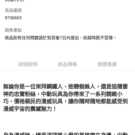
信用卡一次付款
商品編號
LINE Pay
9736603
Apple Pay
銷售重點
悠遊付
商品如有任何問題請於到貨後7日內提出，如超時既不受理。
Google Pay
全盈+PAY
詳細說明
商品規格
相關推薦
大哥付你分期
相關說明
【大哥付你分期使用說明】
無論你是一位崇拜鋼鐵人、迷戀蜘蛛人，還是追隨雷
AFTEE先享後付
1.本服務由台灣大哥大提供，台灣大哥大用戶可立即使用無須另外申請。
神的忠實粉絲，中動玩具為你帶來了一系列精緻小
2.付款方式選擇「大哥付你分期」，訂單成立後會自動跳轉到大哥付的交易
相關說明
流程，驗證手機門號後，選擇欲分期的期數、繳款截止日，確認付款後即完
巧、價格親民的漫威玩具，讓你隨時隨地都能感受到
【關於「AFTEE先享後付」】
成交易。
ATM付款
AFTEE先享後付是「在收到商品之後才付款」的支付方式。 讓您購物簡單
漫威宇宙的震撼魅力！
3.實際核准額度、可分期數及費用金額請依後續交易確認頁面所載為準。
便利好安心！
4.訂單成立30分鐘內，如未前往確認交易或遇審核未通過，訂單將自動取
１．簡單：不需註冊會員、不需綁卡、不需儲值。
運送方式
消。如遇「轉專審核」未通過狀況，表示未達大哥付你分期系統評分，恕無
２．便利：只要手機號碼，簡訊認證，即可結帳。
法說明評估內容。
３．安心：先確認商品／服務後，再付款。
付款後全家取貨
【繳款方式說明】