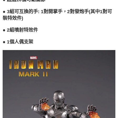
請求用戶進行身份認證。
５．嚴禁一人註冊多個帳號或使用他人資訊註冊。若發現惡意使用之情形，
恩沛科技股份有限公司將有權停止該用戶之使用額度並採取法律行動。
●
3組可互換的手: 1對開掌手，2對發炮手(其中1對可
裝特效件)
●
2組噴射特效件
●
1個人偶支架