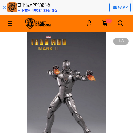
首下載APP領好禮
開啟APP
首下載APP領$100折價券
0
1
/
8