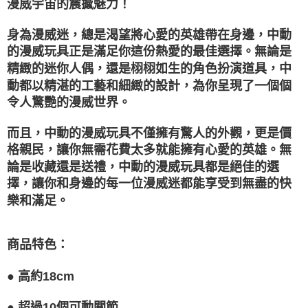
漫威宇宙的震撼魅力！
1.分期款項不併入電信帳單，「大哥付你分期」於每月結算日後寄送繳費提
每筆NT$100，滿NT$1,200(含以上)免運費
【「AFTEE先享後付」結帳流程】
醒簡訊。
１．於結帳方式選擇「AFTEE先享後付」後，將跳轉至「AFTEE先享後付」
2.透過簡訊連結打開帳單後，可選擇「超商條碼／台灣大直營門市／銀行轉
身為漫威迷，總是渴望將心愛的英雄帶在身邊，中動
付款後萊爾富取貨
結帳頁面，進行簡訊認證並確認金額後，即可完成結帳。
帳／街口支付／iPASS MONEY」等通路繳費。
的漫威玩具正是滿足你這份熱愛的最佳選擇。無論是
２．訂單成立數日內，您將收到繳費通知簡訊。
每筆NT$100，滿NT$1,200(含以上)免運費
３．收到繳費通知簡訊後14天內，點擊此簡訊中的連結，可透過四大超商／
精緻的迷你人偶，還是栩栩如生的角色扮演道具，中
【注意事項】
ATM／網路銀行／等多元方式進行付款，方視為交易完成。
付款後7-11取貨
1.本服務係由「台灣大哥大股份有限公司」（以下簡稱本公司）所提供，讓
動都以精湛的工藝和細緻的設計，為你呈現了一個個
※ 請注意：結帳手續完成當下不需立刻繳費，但若您需要取消訂單，請聯絡
用戶於交易時，得透過本服務購買商品或服務，並由商店將買賣／分期付款
每筆NT$100，滿NT$1,200(含以上)免運費
購買商品的店家。未經商家同意取消之訂單仍視為有效，需透過AFTEE先享
令人驚艷的漫威世界。
買賣價金債權讓與本公司後，依約使用本公司帳單繳交帳款。
後付繳納相關費用。
2.基於同意付款使用「大哥付你分期」之契約關係目的，商店將以您的個人
宅配
※ 交易是否成功請以「AFTEE先享後付 」之結帳頁面顯示為準，若有關於
資料（包含姓名、電話或地址）提供予台灣大哥大進項蒐集、處理及利用，
而且，中動的漫威玩具不僅擁有驚人的外觀，更是價
是否繳費成功／繳費後需取消欲退款等相關疑問，請聯繫「AFTEE先享後付
每筆NT$120，滿NT$1,200(含以上)免運費
由本公司與您本人進行分期帳單所需資料之確認、核對及更正。
格親民，讓你無需花費太多就能擁有心愛的英雄。無
客戶支援中心」
https://netprotections.freshdesk.com/support/home
3.完整用戶服務條款，請詳閱以下連結：
https://oppay.tw/userRule
論是收藏還是送禮，中動的漫威玩具都是絕佳的選
宅配-離島
【注意事項】
擇，讓你和身邊的每一位漫威迷都能享受到無盡的快
１．透過由恩沛科技股份有限公司提供之「AFTEE先享後付」服務完成之交
每筆NT$300
易，需依本服務之必要範圍內提供個人資料，並將交易相關給付款項請求債
樂和滿足。
權轉讓予恩沛科技股份有限公司。
２．關於個人資料處理事宜，請瀏覽以下網址：
https://aftee.tw/terms/#terms3
商品特色：
３．未成年的使用者請事先徵得法定代理人或監護人之同意方可使用
「AFTEE先享後付」，若未經同意申辦者引起之損失，本公司不負相關責
任。
● 高約18cm
４．使用「AFTEE先享後付」時，將依據個別帳號之用戶狀況，依本公司即
時審查核予不同之上限額度；若仍有額度不足之情形，本公司將視審查結果
●
超過10個可動關節