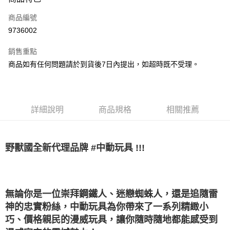
信用卡一次付款
商品編號
LINE Pay
9736002
Apple Pay
銷售重點
悠遊付
商品如有任何問題請於到貨後7日內提出，如超時既不受理。
Google Pay
全盈+PAY
詳細說明
商品規格
相關推薦
大哥付你分期
相關說明
【大哥付你分期使用說明】
野獸國全新代理品牌 #中動玩具 !!!
AFTEE先享後付
1.本服務由台灣大哥大提供，台灣大哥大用戶可立即使用無須另外申請。
2.付款方式選擇「大哥付你分期」，訂單成立後會自動跳轉到大哥付的交易
相關說明
流程，驗證手機門號後，選擇欲分期的期數、繳款截止日，確認付款後即完
【關於「AFTEE先享後付」】
成交易。
ATM付款
AFTEE先享後付是「在收到商品之後才付款」的支付方式。 讓您購物簡單
3.實際核准額度、可分期數及費用金額請依後續交易確認頁面所載為準。
無論你是一位崇拜鋼鐵人、迷戀蜘蛛人，還是追隨雷
便利好安心！
4.訂單成立30分鐘內，如未前往確認交易或遇審核未通過，訂單將自動取
１．簡單：不需註冊會員、不需綁卡、不需儲值。
神的忠實粉絲，中動玩具為你帶來了一系列精緻小
運送方式
消。如遇「轉專審核」未通過狀況，表示未達大哥付你分期系統評分，恕無
２．便利：只要手機號碼，簡訊認證，即可結帳。
法說明評估內容。
巧、價格親民的漫威玩具，讓你隨時隨地都能感受到
３．安心：先確認商品／服務後，再付款。
付款後全家取貨
【繳款方式說明】