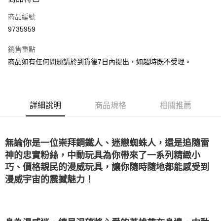
信用卡一次付款
商品編號
LINE Pay
9735959
Apple Pay
銷售重點
悠遊付
商品如有任何問題請於到貨後7日內提出，如超時既不受理。
Google Pay
全盈+PAY
詳細說明
商品規格
相關推薦
大哥付你分期
相關說明
【大哥付你分期使用說明】
無論你是一位崇拜鋼鐵人、迷戀蜘蛛人，還是追隨雷
AFTEE先享後付
1.本服務由台灣大哥大提供，台灣大哥大用戶可立即使用無須另外申請。
神的忠實粉絲，中動玩具為你帶來了一系列精緻小
2.付款方式選擇「大哥付你分期」，訂單成立後會自動跳轉到大哥付的交易
相關說明
流程，驗證手機門號後，選擇欲分期的期數、繳款截止日，確認付款後即完
巧、價格親民的漫威玩具，讓你隨時隨地都能感受到
【關於「AFTEE先享後付」】
成交易。
ATM付款
AFTEE先享後付是「在收到商品之後才付款」的支付方式。 讓您購物簡單
漫威宇宙的震撼魅力！
3.實際核准額度、可分期數及費用金額請依後續交易確認頁面所載為準。
便利好安心！
4.訂單成立30分鐘內，如未前往確認交易或遇審核未通過，訂單將自動取
１．簡單：不需註冊會員、不需綁卡、不需儲值。
運送方式
消。如遇「轉專審核」未通過狀況，表示未達大哥付你分期系統評分，恕無
２．便利：只要手機號碼，簡訊認證，即可結帳。
法說明評估內容。
３．安心：先確認商品／服務後，再付款。
付款後全家取貨
【繳款方式說明】