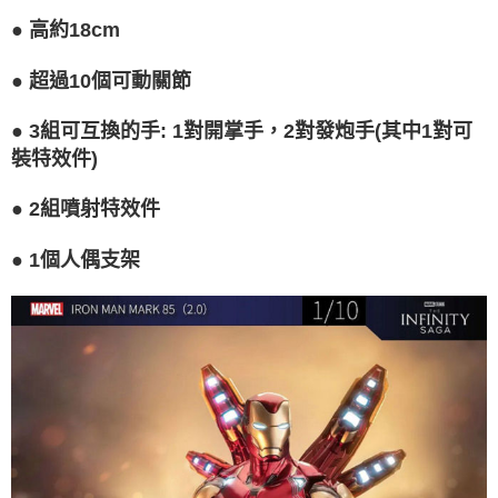
請求用戶進行身份認證。
５．嚴禁一人註冊多個帳號或使用他人資訊註冊。若發現惡意使用之情形，
●
高約18cm
恩沛科技股份有限公司將有權停止該用戶之使用額度並採取法律行動。
●
超過10個可動關節
●
3組可互換的手: 1對開掌手，2對發炮手(其中1對可
裝特效件)
●
2組噴射特效件
●
1個人偶支架