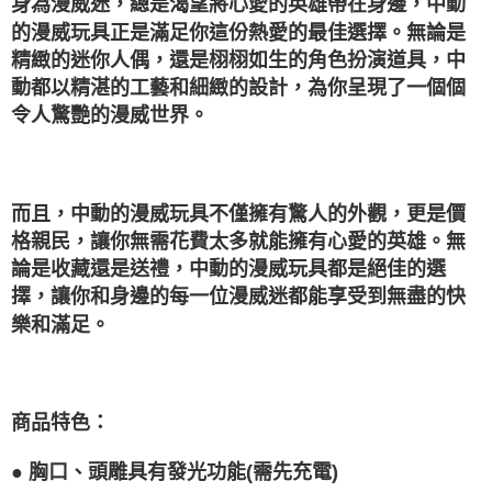
身為漫威迷，總是渴望將心愛的英雄帶在身邊，中動
1.分期款項不併入電信帳單，「大哥付你分期」於每月結算日後寄送繳費提
每筆NT$100，滿NT$1,200(含以上)免運費
【「AFTEE先享後付」結帳流程】
的漫威玩具正是滿足你這份熱愛的最佳選擇。無論是
醒簡訊。
１．於結帳方式選擇「AFTEE先享後付」後，將跳轉至「AFTEE先享後付」
2.透過簡訊連結打開帳單後，可選擇「超商條碼／台灣大直營門市／銀行轉
精緻的迷你人偶，還是栩栩如生的角色扮演道具，中
付款後萊爾富取貨
結帳頁面，進行簡訊認證並確認金額後，即可完成結帳。
帳／街口支付／iPASS MONEY」等通路繳費。
２．訂單成立數日內，您將收到繳費通知簡訊。
動都以精湛的工藝和細緻的設計，為你呈現了一個個
每筆NT$100，滿NT$1,200(含以上)免運費
３．收到繳費通知簡訊後14天內，點擊此簡訊中的連結，可透過四大超商／
【注意事項】
令人驚艷的漫威世界。
ATM／網路銀行／等多元方式進行付款，方視為交易完成。
付款後7-11取貨
1.本服務係由「台灣大哥大股份有限公司」（以下簡稱本公司）所提供，讓
※ 請注意：結帳手續完成當下不需立刻繳費，但若您需要取消訂單，請聯絡
用戶於交易時，得透過本服務購買商品或服務，並由商店將買賣／分期付款
每筆NT$100，滿NT$1,200(含以上)免運費
購買商品的店家。未經商家同意取消之訂單仍視為有效，需透過AFTEE先享
買賣價金債權讓與本公司後，依約使用本公司帳單繳交帳款。
後付繳納相關費用。
2.基於同意付款使用「大哥付你分期」之契約關係目的，商店將以您的個人
宅配
※ 交易是否成功請以「AFTEE先享後付 」之結帳頁面顯示為準，若有關於
資料（包含姓名、電話或地址）提供予台灣大哥大進項蒐集、處理及利用，
而且，中動的漫威玩具不僅擁有驚人的外觀，更是價
是否繳費成功／繳費後需取消欲退款等相關疑問，請聯繫「AFTEE先享後付
每筆NT$120，滿NT$1,200(含以上)免運費
由本公司與您本人進行分期帳單所需資料之確認、核對及更正。
客戶支援中心」
https://netprotections.freshdesk.com/support/home
格親民，讓你無需花費太多就能擁有心愛的英雄。無
3.完整用戶服務條款，請詳閱以下連結：
https://oppay.tw/userRule
論是收藏還是送禮，中動的漫威玩具都是絕佳的選
宅配-離島
【注意事項】
擇，讓你和身邊的每一位漫威迷都能享受到無盡的快
１．透過由恩沛科技股份有限公司提供之「AFTEE先享後付」服務完成之交
每筆NT$300
易，需依本服務之必要範圍內提供個人資料，並將交易相關給付款項請求債
樂和滿足。
權轉讓予恩沛科技股份有限公司。
２．關於個人資料處理事宜，請瀏覽以下網址：
https://aftee.tw/terms/#terms3
３．未成年的使用者請事先徵得法定代理人或監護人之同意方可使用
「AFTEE先享後付」，若未經同意申辦者引起之損失，本公司不負相關責
商品特色：
任。
４．使用「AFTEE先享後付」時，將依據個別帳號之用戶狀況，依本公司即
● 胸口、頭雕具有發光功能(需先充電)
時審查核予不同之上限額度；若仍有額度不足之情形，本公司將視審查結果