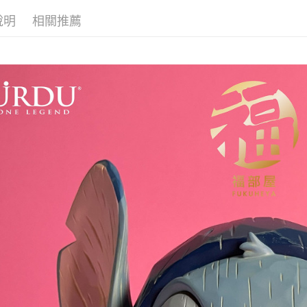
依作品角
宅配
說明
相關推薦
每筆NT$1
依作品角
🛍️品牌旗
宅配-離島
每筆NT$3
🛍️品牌旗