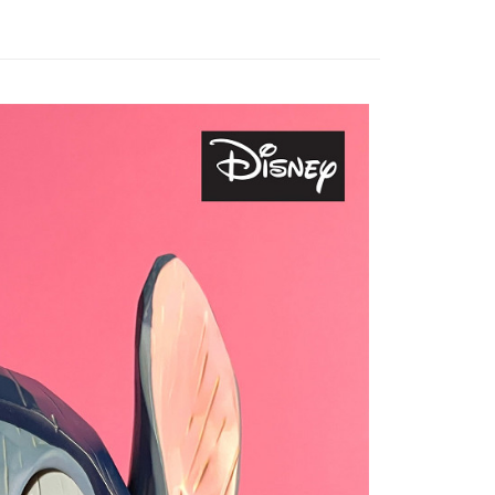
色
熱門角色
史迪奇
20，滿NT$1,200(含以上)免運費
色
迪士尼
史迪奇
艦店
【URDU】
幸運系列 17公分
00
艦店
【URDU】
▼迪士尼、皮克斯