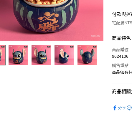
付款與運
宅配滿NT$
付款方式
商品特色
信用卡一
商品編號
9624106
LINE Pay
銷售重點
Apple Pay
商品如有
悠遊付
商品相關分
Google Pa
依影視作
ATM付款
分享
依收藏品
依收藏品
運送方式