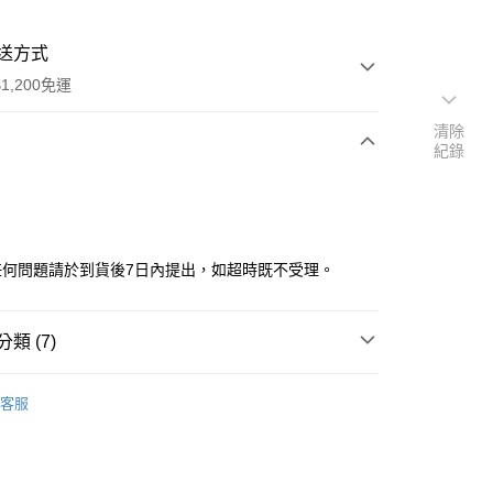
送方式
1,200免運
清除
紀錄
次付款
任何問題請於到貨後7日內提出，如超時既不受理。
類 (7)
y
品
▼迪士尼、皮克斯
客服
牌
品牌全覽
URDU
牌
熱門品牌
URDU