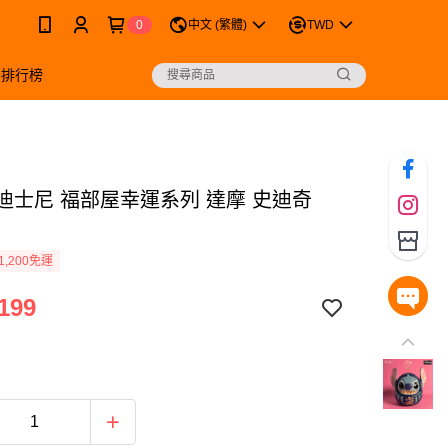
0
中文 (繁體)
TWD
銷排行榜
 迪士尼 福部屋幸運系列 達摩 史迪奇
1,200免運
199