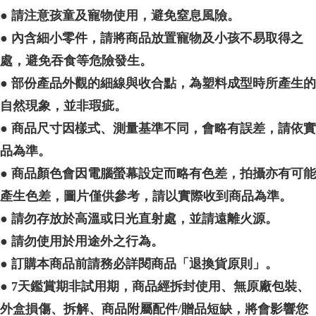
●
請注意孩童及寵物使用，避免窒息風險。
●
內含細小零件，請將商品放置寵物及小孩不易取得之
處，避免吞食等危險發生。
●
部份產品外觀的細線與收合點，為塑料成型時所產生的
自然現象，並非瑕疵。
●
商品尺寸因樣式、測量基準不同，會略有誤差，請依實
品為準。
●
商品顏色會因電腦螢幕設定而略有色差，拍攝亦有可能
產生色差，圖片僅供參考，請以實際收到商品為準。
●
請勿存放於高溫或日光直射處，並請遠離火源。
●
請勿使用於用途外之行為。
●
訂購本商品前請務必詳閱商品「退換貨原則」。
● 7
天鑑賞期非試用期，商品經拆封使用、無原廠包裝、
外盒損傷、拆解、商品附屬配件
/
贈品短缺，將會影響您