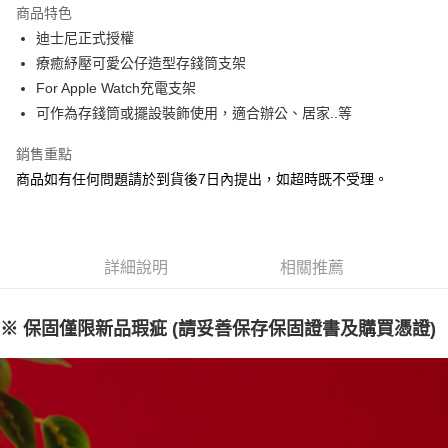
商品特色
悠遊付
迪士尼正式授權
療癒紓壓可愛公仔造型存錢筒支架
Google Pay
For Apple Watch充電支架
全盈+PAY
可作為存錢筒或擺設裝飾使用，適合辦公、居家..等
大哥付你分期
銷售重點
相關說明
商品如有任何問題請於到貨後7日內提出，如超時既不受理。
【大哥付你分期使用說明】
AFTEE先享後付
1.本服務由台灣大哥大提供，台灣大哥大用戶可立即使用無須另外申請。
2.付款方式選擇「大哥付你分期」，訂單成立後會自動跳轉到大哥付的交易
相關說明
流程，驗證手機門號後，選擇欲分期的期數、繳款截止日，確認付款後即完
【關於「AFTEE先享後付」】
成交易。
詳細說明
相關推薦
ATM付款
AFTEE先享後付是「在收到商品之後才付款」的支付方式。 讓您購物簡單
3.實際核准額度、可分期數及費用金額請依後續交易確認頁面所載為準。
便利好安心！
4.訂單成立30分鐘內，如未前往確認交易或遇審核未通過，訂單將自動取
１．簡單：不需註冊會員、不需綁卡、不需儲值。
運送方式
消。如遇「轉專審核」未通過狀況，表示未達大哥付你分期系統評分，恕無
２．便利：只要手機號碼，簡訊認證，即可結帳。
※ 保固僅限新品瑕疵 (請妥善保存保固證書及購買憑證)
法說明評估內容。
３．安心：先確認商品／服務後，再付款。
付款後全家取貨
【繳款方式說明】
1.分期款項不併入電信帳單，「大哥付你分期」於每月結算日後寄送繳費提
每筆NT$100，滿NT$1,200(含以上)免運費
【「AFTEE先享後付」結帳流程】
醒簡訊。
１．於結帳方式選擇「AFTEE先享後付」後，將跳轉至「AFTEE先享後付」
2.透過簡訊連結打開帳單後，可選擇「超商條碼／台灣大直營門市／銀行轉
付款後萊爾富取貨
結帳頁面，進行簡訊認證並確認金額後，即可完成結帳。
帳／街口支付／iPASS MONEY」等通路繳費。
２．訂單成立數日內，您將收到繳費通知簡訊。
每筆NT$100，滿NT$1,200(含以上)免運費