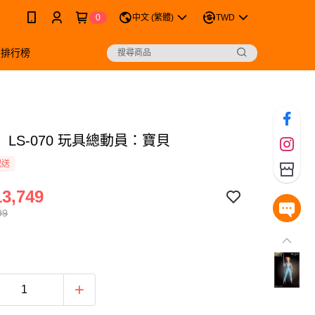
0
中文 (繁體)
TWD
銷排行榜
LS-070 玩具總動員：寶貝
配送
3,749
99