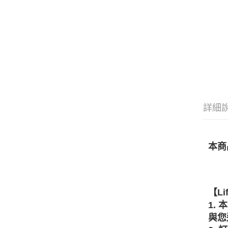
詳細
本商
【Li
1.
與您