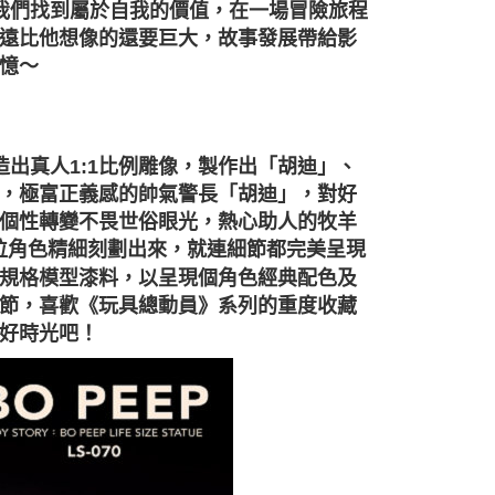
我們找到屬於自我的價值，在一場冒險旅程
遠比他想像的還要巨大，故事發展帶給影
憶～
造出真人1:1比例雕像，製作出「胡迪」、
，極富正義感的帥氣警長「胡迪」，對好
個性轉變不畏世俗眼光，熱心助人的牧羊
三位角色精細刻劃出來，就連細節都完美呈現
規格模型漆料，以呈現個角色經典配色及
節，喜歡《玩具總動員》系列的重度收藏
好時光吧！