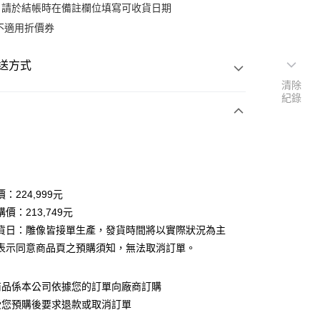
：請於結帳時在備註欄位填寫可收貨日期
不適用折價券
送方式
清除
紀錄
次付款
：224,999元
價：213,749元
貨日：雕像皆接單生產，發貨時間將以實際狀況為主
y
表示同意商品頁之預購須知，無法取消訂單。
商品係本公司依據您的訂單向廠商訂購
受您預購後要求退款或取消訂單