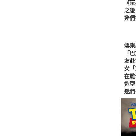
《玩
之後
迷們
娛樂
「巴
友赴
女「
在雕
造型
迷們