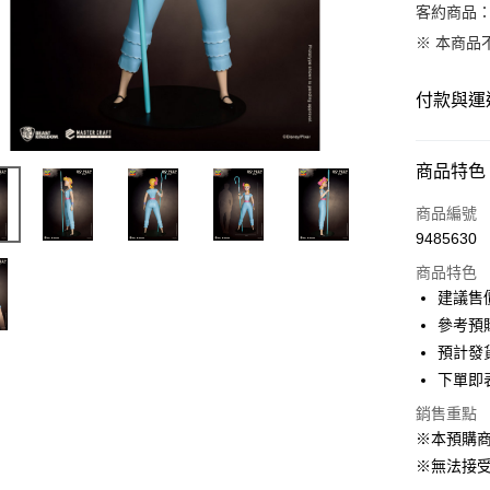
客約商品
※ 本商品
付款與運
付款方式
商品特色
信用卡一
商品編號
9485630
LINE Pay
商品特色
Apple Pay
建議售價
參考預購
悠遊付
預計發
Google Pa
下單即
ATM付款
銷售重點
※本預購
※無法接
運送方式