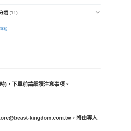
離島
類 (11)
00
品
▼迪士尼、皮克斯
海外宅配
查看運費
客服
牌
品牌全覽
BEAST KINGDOM 野獸國
IZE 1:1雕像】專區
艦店
【BEAST KINGDOM野獸國】
LIFE SIZE
品專區｜分期0利率
🔥館長推薦
品專區｜分期0利率
迪士尼、皮克斯
品專區｜分期0利率
▼BEAST KINGDOM野獸國
工時)，下單前請細讀注意事項。
艦店
【BEAST KINGDOM野獸國】
📢【預購】搶先
牌
熱門品牌
BEAST KINGDOM 野獸國
色
皮克斯
寶貝
beast-kingdom.com.tw，將由專人
別
收藏品
珍藏雕像、塑像