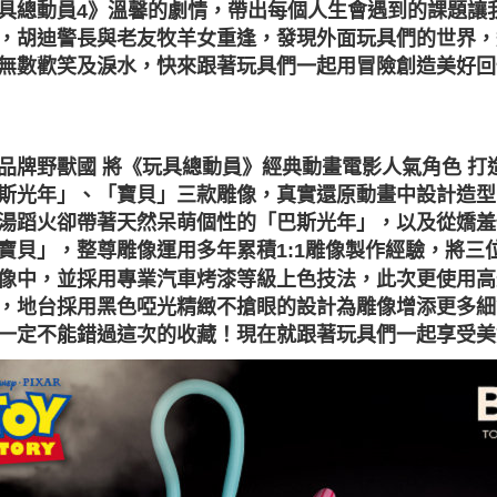
具總動員4》溫馨的劇情，帶出每個人生會遇到的課題讓
，胡迪警長與老友牧羊女重逢，發現外面玩具們的世界，
無數歡笑及淚水，快來跟著玩具們一起用冒險創造美好回
品牌野獸國 將《玩具總動員》經典動畫電影人氣角色 打
斯光年」、「寶貝」三款雕像，真實還原動畫中設計造型
湯蹈火卻帶著天然呆萌個性的「巴斯光年」，以及從嬌羞
寶貝」，整尊雕像運用多年累積1:1雕像製作經驗，將
像中，並採用專業汽車烤漆等級上色技法，此次更使用高
，地台採用黑色啞光精緻不搶眼的設計為雕像增添更多細
一定不能錯過這次的收藏！現在就跟著玩具們一起享受美