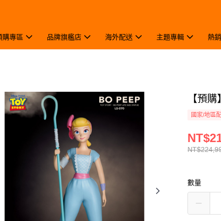
預購專區
品牌旗艦店
海外配送
主題專輯
熱
【預購】
國家/地區
NT$21
NT$224,9
數量