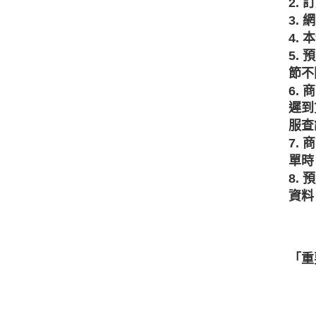
2.
3.
4.
5.
節不
6.
遲到
服查
7.
單時
8.
資料
「重