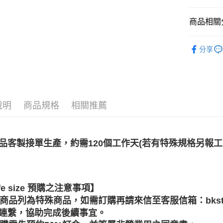
預購專用-
商品相關分
每筆NT$3
依影視作
預購專用-
分享
依收藏品
【LIFE S
🛍️品牌旗
說明
商品規格
相關推薦
🔥預購新
🔥預購新
🔥預購新
品客製接單生產，約需120個工作天(若有特殊規格另報
🛍️品牌旗
預訂
依收藏品
fe size 預購之注意事項】
依作品角
 本商品列為特殊商品，如需訂購再請來信至客服信箱：bkstore@
連繫，協助完成後續事宜。
依產品類