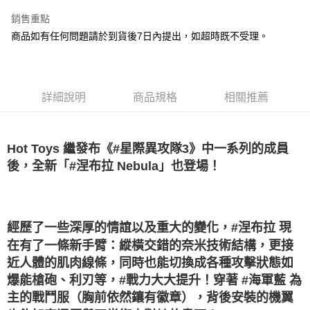
Apple Pay
銷售重點
街口支付
商品如有任何問題請於到貨後7日內提出，如超時既不受理。
悠遊付
Google Pay
詳細說明
商品規格
相關推薦
全盈+PAY
大哥付你分期
Hot Toys 繼發布《#星際異攻隊3》中一系列的成員
相關說明
後，全新「#涅布拉 Nebula」也登場！
【大哥付你分期使用說明】
AFTEE先享後付
1.本服務由台灣大哥大提供，台灣大哥大用戶可立即使用無須另外申請。
2.付款方式選擇「大哥付你分期」，訂單成立後會自動跳轉到大哥付的交易
相關說明
流程，驗證手機門號後，選擇欲分期的期數、繳款截止日，確認付款後即完
【關於「AFTEE先享後付」】
成交易。
ATM付款
AFTEE先享後付是「在收到商品之後才付款」的支付方式。 讓您購物簡單
經歷了一些深厚的情誼以及重大的變化，#涅布拉 現
3.實際核准額度、可分期數及費用金額請依後續交易確認頁面所載為準。
便利好安心！
4.訂單成立30分鐘內，如未前往確認交易或遇審核未通過，訂單將自動取
在有了一條新手臂：縱橫交錯的奈米技術結構，更接
１．簡單：不需註冊會員、不需綁卡、不需儲值。
運送方式
消。如遇「轉專審核」未通過狀況，表示未達大哥付你分期系統評分，恕無
２．便利：只要手機號碼，簡訊認證，即可結帳。
近人體的肌肉線條，同時也能切換成各種攻擊狀態如
法說明評估內容。
３．安心：先確認商品／服務後，再付款。
宅配
爆能槍砲、利刃等，#戰力大大提升！穿著 #海軍藍 為
【繳款方式說明】
1.分期款項不併入電信帳單，「大哥付你分期」於每月結算日後寄送繳費提
每筆NT$120，滿NT$1,200(含以上)免運費
主的戰鬥服（胸前依然鑲有徽章），背後安裝的機翼
【「AFTEE先享後付」結帳流程】
醒簡訊。