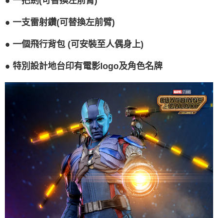
●
一把劍(可替換左前臂)
●
一支雷射鑽(可替換左前臂)
●
一個飛行背包 (可安裝至人偶身上)
●
特別設計地台印有電影logo及角色名牌