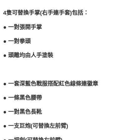
恩沛科技股份有限公司將有權停止該用戶之使用額度並採取法律行動。
4隻可替換手掌(右手連手套)包括：
●
一對張開手掌
●
一對拳頭
●
頭雕均由人手塗裝
●
一套深藍色戰服搭配紅色線條連徽章
●
一條黑色腰帶
●
一對黑色長靴
●
一支巨炮(可替換左前臂)