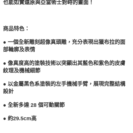
１．於結帳方式選擇「AFTEE先享後付」後，將跳轉至「AFTEE先享後付」
也能如實還原與亞當術士對峙的畫面！
2.透過簡訊連結打開帳單後，可選擇「超商條碼／台灣大直營門市／銀行轉
宅配-離島
結帳頁面，進行簡訊認證並確認金額後，即可完成結帳。
帳／街口支付／iPASS MONEY」等通路繳費。
２．訂單成立數日內，您將收到繳費通知簡訊。
每筆NT$300
３．收到繳費通知簡訊後14天內，點擊此簡訊中的連結，可透過四大超商／
【注意事項】
ATM／網路銀行／等多元方式進行付款，方視為交易完成。
1.本服務係由「台灣大哥大股份有限公司」（以下簡稱本公司）所提供，讓
※ 請注意：結帳手續完成當下不需立刻繳費，但若您需要取消訂單，請聯絡
商品特色：
用戶於交易時，得透過本服務購買商品或服務，並由商店將買賣／分期付款
購買商品的店家。未經商家同意取消之訂單仍視為有效，需透過AFTEE先享
買賣價金債權讓與本公司後，依約使用本公司帳單繳交帳款。
後付繳納相關費用。
2.基於同意付款使用「大哥付你分期」之契約關係目的，商店將以您的個人
●
一個全新雕刻超像真頭雕，充分表現出獵布拉的面
※ 交易是否成功請以「AFTEE先享後付 」之結帳頁面顯示為準，若有關於
資料（包含姓名、電話或地址）提供予台灣大哥大進項蒐集、處理及利用，
是否繳費成功／繳費後需取消欲退款等相關疑問，請聯繫「AFTEE先享後付
部輪廓及表情
由本公司與您本人進行分期帳單所需資料之確認、核對及更正。
客戶支援中心」
https://netprotections.freshdesk.com/support/home
3.完整用戶服務條款，請詳閱以下連結：
https://oppay.tw/userRule
●
像真度高的塗裝技術以突顯出其藍色和紫色的皮膚
【注意事項】
１．透過由恩沛科技股份有限公司提供之「AFTEE先享後付」服務完成之交
紋理及機械細節
易，需依本服務之必要範圍內提供個人資料，並將交易相關給付款項請求債
權轉讓予恩沛科技股份有限公司。
●
以金屬黑色系塗裝的左手機械手臂，展現完整結構
２．關於個人資料處理事宜，請瀏覽以下網址：
設計
https://aftee.tw/terms/#terms3
３．未成年的使用者請事先徵得法定代理人或監護人之同意方可使用
「AFTEE先享後付」，若未經同意申辦者引起之損失，本公司不負相關責
●
全新多達 28 個可動關節
任。
４．使用「AFTEE先享後付」時，將依據個別帳號之用戶狀況，依本公司即
●
時審查核予不同之上限額度；若仍有額度不足之情形，本公司將視審查結果
約29.5cm高
請求用戶進行身份認證。
５．嚴禁一人註冊多個帳號或使用他人資訊註冊。若發現惡意使用之情形，