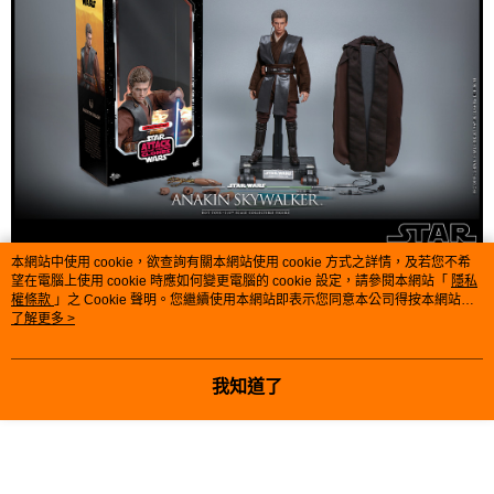
本網站中使用 cookie，欲查詢有關本網站使用 cookie 方式之詳情，及若您不希
望在電腦上使用 cookie 時應如何變更電腦的 cookie 設定，請參閱本網站「
隱私
權條款
」之 Cookie 聲明。您繼續使用本網站即表示您同意本公司得按本網站使
購買注意事項：
用條款之 Cookie 聲明使用 cookie。
了解更多 >
● 請注意孩童及寵物使用，避免窒息風險。
我知道了
● 內含細小零件，請將商品放置寵物及小孩不易取得
之處，避免吞食等危險發生。