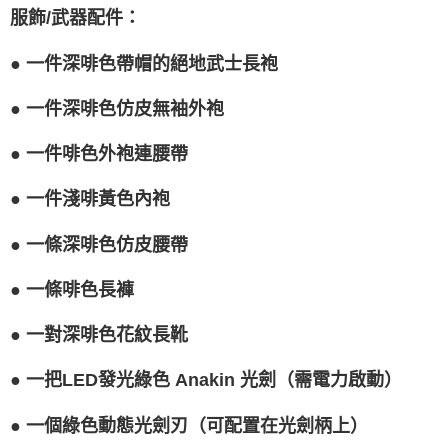
服飾/武器配件：
●
一件深啡色帶帽的絕地武士長袍
●
一件深啡色仿皮無袖外袍
●
一件啡色外袍連腰帶
●
一件淺啡黃色內袍
●
一條深啡色仿皮腰帶
●
一條啡色長褲
●
一對深啡色花紋長靴
●
一把LED發光綠色 Anakin 光劍（需電力啟動）
●
一個綠色動態光劍刃（可配置在光劍柄上）