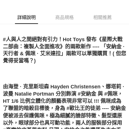
街口支付
詳細說明
商品規格
相關推薦
悠遊付
Google Pay
#人與人之間絕對有引力！Hot Toys 發布《星際大戰
全盈+PAY
二部曲：複製人全面進攻》的兩款新作 ---- 「安納金 ·
大哥付你分期
天行者 & 佩咪 · 艾米達拉」兩款可以單獨購買！( 但您
相關說明
覺得妥當嗎？)
【大哥付你分期使用說明】
AFTEE先享後付
1.本服務由台灣大哥大提供，台灣大哥大用戶可立即使用無須另外申請。
2.付款方式選擇「大哥付你分期」，訂單成立後會自動跳轉到大哥付的交易
相關說明
流程，驗證手機門號後，選擇欲分期的期數、繳款截止日，確認付款後即完
【關於「AFTEE先享後付」】
由海登 · 克里斯坦森 Hayden Christensen、娜塔莉 ·
成交易。
ATM付款
AFTEE先享後付是「在收到商品之後才付款」的支付方式。 讓您購物簡單
3.實際核准額度、可分期數及費用金額請依後續交易確認頁面所載為準。
波曼 Natalie Portman 分別飾演 #安納金 與 #佩咪，
便利好安心！
4.訂單成立30分鐘內，如未前往確認交易或遇審核未通過，訂單將自動取
１．簡單：不需註冊會員、不需綁卡、不需儲值。
HT 1/6 比例立體化的顏藝表現非常可以 !!! 佩咪成為
運送方式
消。如遇「轉專審核」未通過狀況，表示未達大哥付你分期系統評分，恕無
２．便利：只要手機號碼，簡訊認證，即可結帳。
法說明評估內容。
了聯盟的暗殺目標後，身為 #歐比王的徒弟 ---- 安納金
３．安心：先確認商品／服務後，再付款。
宅配
【繳款方式說明】
便被派去保護佩咪。極為細膩的臉部特徵、髮型還原
1.分期款項不併入電信帳單，「大哥付你分期」於每月結算日後寄送繳費提
每筆NT$120，滿NT$1,200(含以上)免運費
【「AFTEE先享後付」結帳流程】
以外，眼球部分也具可動功能，兩人的服裝部分採用
醒簡訊。
１．於結帳方式選擇「AFTEE先享後付」後，將跳轉至「AFTEE先享後付」
2.透過簡訊連結打開帳單後，可選擇「超商條碼／台灣大直營門市／銀行轉