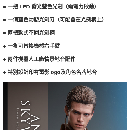
●
一把 LED 發光藍色光劍（需電力啟動）
●
一個藍色動態光劍刃（可配置在光劍柄上）
●
兩把款式不同光劍柄
●
一隻可替換機械右手臂
●
兩件機器人工廠情景地台配件
●
特別設計印有電影logo及角色名牌地台