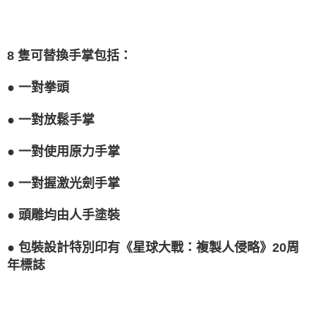
8 隻可替換手掌包括：
●
一對拳頭
●
一對放鬆手掌
●
一對使用原力手掌
●
一對握激光劍手掌
●
頭雕均由人手塗裝
●
包裝設計特別印有《星球大戰：複製人侵略》20周
年標誌