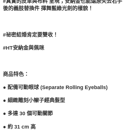
#真實的皮革與布料 呈現；安納金也能還原失去右手
宅配-離島
結帳頁面，進行簡訊認證並確認金額後，即可完成結帳。
帳／街口支付／iPASS MONEY」等通路繳費。
２．訂單成立數日內，您將收到繳費通知簡訊。
後的義肢替換件 揮舞藍綠光劍的樣貌！
每筆NT$300
３．收到繳費通知簡訊後14天內，點擊此簡訊中的連結，可透過四大超商／
【注意事項】
ATM／網路銀行／等多元方式進行付款，方視為交易完成。
1.本服務係由「台灣大哥大股份有限公司」（以下簡稱本公司）所提供，讓
※ 請注意：結帳手續完成當下不需立刻繳費，但若您需要取消訂單，請聯絡
用戶於交易時，得透過本服務購買商品或服務，並由商店將買賣／分期付款
購買商品的店家。未經商家同意取消之訂單仍視為有效，需透過AFTEE先享
買賣價金債權讓與本公司後，依約使用本公司帳單繳交帳款。
後付繳納相關費用。
#祕密結婚肯定要雙收！
2.基於同意付款使用「大哥付你分期」之契約關係目的，商店將以您的個人
※ 交易是否成功請以「AFTEE先享後付 」之結帳頁面顯示為準，若有關於
資料（包含姓名、電話或地址）提供予台灣大哥大進項蒐集、處理及利用，
是否繳費成功／繳費後需取消欲退款等相關疑問，請聯繫「AFTEE先享後付
由本公司與您本人進行分期帳單所需資料之確認、核對及更正。
#HT安納金與佩咪
客戶支援中心」
https://netprotections.freshdesk.com/support/home
3.完整用戶服務條款，請詳閱以下連結：
https://oppay.tw/userRule
【注意事項】
１．透過由恩沛科技股份有限公司提供之「AFTEE先享後付」服務完成之交
易，需依本服務之必要範圍內提供個人資料，並將交易相關給付款項請求債
：
商品特色
權轉讓予恩沛科技股份有限公司。
２．關於個人資料處理事宜，請瀏覽以下網址：
https://aftee.tw/terms/#terms3
●
配備可動眼球 (Separate Rolling Eyeballs)
３．未成年的使用者請事先徵得法定代理人或監護人之同意方可使用
「AFTEE先享後付」，若未經同意申辦者引起之損失，本公司不負相關責
●
細緻雕刻小辮子經典髮型
任。
４．使用「AFTEE先享後付」時，將依據個別帳號之用戶狀況，依本公司即
時審查核予不同之上限額度；若仍有額度不足之情形，本公司將視審查結果
●
多達 30 個可動關節
請求用戶進行身份認證。
５．嚴禁一人註冊多個帳號或使用他人資訊註冊。若發現惡意使用之情形，
●
約 31 cm 高
恩沛科技股份有限公司將有權停止該用戶之使用額度並採取法律行動。