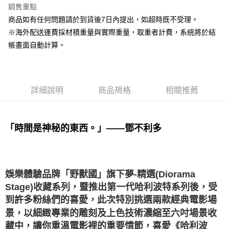
銷售重點
街口支付
商品如有任何問題請於到貨後7日內提出，如超時既不受理。
※海外配送運費採材積重量與實際重量，取重者計費，系統將於結
悠遊付
帳畫面自動計算。
Google Pay
全盈+PAY
詳細說明
商品規格
相關推薦
大哥付你分期
相關說明
【大哥付你分期使用說明】
AFTEE先享後付
1.本服務由台灣大哥大提供，台灣大哥大用戶可立即使用無須另外申請。
「時間是神秘的東西。」——鄧不利多
2.付款方式選擇「大哥付你分期」，訂單成立後會自動跳轉到大哥付的交易
相關說明
流程，驗證手機門號後，選擇欲分期的期數、繳款截止日，確認付款後即完
【關於「AFTEE先享後付」】
成交易。
ATM付款
AFTEE先享後付是「在收到商品之後才付款」的支付方式。 讓您購物簡單
3.實際核准額度、可分期數及費用金額請依後續交易確認頁面所載為準。
便利好安心！
4.訂單成立30分鐘內，如未前往確認交易或遇審核未通過，訂單將自動取
娛樂體驗品牌「野獸國」旗下夢-精選(Diorama
１．簡單：不需註冊會員、不需綁卡、不需儲值。
運送方式
消。如遇「轉專審核」未通過狀況，表示未達大哥付你分期系統評分，恕無
２．便利：只要手機號碼，簡訊認證，即可結帳。
Stage)收藏系列，暨推出第一代哈利波特系列後，受
法說明評估內容。
３．安心：先確認商品／服務後，再付款。
付款後全家取貨
到許多粉絲們的喜愛，此次特別挑選兩款經典電影場
【繳款方式說明】
1.分期款項不併入電信帳單，「大哥付你分期」於每月結算日後寄送繳費提
每筆NT$100，滿NT$1,200(含以上)免運費
景，以細緻專業的雕刻及上色技術濃縮至六吋場景收
【「AFTEE先享後付」結帳流程】
醒簡訊。
１．於結帳方式選擇「AFTEE先享後付」後，將跳轉至「AFTEE先享後付」
藏中，讓你重溫電影裡的重要情節，喜愛《哈利波
2.透過簡訊連結打開帳單後，可選擇「超商條碼／台灣大直營門市／銀行轉