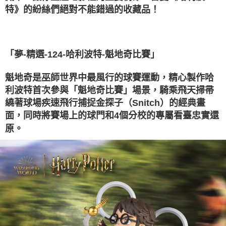
付款後萊爾富取貨
結帳頁面，進行簡訊認證並確認金額後，即可完成結帳。
帳／街口支付／iPASS MONEY」等通路繳費。
特》的紛絲們絕對不能錯過的收藏品！
２．訂單成立數日內，您將收到繳費通知簡訊。
每筆NT$100，滿NT$1,200(含以上)免運費
３．收到繳費通知簡訊後14天內，點擊此簡訊中的連結，可透過四大超商／
【注意事項】
ATM／網路銀行／等多元方式進行付款，方視為交易完成。
付款後7-11取貨
1.本服務係由「台灣大哥大股份有限公司」（以下簡稱本公司）所提供，讓
※ 請注意：結帳手續完成當下不需立刻繳費，但若您需要取消訂單，請聯絡
用戶於交易時，得透過本服務購買商品或服務，並由商店將買賣／分期付款
每筆NT$100，滿NT$1,200(含以上)免運費
購買商品的店家。未經商家同意取消之訂單仍視為有效，需透過AFTEE先享
買賣價金債權讓與本公司後，依約使用本公司帳單繳交帳款。
「夢-精選-124-哈利波特-魁地奇比賽」
後付繳納相關費用。
2.基於同意付款使用「大哥付你分期」之契約關係目的，商店將以您的個人
宅配
※ 交易是否成功請以「AFTEE先享後付 」之結帳頁面顯示為準，若有關於
資料（包含姓名、電話或地址）提供予台灣大哥大進項蒐集、處理及利用，
是否繳費成功／繳費後需取消欲退款等相關疑問，請聯繫「AFTEE先享後付
魁地奇是巫師世界中最風行的球賽運動，精心製作哈
每筆NT$120，滿NT$1,200(含以上)免運費
由本公司與您本人進行分期帳單所需資料之確認、核對及更正。
客戶支援中心」
https://netprotections.freshdesk.com/support/home
3.完整用戶服務條款，請詳閱以下連結：
https://oppay.tw/userRule
利波特首次參與「魁地奇比賽」場景，騎乘飛天掃帚
宅配-離島
繞著球場疾速飛行捕捉金探子（Snitch）的經典畫
【注意事項】
１．透過由恩沛科技股份有限公司提供之「AFTEE先享後付」服務完成之交
每筆NT$300
面，同時將賽場上的球門和4個分校的專屬看臺忠實還
易，需依本服務之必要範圍內提供個人資料，並將交易相關給付款項請求債
原。
權轉讓予恩沛科技股份有限公司。
海外宅配
查看運費
２．關於個人資料處理事宜，請瀏覽以下網址：
https://aftee.tw/terms/#terms3
３．未成年的使用者請事先徵得法定代理人或監護人之同意方可使用
「AFTEE先享後付」，若未經同意申辦者引起之損失，本公司不負相關責
任。
４．使用「AFTEE先享後付」時，將依據個別帳號之用戶狀況，依本公司即
時審查核予不同之上限額度；若仍有額度不足之情形，本公司將視審查結果
請求用戶進行身份認證。
５．嚴禁一人註冊多個帳號或使用他人資訊註冊。若發現惡意使用之情形，
恩沛科技股份有限公司將有權停止該用戶之使用額度並採取法律行動。