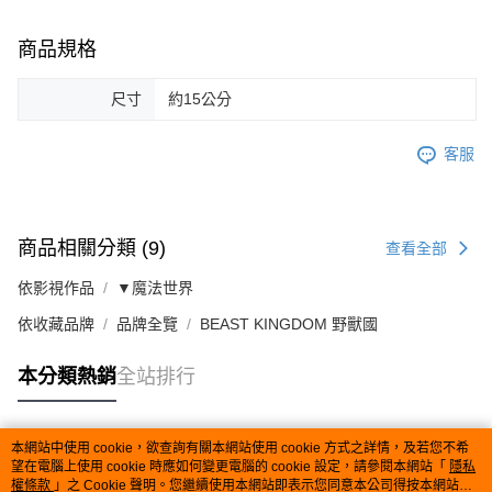
商品規格
尺寸
約15公分
客服
商品相關分類 (9)
查看全部
依影視作品
▼魔法世界
依收藏品牌
品牌全覽
BEAST KINGDOM 野獸國
本分類熱銷
全站排行
本網站中使用 cookie，欲查詢有關本網站使用 cookie 方式之詳情，及若您不希
熱門標籤
望在電腦上使用 cookie 時應如何變更電腦的 cookie 設定，請參閱本網站「
隱私
權條款
」之 Cookie 聲明。您繼續使用本網站即表示您同意本公司得按本網站使