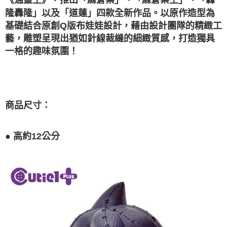
《通靈王》，推出「麻倉葉」、「麻倉葉王」、「轟
每筆NT$100，滿NT$1,200(含以上)免運費
隆轟隆」以及「道蓮」四款全新作品。以原作造型為
宅配
基礎結合原創Q版布娃娃設計，藉由設計團隊的精緻工
每筆NT$120，滿NT$1,200(含以上)免運費
藝，雕塑呈現出猶如針線裁縫的細緻質感，打造獨具
！
一格的趣味氛圍
宅配-離島
每筆NT$300
商品尺寸：
●
高約12公分