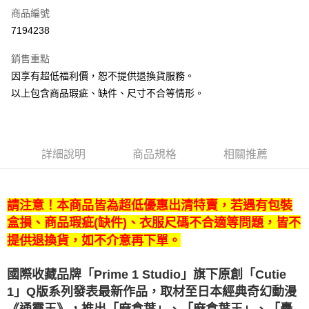
商品編號
LINE Pay
7194238
Apple Pay
銷售重點
悠遊付
因享有超低福利價，恕不提供退換貨服務。
以上包含商品瑕疵、缺件、尺寸不合等情形。
Google Pay
全盈+PAY
ATM付款
詳細說明
商品規格
相關推薦
運送方式
請注意！本商品皆為超低優惠出清特賣，若遇有包裝
付款後全家取貨
盒損、商品瑕疵(缺件)、衣服尺碼不合適等問題，皆不
每筆NT$100，滿NT$1,200(含以上)免運費
提供退換貨，如不介意再下單。
付款後萊爾富取貨
每筆NT$100，滿NT$1,200(含以上)免運費
國際收藏品牌「Prime 1 Studio」旗下原創「Cutie
1」Q版系列發表最新作品，取材至日本經典奇幻動漫
付款後7-11取貨