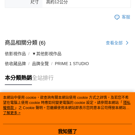
尺寸
高約12公分
客服
商品相關分類 (6)
查看全部
依影視作品
▼其他影視作品
依收藏品牌
品牌全覽
PRIME 1 STUDIO
本分類熱銷
全站排行
本網站中使用 cookie，欲查詢有關本網站使用 cookie 方式之詳情，及若您不希
熱門標籤
望在電腦上使用 cookie 時應如何變更電腦的 cookie 設定，請參閱本網站「
隱私
權條款
」之 Cookie 聲明。您繼續使用本網站即表示您同意本公司得按本網站使
用條款之 Cookie 聲明使用 cookie。
了解更多 >
我知道了