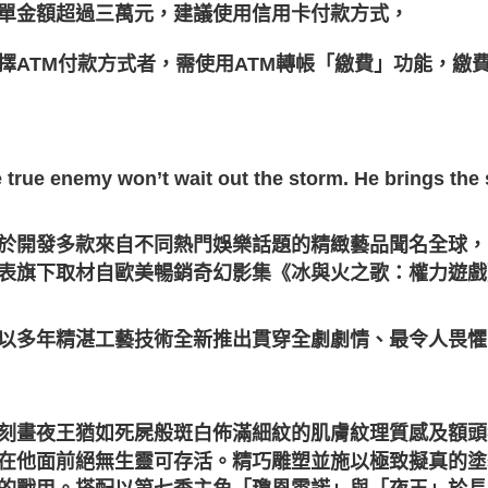
單金額超過三萬元，建議使用信用卡付款方式，
擇
ATM
付款方式者，需使用
ATM
轉帳「繳費」功能，繳
 true enemy won’t wait out the storm. He brings the
於開發多款來自不同熱門娛樂話題的精緻藝品聞名全球，國際知名
表旗下取材自歐美暢銷奇幻影集《冰與火之歌：權力遊戲
以多年精湛工藝技術全新推出貫穿全劇劇情、最令人畏懼
刻畫夜王猶如死屍般斑白佈滿細紋的肌膚紋理質感及額頭
在他面前絕無生靈可存活。精巧雕塑並施以極致擬真的塗