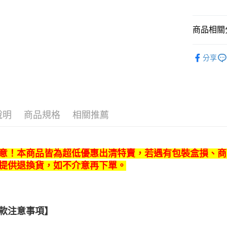
ATM付款
商品相關分
依影視作
運送方式
分享
依收藏品
宅配
依收藏品
每筆NT$1
依作品角
宅配-離島
說明
商品規格
相關推薦
每筆NT$3
💥OUTL
依產品類
意！本商品皆為超低優惠出清特賣，若遇有包裝盒損、商
提供退換貨，如不介意再下單。
款注意事項】