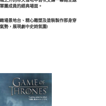
城之外的冰天雪地中首次交鋒一幕為主題
軍團成員的經典場面。
緻場景地台、精心雕塑及塗裝製作那身穿
氣勢，展現劇中史詩氛圍!