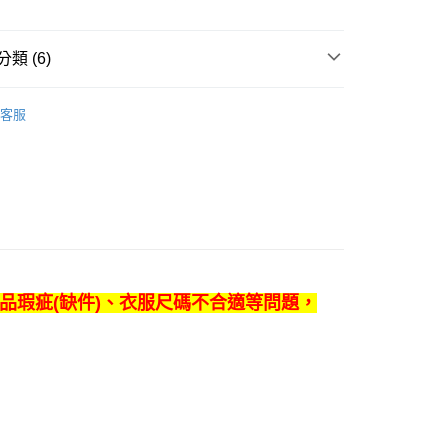
類 (6)
品
▼其他影視作品
客服
牌
品牌全覽
PRIME 1 STUDIO
牌
熱門品牌
PRIME 1 STUDIO
20，滿NT$1,200(含以上)免運費
色
看更多
其他_查看更多角色
00
ET｜SALE專區
別
收藏品
珍藏雕像、塑像
品瑕疵(缺件)、衣服尺碼不合適等問題，