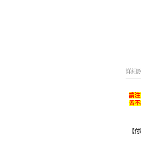
詳細
請注
皆不
【付