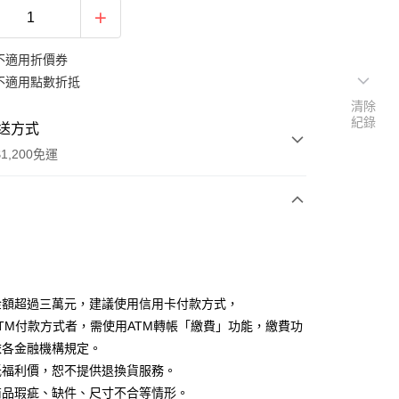
不適用折價券
不適用點數折抵
清除
紀錄
送方式
1,200免運
次付款
金額超過三萬元，建議使用信用卡付款方式，
TM付款方式者，需使用ATM轉帳「繳費」功能，繳費功
依各金融機構規定。
y
低福利價，恕不提供退換貨服務。
商品瑕疵、缺件、尺寸不合等情形。