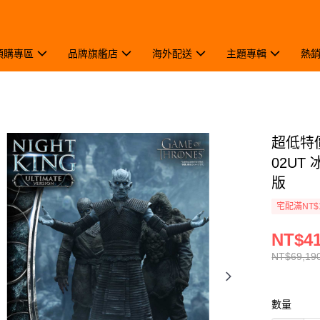
預購專區
品牌旗艦店
海外配送
主題專輯
熱
超低特價6
02UT
版
宅配滿NT$
NT$41
NT$69,19
數量