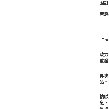
因訂
若選
“The
致力
重發
再次
品。
精緻
息，