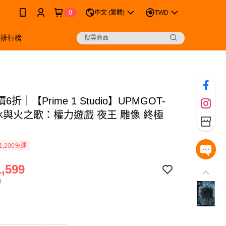
0
中文 (繁體)
TWD
銷排行榜
折｜【Prime 1 Studio】UPMGOT-
 冰與火之歌：權力遊戲 夜王 雕像 終極
1,200免運
,599
0