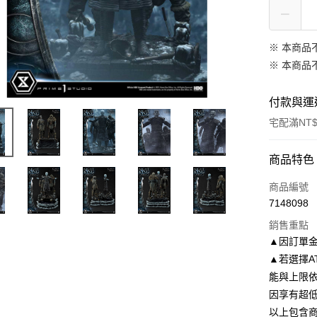
※ 本商品
※ 本商品
付款與運
宅配滿NT$
付款方式
商品特色
信用卡一
商品編號
7148098
LINE Pay
銷售重點
Apple Pay
▲因訂單
▲若選擇A
悠遊付
能與上限
Google Pa
因享有超
以上包含
全盈+PAY