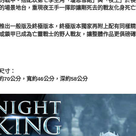
的戰甲。搭配以第七季主角「瓊恩雪諾」與「夜王」於長
的場景地台，重現夜王手一揮即讓剛死去的戰友化身死亡
推出一般版及終極版本，終極版本獨家再附上配有同樣精
或鎖甲已成為亡靈戰士的野人戰友，讓整體作品更俱磅礡
尺寸：
約70公分，寬約46公分，深約58公分