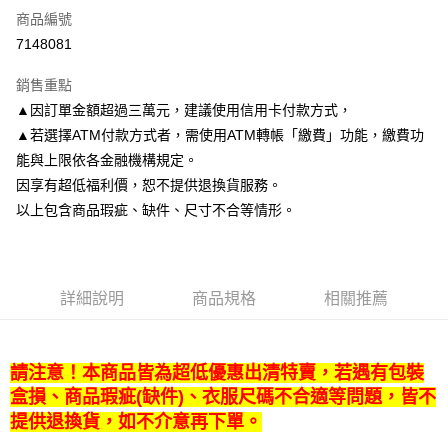
商品編號
LINE Pay
7148081
Apple Pay
銷售重點
悠遊付
▲因訂單金額超過三萬元，建議使用信用卡付款方式，
▲若選擇ATM付款方式者，需使用ATM轉帳「繳費」功能，繳費功
Google Pay
能與上限依各金融機構規定。
全盈+PAY
因享有超低福利價，恕不提供退換貨服務。
以上包含商品瑕疵、缺件、尺寸不合等情形。
ATM付款
運送方式
宅配
詳細說明
商品規格
相關推薦
每筆NT$120，滿NT$1,200(含以上)免運費
宅配-離島
請注意！本商品皆為超低優惠出清特賣，若遇有包裝
每筆NT$300
盒損、商品瑕疵(缺件)、衣服尺碼不合適等問題，皆不
提供退換貨，如不介意再下單。