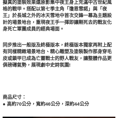
擬真的塗裝效果還原影集中夜王身上充滿中古世紀風
格的戰甲。搭配以第七季主角「瓊恩雪諾」與「夜
王」於長城之外的冰天雪地中首次交鋒一幕為主題設
計的場景地台，重現夜王手一揮即讓剛死去的戰友化
身死亡軍團成員的經典場面。
同步推出一般版及終極版本，終極版本獨家再附上配
有同樣精緻場景地台、精心雕塑及塗裝製作那身穿毛
皮或鎖甲已成為亡靈戰士的野人戰友，讓整體作品更
俱磅礡氣勢，展現劇中史詩氛圍!
商品尺寸：
●
高約70公分，寬約46公分，深約44公分