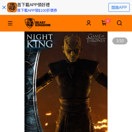
首下載APP領好禮
開啟APP
首下載APP領$100折價券
0
1
/
10