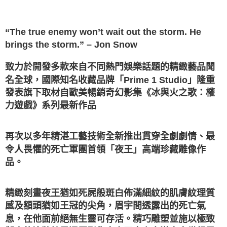
“The true enemy won’t wait out the storm. He
brings the storm.” – Jon Snow
致力於開發多款來自不同熱門娛樂話題的精緻藝品聞
名全球，國際知名收藏品牌「Prime 1 Studio」隆重
發表旗下取材自歐美暢銷奇幻影集《冰與火之歌：權
力遊戲》系列最新作品
再次以多年精湛工藝技術全新推出貫穿全劇劇情、最
令人畏懼的死亡軍團首領「夜王」高端珍藏雕像作
品。
精緻刻畫夜王猶如死屍般斑白佈滿細紋的肌膚紋理質
感及額頭猶如王冠的尖角，眉宇間透露出的死亡氣
息，在他面前絕無生靈可存活。精巧雕塑並施以極致