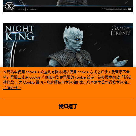
本網站中使用 cookie，欲查詢有關本網站使用 cookie 方式之詳情，及若您不希
望在電腦上使用 cookie 時應如何變更電腦的 cookie 設定，請參閱本網站「
隱私
權條款
」之 Cookie 聲明。您繼續使用本網站即表示您同意本公司得按本網站使
用條款之 Cookie 聲明使用 cookie。
了解更多 >
我知道了