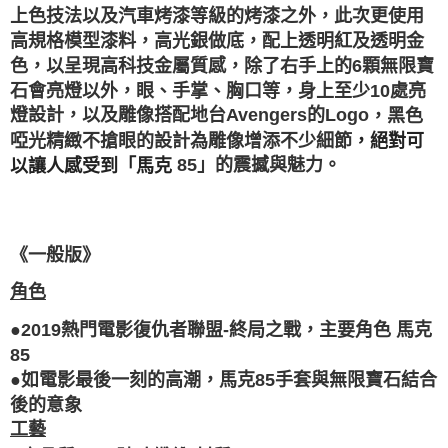
上色技法以及汽車烤漆等級的烤漆之外，此次更使用
高規格模型漆料，高光銀做底，配上透明紅及透明金
色
，以呈現高科技金屬質感，除了右手上的
6
顆無限寶
石會亮燈以外，眼、手掌、胸口等，身上至少
10
處亮
燈設計，以及雕像搭配地台
Avengers
的
Logo
，黑色
啞光精緻不搶眼的設計為雕像增添不少細節
，絕對可
85
」的震撼與魅力
。
以讓人感受到「馬克
《一般版》
角色
●2019
熱門電影復仇者聯盟
-
終局之戰，主要角色
馬克
85
如電影最後一刻的高潮，馬克
85
手套與無限寶石結合
●
後的意象
工藝