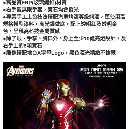
高品質
FRP(
玻璃纖維
)
●
材質
●
右手戴無限手套，寶石均會發光
●
專業手工上色技法搭配汽車烤漆等級烤漆，更使用高
規格模型漆料，高光銀做底，配上透明紅及透明金
色，呈現高科技金屬質感
除了眼、手掌、胸口外，身上至少
10
處亮燈設計，及
●
右手上的
6
顆寶石
雕像搭配地台
A
字母
Logo
，黑色啞光精緻不搶眼
●