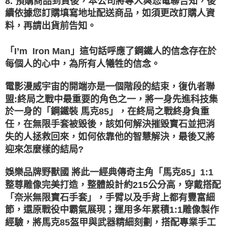
8. 預購商品到貨後，本公司將專人與您電聯告知，後
續依據您訂購填寫地址配送商品，如須更改訂購人資
料，再請出貨前告知。
I’m Iron Man
」這句話呼應了鋼鐵人的信念存在於
「
每個人的心中，為所有人犧牲的信念
。
電影漫威宇宙的開端亦是一個階段的結束，復仇者聯
盟
:
終局之戰中最重要的角色之一，將一身先進科技集
於一身的「鋼鐵裝
馬克
85
」，在終局之戰終身負重
任，在無限手套被毀後，該如何解決摧毀寶石並把消
失的人拯救回來，如何依靠他的智慧解決，最後又將
迎來怎麼樣的結局
?
娛樂品牌野獸國
將此一經典傳奇主角「馬克
85
」
1:1
整尊雕像完美打造，整體設計約
215
公分高，穿戴搭配
「奈米無限寶石手套」，手臂以及手背上都有豐富細
節，還原戰役中霸氣展現；運用多年累積
1:1
雕像製作
經驗，將馬克
85
盔甲與武器精細刻劃，搭配
專業手工