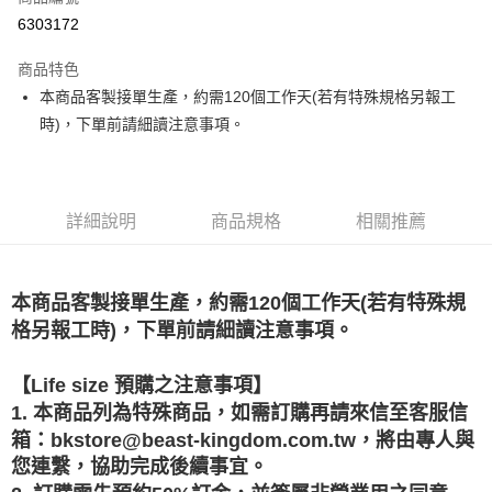
LINE Pay
6303172
Apple Pay
商品特色
悠遊付
本商品客製接單生產，約需120個工作天(若有特殊規格另報工
時)，下單前請細讀注意事項。
Google Pay
ATM付款
詳細說明
商品規格
相關推薦
運送方式
預購專用-宅配
每筆NT$120，滿NT$1,200(含以上)免運費
本商品客製接單生產，約需120個工作天(若有特殊規
格另報工時)，下單前請細讀注意事項。
預購專用-離島
每筆NT$300
【Life size 預購之注意事項】
1. 本商品列為特殊商品，如需訂購再請來信至客服信
箱：bkstore@beast-kingdom.com.tw，將由專人與
您連繫，協助完成後續事宜。