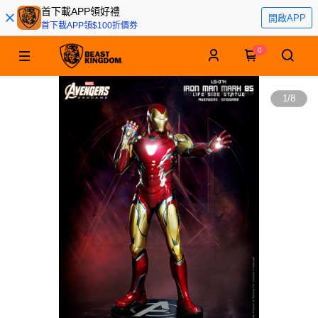
首下載APP領好禮
開啟APP
首下載APP領$100折價券
0
1
/
8