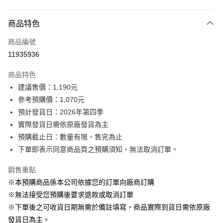
付款方式
商品特色
信用卡一次付款
商品編號
信用卡分期付款
11935936
3 期 0 利率 每期
NT$356
2家銀行
商品特色
6 期 0 利率 每期
NT$178
2家銀行
玉山商業銀行
台新國際商業銀行
建議售價：1,190元
玉山商業銀行
台新國際商業銀行
LINE Pay
參考預購價：1,070元
預計發貨日：2026年第四季
Apple Pay
實際發貨日需依原廠發貨為主
街口支付
預購截止日：數量有限，售完為止
下單即表示同意商品頁之預購須知，無法取消訂單。
悠遊付
銷售重點
Google Pay
※本預購商品係本公司依據您的訂單向廠商訂購
全盈+PAY
※無法接受您預購後要求退款或取消訂單
※下單後之可收貨日期無需於備註填寫，商品實際到貨日需依原廠
AFTEE先享後付
發貨日為主。
相關說明