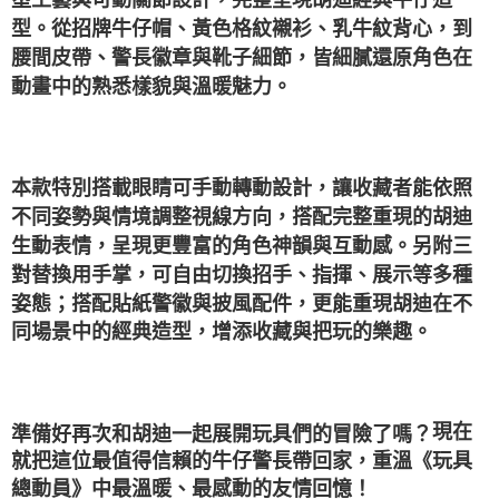
型。從招牌牛仔帽、黃色格紋襯衫、乳牛紋背心，到
腰間皮帶、警長徽章與靴子細節，皆細膩還原角色在
動畫中的熟悉樣貌與溫暖魅力。
本款特別搭載眼睛可手動轉動設計，讓收藏者能依照
不同姿勢與情境調整視線方向，搭配完整重現的胡迪
生動表情，呈現更豐富的角色神韻與互動感。另附三
對替換用手掌，可自由切換招手、指揮、展示等多種
姿態；搭配貼紙警徽與披風配件，更能重現胡迪在不
同場景中的經典造型，增添收藏與把玩的樂趣。
現在
準備好再次和胡迪一起展開玩具們的冒險了嗎？
就把這位最值得信賴的牛仔警長帶回家，重溫《玩具
總動員》中最溫暖、最感動的友情回憶！