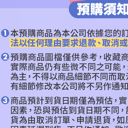
※ 交易是
是否繳費成
付客戶支
【注意事
１．透過由
交易，需
求債權轉
２．關於
https://aft
３．未成
「AFTE
任。
４．使用「
即時審查
結果請求
５．嚴禁
形，恩沛
動。