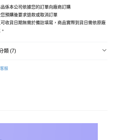
商品係本公司依據您的訂單向廠商訂購
y
受您預購後要求退款或取消訂單
之可收貨日期無需於備註填寫，商品實際到貨日需依原廠
主。
享後付
類 (7)
FTEE先享後付」】
先享後付是「在收到商品之後才付款」的支付方式。 讓您購物簡單
品
心！
▼其他影視作品
客服
：不需註冊會員、不需綁卡、不需儲值。
牌
品牌全覽
PURE ARTS
：只要手機號碼，簡訊認證，即可結帳。
：先確認商品／服務後，再付款。
品專區｜分期0利率
🔥最新商品
宅配
EE先享後付」結帳流程】
品專區｜分期0利率
🔥館長推薦
20，滿NT$1,200(含以上)免運費
方式選擇「AFTEE先享後付」後，將跳轉至「AFTEE先享後
頁面，進行簡訊認證並確認金額後，即可完成結帳。
品專區｜分期0利率
其他影視作品
離島
成立數日內，您將收到繳費通知簡訊。
費通知簡訊後14天內，點擊此簡訊中的連結，可透過四大超商
色
看更多
其他_查看更多角色
00
網路銀行／等多元方式進行付款，方視為交易完成。
別
：結帳手續完成當下不需立刻繳費，但若您需要取消訂單，請聯
收藏品
珍藏雕像、塑像
的店家。未經商家同意取消之訂單仍視為有效，需透過AFTEE
繳納相關費用。