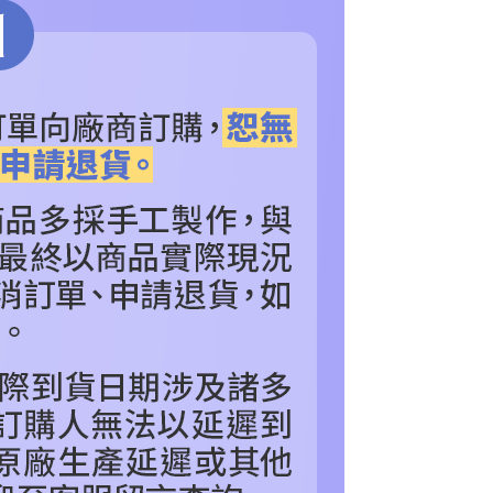
否成功請以「AFTEE先享後付 」之結帳頁面顯示為準，若有關於
功／繳費後需取消欲退款等相關疑問，請聯繫「AFTEE先享後
援中心」
https://netprotections.freshdesk.com/support/home
項】
恩沛科技股份有限公司提供之「AFTEE先享後付」服務完成之
依本服務之必要範圍內提供個人資料，並將交易相關給付款項請
讓予恩沛科技股份有限公司。
個人資料處理事宜，請瀏覽以下網址：
ee.tw/terms/#terms3
年的使用者請事先徵得法定代理人或監護人之同意方可使用
E先享後付」，若未經同意申辦者引起之損失，本公司不負相關責
AFTEE先享後付」時，將依據個別帳號之用戶狀況，依本公司
核予不同之上限額度；若仍有額度不足之情形，本公司將視審查
用戶進行身份認證。
一人註冊多個帳號或使用他人資訊註冊。若發現惡意使用之情
科技股份有限公司將有權停止該用戶之使用額度並採取法律行