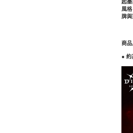
起墨
風格
牌與
商品
●
約高