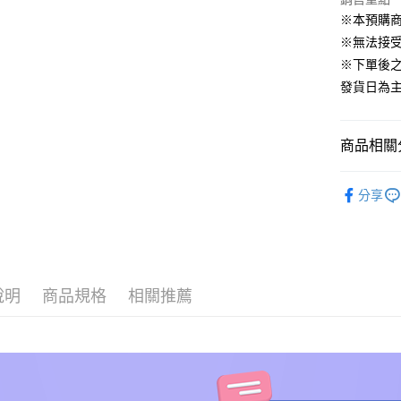
悠遊付
※本預購
Google Pa
※無法接
※下單後
全盈+PAY
發貨日為
AFTEE先
相關說明
商品相關分
【關於「A
ATM付款
AFTEE
依影視作
便利好安
分享
１．簡單
依收藏品
２．便利
運送方式
３．安心
🔥預購新
預購專用-
【「AFT
🔥預購新
每筆NT$1
１．於結帳
付」結帳
說明
商品規格
相關推薦
🔥預購新
預購專用-
２．訂單
３．收到繳
依作品角
每筆NT$3
／ATM／
依產品類
※ 請注意
絡購買商品
先享後付