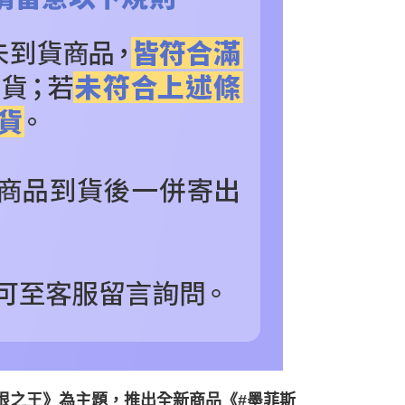
：憎恨之王》為主題，推出全新商品《#墨菲斯