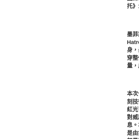
托》
墨菲
Ha
身，
穿整
量，
本次
刻技
紅光
對威
息。
是由