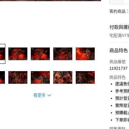
客約商品
付款與運
宅配滿NT$
付款方式
商品特色
信用卡一
商品編號
11921737
信用卡分
商品特色
3 期 
建議售價
6 期 
玉山商
參考預購
看更多
預計發
玉山商
LINE Pay
實際發
Apple Pay
預購截
下單即
街口支付
銷售重點