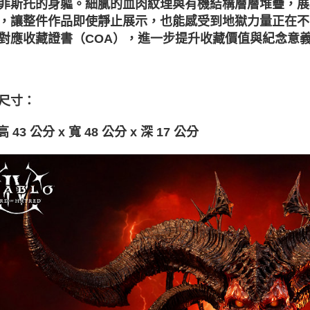
菲斯托的身軀。細膩的血肉紋理與有機結構層層堆疊，展
，讓整件作品即使靜止展示，也能感受到地獄力量正在不
對應收藏證書（COA），進一步提升收藏價值與紀念意
尺寸
：
 43 公分 x 寬 48 公分 x 深 17 公分