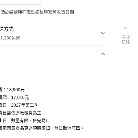
：請於結帳時在備註欄位填寫可收貨日期
送方式
清除
1,200免運
紀錄
次付款
期付款
0 利率 每期
NT$5,670
2家銀行
：18,900元
0 利率 每期
NT$2,835
2家銀行
業銀行
台新國際商業銀行
價：17,010元
貨日：2027年第二季
業銀行
台新國際商業銀行
貨日需依原廠發貨為主
止日：數量有限，售完為止
表示同意商品頁之預購須知，無法取消訂單。