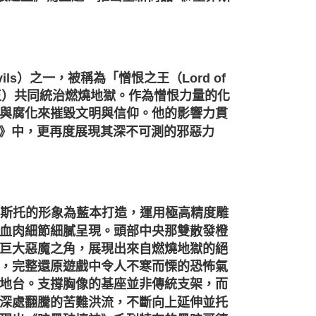
ls）之一，被稱為「憎恨之王（Lord of
之王）共同統治燃燒地獄。作為憎恨力量的化
與腐化來摧毀文明與信仰。他的影響力貫
王》中，更再度展現其深不可測的邪惡力
菲斯托的形象為藍本打造，運用極高精度雕
血肉細節細膩呈現。頭部中央那雙散發橙
巨大惡魔之角，展現出來自燃燒地獄的絕
，完整還原遊戲中令人不寒而慄的恐怖氣
地台。支撐胸像的基座並非傳統支架，而
深處翻騰的苦難洪流，不斷向上延伸並托