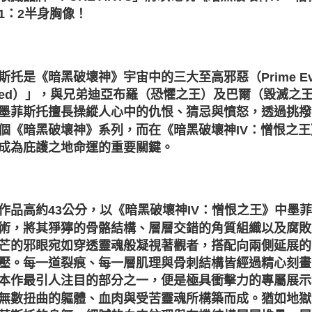
1：2半身胸像！
斯托是《暗黑破壞神》宇宙中的三大至高邪惡（Prime Evi
tred）」，與兄弟迪亞布羅（恐懼之王）及巴爾（毀滅
墨菲斯托擅長操縱人心中的仇恨、猜忌與憤怒，透過挑撥
個《暗黑破壞神》系列，而在《暗黑破壞神IV：憎恨之
成為庇護之地命運的重要關鍵。
作品高約43公分，以《暗黑破壞神IV：憎恨之王》中墨
術，將其猙獰的骨骼結構、層層交錯的角質組織以及腐敗
芒的邪眼宛如穿透靈魂般凝視著觀者，搭配向兩側延展的
壓。每一道裂痕、每一層肌理與骨刺結構皆經過精心刻畫
本作最引人注目的部分之一，便是極具衝擊力的專屬展示
無數扭曲的軀體、血肉與受苦靈魂所構築而成。猶如地獄