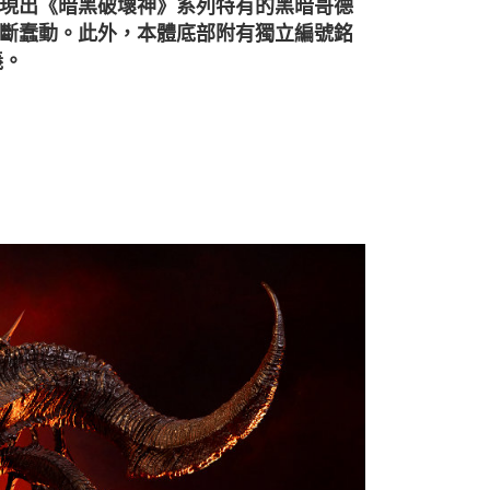
現出《暗黑破壞神》系列特有的黑暗哥德
斷蠢動。此外，本體底部附有獨立編號銘
義。