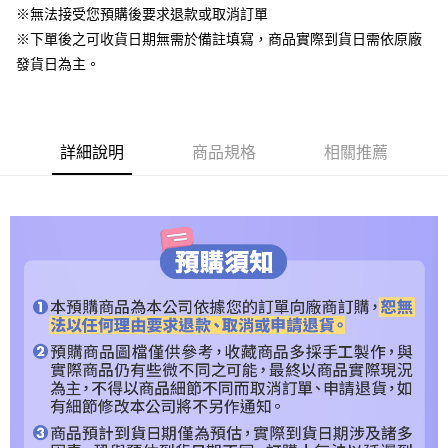
【關於「AFTEE先享後付」】
※無法接受您預購後要求退款或取消訂單
ATM付款
AFTEE先享後付是「在收到商品之後才付款」的支付方式。 讓您購物簡單
※下單後之可收貨日期無需於備註填寫，商品實際到貨日需依原廠
便利好安心！
發貨日為主。
１．簡單：不需註冊會員、不需綁卡、不需儲值。
運送方式
２．便利：只要手機號碼，簡訊認證，即可結帳。
３．安心：先確認商品／服務後，再付款。
預購專用-宅配
每筆NT$120，滿NT$1,200(含以上)免運費
【「AFTEE先享後付」結帳流程】
詳細說明
商品規格
相關推薦
１．於結帳方式選擇「AFTEE先享後付」後，將跳轉至「AFTEE先享後付」
預購專用-離島
結帳頁面，進行簡訊認證並確認金額後，即可完成結帳。
２．訂單成立數日內，您將收到繳費通知簡訊。
每筆NT$300
３．收到繳費通知簡訊後14天內，點擊此簡訊中的連結，可透過四大超商／
ATM／網路銀行／等多元方式進行付款，方視為交易完成。
※ 請注意：結帳手續完成當下不需立刻繳費，但若您需要取消訂單，請聯絡
購買商品的店家。未經商家同意取消之訂單仍視為有效，需透過AFTEE先享
後付繳納相關費用。
※ 交易是否成功請以「AFTEE先享後付 」之結帳頁面顯示為準，若有關於
是否繳費成功／繳費後需取消欲退款等相關疑問，請聯繫「AFTEE先享後付
客戶支援中心」
https://netprotections.freshdesk.com/support/home
【注意事項】
１．透過由恩沛科技股份有限公司提供之「AFTEE先享後付」服務完成之交
易，需依本服務之必要範圍內提供個人資料，並將交易相關給付款項請求債
權轉讓予恩沛科技股份有限公司。
２．關於個人資料處理事宜，請瀏覽以下網址：