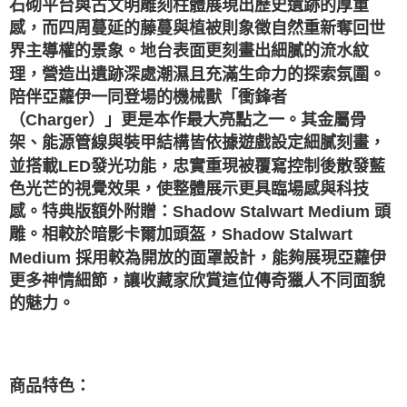
石砌平台與古文明雕刻柱體展現出歷史遺跡的厚重
感，而四周蔓延的藤蔓與植被則象徵自然重新奪回世
界主導權的景象。地台表面更刻畫出細膩的流水紋
理，營造出遺跡深處潮濕且充滿生命力的探索氛圍。
陪伴亞蘿伊一同登場的機械獸「衝鋒者
（Charger）」更是本作最大亮點之一。其金屬骨
架、能源管線與裝甲結構皆依據遊戲設定細膩刻畫，
並搭載LED發光功能，忠實重現被覆寫控制後散發藍
色光芒的視覺效果，使整體展示更具臨場感與科技
感。特典版額外附贈：Shadow Stalwart Medium 頭
雕。相較於暗影卡爾加頭盔，Shadow Stalwart
Medium 採用較為開放的面罩設計，能夠展現亞蘿伊
更多神情細節，讓收藏家欣賞這位傳奇獵人不同面貌
的魅力。
商品特色
：