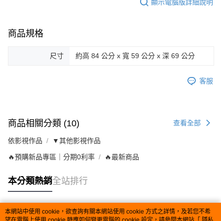
顯示電腦版詳細說明
商品規格
尺寸
約高 84 公分 x 寬 59 公分 x 深 69 公分
客服
商品相關分類 (10)
查看全部
依影視作品
▼其他影視作品
🔥預購新品專區｜分期0利率
🔥最新商品
本分類熱銷
全站排行
本網站中使用 cookie，欲查詢有關本網站使用 cookie 方式之詳情，及若您不希
熱門標籤
望在電腦上使用 cookie 時應如何變更電腦的 cookie 設定，請參閱本網站「
隱私