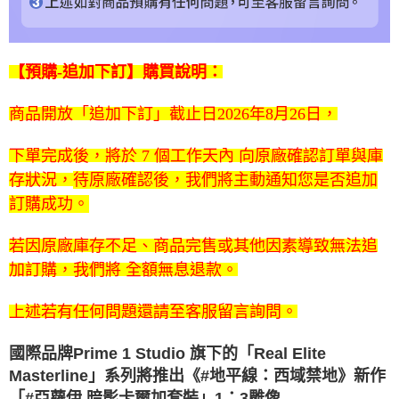
【預購-追加下訂】購買說明：
商品開放「追加下訂」截止日2026年8月26日，
下單完成後，將於
7 個工作天內
向原廠確認訂單與庫
存狀況，
待原廠確認後，我們將主動通知您是否追加
訂購成功。
若因原廠庫存不足、商品完售或其他因素導致無法追
加訂購，我們將
全額無息退款
。
上述若有任何問題還請至客服留言詢問。
國際品牌Prime 1 Studio 旗下的「Real Elite
Masterline」系列將推出《#地平線：西域禁地》新作
「#亞蘿伊 暗影卡爾加套裝」1：3雕像