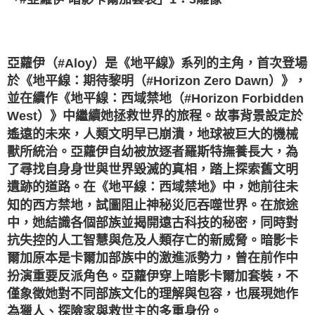
亞蘿伊（#Aloy）是《地平線》系列的主角，首次登場
於《地平線：期待黎明（#Horizon Zero Dawn）》，
並在續作《地平線：西域禁地（#Horizon Forbidden
West）》中繼續她拯救世界的旅程。故事背景設定於
遙遠的未來，人類文明早已崩潰，地球被巨大的機械
獸所統治。亞蘿伊自幼被放逐者羅斯特撫養長大，為
了尋找自身身世與世界毀滅的真相，踏上探索舊文明
遺跡的道路。在《地平線：西域禁地》中，她前往未
知的西方禁地，試圖阻止神秘災厄吞噬世界。在旅途
中，她結識各個部族並揭開遠古科技的秘密，同時對
抗失控的人工智慧與危及人類存亡的新威脅。暗影卡
爾加原本是卡爾加部族中的激進派勢力，曾在前作中
扮演重要反派角色。亞蘿伊穿上暗影卡爾加套裝，不
僅象徵她對不同部族文化的理解與包容，也展現她作
為獵人、探險家與救世主的多重身份。