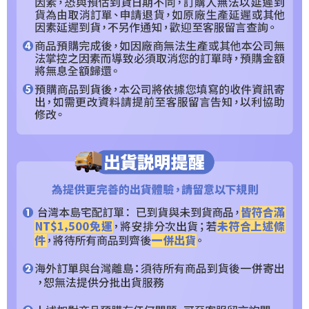
https://aftee.tw/terms/#terms3
３．未成年的使用者請事先徵得法定代理人或監護人之同意方可使用
「AFTEE先享後付」，若未經同意申辦者引起之損失，本公司不負相關責
任。
４．使用「AFTEE先享後付」時，將依據個別帳號之用戶狀況，依本公司即
時審查核予不同之上限額度；若仍有額度不足之情形，本公司將視審查結果
請求用戶進行身份認證。
５．嚴禁一人註冊多個帳號或使用他人資訊註冊。若發現惡意使用之情形，
恩沛科技股份有限公司將有權停止該用戶之使用額度並採取法律行動。