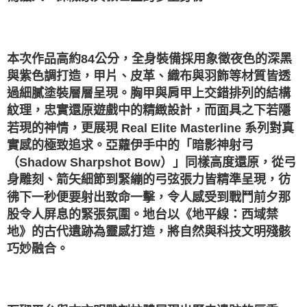
本次作品高約84公分，全身裝備採用象徵夜色的深黑
與紫色調打造，甲片、皮革、織布與羽飾等材質皆透
過細膩塗裝層層呈現。胸甲與肩甲上交錯排列的結構
紋理，忠實還原遊戲中的精緻設計，而面具之下若隱
若現的神情，更展現 Real Elite Masterline 系列對真
實感的極致追求。亞蘿伊手中的「暗影神射弓
（Shadow Sharpshot Bow）」同樣高度還原，從弓
身雕刻、箭矢細節到緊繃的弓弦張力皆精準呈現，彷
彿下一秒便要射出致命一擊，令人感受到戰鬥前夕那
股令人屏息的緊張氛圍。地台以《地平線：西域禁
地》的古代遺跡為靈感打造，將自然與科技文明殘骸
巧妙融合。