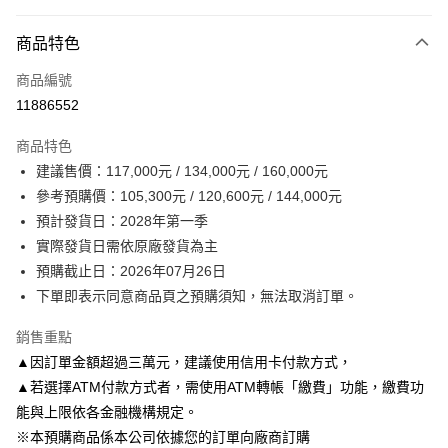
付款方式
商品特色
信用卡一次付款
商品編號
信用卡分期付款
11886552
3 期 0 利率 每期
NT$35,100
2家銀行
商品特色
6 期 0 利率 每期
NT$17,550
2家銀行
玉山商業銀行
台新國際商業銀行
建議售價：117,000元 / 134,000元 / 160,000元
玉山商業銀行
台新國際商業銀行
LINE Pay
參考預購價：105,300元 / 120,600元 / 144,000元
預計發貨日：2028年第一季
Apple Pay
實際發貨日需依原廠發貨為主
街口支付
預購截止日：2026年07月26日
下單即表示同意商品頁之預購須知，無法取消訂單。
悠遊付
銷售重點
Google Pay
▲因訂單金額超過三萬元，建議使用信用卡付款方式，
全盈+PAY
▲若選擇ATM付款方式者，需使用ATM轉帳「繳費」功能，繳費功
能與上限依各金融機構規定。
AFTEE先享後付
※本預購商品係本公司依據您的訂單向廠商訂購
相關說明