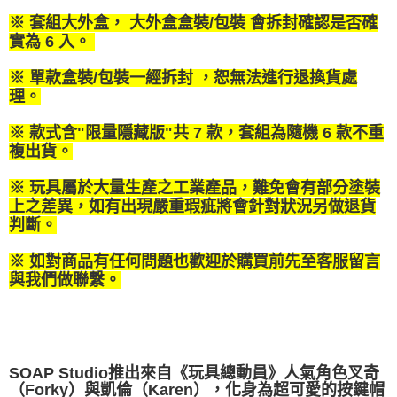
※ 套組大外盒， 大外盒盒裝/包裝 會拆封確認是否確
實為 6 入。
※ 單款盒裝/包裝一經拆封 ，恕無法進行退換貨處
理。
※ 款式含"限量隱藏版"共 7 款，套組為隨機 6 款不重
複出貨。
※ 玩具屬於大量生產之工業產品，難免會有部分塗裝
上之差異，如有出現嚴重瑕疵將會針對狀況另做退貨
判斷。
※ 如對商品有任何問題也歡迎於購買前先至客服留言
與我們做聯繫。
SOAP Studio推出來自《玩具總動員》人氣角色叉奇
（Forky）與凱倫（Karen），化身為超可愛的按鍵帽