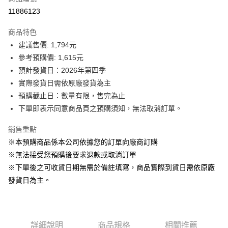
信用卡分期付款
11886123
3 期 0 利率 每期
NT$538
2家銀行
商品特色
6 期 0 利率 每期
NT$269
2家銀行
玉山商業銀行
台新國際商業銀行
建議售價: 1,794元
玉山商業銀行
台新國際商業銀行
LINE Pay
參考預購價: 1,615元
預計發貨日：2026年第四季
Apple Pay
實際發貨日需依原廠發貨為主
街口支付
預購截止日：數量有限，售完為止
下單即表示同意商品頁之預購須知，無法取消訂單。
悠遊付
銷售重點
Google Pay
※本預購商品係本公司依據您的訂單向廠商訂購
全盈+PAY
※無法接受您預購後要求退款或取消訂單
※下單後之可收貨日期無需於備註填寫，商品實際到貨日需依原廠
AFTEE先享後付
發貨日為主。
相關說明
【關於「AFTEE先享後付」】
ATM付款
AFTEE先享後付是「在收到商品之後才付款」的支付方式。 讓您購物簡單
便利好安心！
１．簡單：不需註冊會員、不需綁卡、不需儲值。
運送方式
詳細說明
商品規格
相關推薦