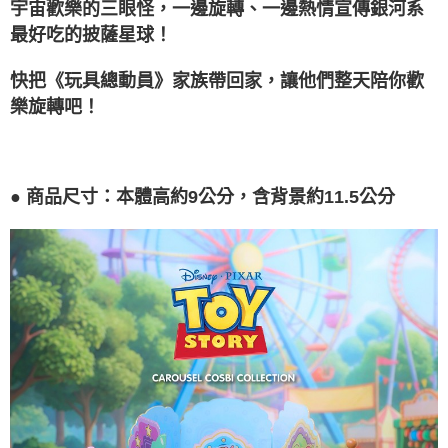
宇宙歡樂的三眼怪，一邊旋轉、一邊熱情宣傳銀河系
最好吃的披薩星球！
快把《玩具總動員》家族帶回家，讓他們整天陪你歡
樂旋轉吧！
● 商品尺寸：本體高約9公分，含背景約11.5公分