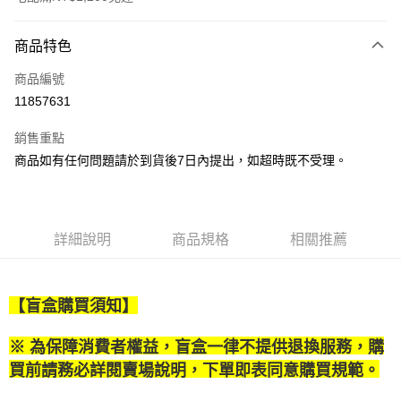
付款方式
商品特色
信用卡一次付款
商品編號
LINE Pay
11857631
Apple Pay
銷售重點
街口支付
商品如有任何問題請於到貨後7日內提出，如超時既不受理。
悠遊付
Google Pay
詳細說明
商品規格
相關推薦
全盈+PAY
大哥付你分期
【盲盒購買須知】
相關說明
【大哥付你分期使用說明】
AFTEE先享後付
※ 為保障消費者權益，盲盒一律不提供退換服務，購
1.本服務由台灣大哥大提供，台灣大哥大用戶可立即使用無須另外申請。
2.付款方式選擇「大哥付你分期」，訂單成立後會自動跳轉到大哥付的交易
相關說明
買前請務必詳閱賣場說明，下單即表同意購買規範。
流程，驗證手機門號後，選擇欲分期的期數、繳款截止日，確認付款後即完
【關於「AFTEE先享後付」】
成交易。
ATM付款