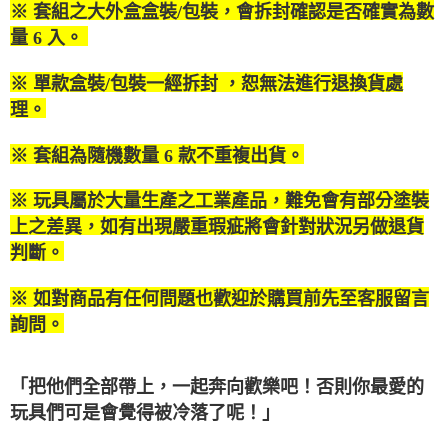
AFTEE先享後付是「在收到商品之後才付款」的支付方式。 讓您購物簡單
※ 套組之大外盒盒裝/包裝，會拆封確認是否確實為數
3.實際核准額度、可分期數及費用金額請依後續交易確認頁面所載為準。
便利好安心！
4.訂單成立30分鐘內，如未前往確認交易或遇審核未通過，訂單將自動取
量 6 入。
１．簡單：不需註冊會員、不需綁卡、不需儲值。
運送方式
消。如遇「轉專審核」未通過狀況，表示未達大哥付你分期系統評分，恕無
２．便利：只要手機號碼，簡訊認證，即可結帳。
法說明評估內容。
３．安心：先確認商品／服務後，再付款。
宅配
※ 單款盒裝/包裝一經拆封 ，恕無法進行退換貨處
【繳款方式說明】
1.分期款項不併入電信帳單，「大哥付你分期」於每月結算日後寄送繳費提
每筆NT$120，滿NT$1,200(含以上)免運費
理。
【「AFTEE先享後付」結帳流程】
醒簡訊。
１．於結帳方式選擇「AFTEE先享後付」後，將跳轉至「AFTEE先享後付」
2.透過簡訊連結打開帳單後，可選擇「超商條碼／台灣大直營門市／銀行轉
宅配-離島
結帳頁面，進行簡訊認證並確認金額後，即可完成結帳。
※ 套組為隨機數量 6 款不重複出貨。
帳／街口支付／iPASS MONEY」等通路繳費。
２．訂單成立數日內，您將收到繳費通知簡訊。
每筆NT$300
３．收到繳費通知簡訊後14天內，點擊此簡訊中的連結，可透過四大超商／
【注意事項】
※ 玩具屬於大量生產之工業產品，難免會有部分塗裝
ATM／網路銀行／等多元方式進行付款，方視為交易完成。
1.本服務係由「台灣大哥大股份有限公司」（以下簡稱本公司）所提供，讓
※ 請注意：結帳手續完成當下不需立刻繳費，但若您需要取消訂單，請聯絡
上之差異，如有出現嚴重瑕疵將會針對狀況另做退貨
用戶於交易時，得透過本服務購買商品或服務，並由商店將買賣／分期付款
購買商品的店家。未經商家同意取消之訂單仍視為有效，需透過AFTEE先享
買賣價金債權讓與本公司後，依約使用本公司帳單繳交帳款。
判斷。
後付繳納相關費用。
2.基於同意付款使用「大哥付你分期」之契約關係目的，商店將以您的個人
※ 交易是否成功請以「AFTEE先享後付 」之結帳頁面顯示為準，若有關於
資料（包含姓名、電話或地址）提供予台灣大哥大進項蒐集、處理及利用，
是否繳費成功／繳費後需取消欲退款等相關疑問，請聯繫「AFTEE先享後付
※ 如對商品有任何問題也歡迎於購買前先至客服留言
由本公司與您本人進行分期帳單所需資料之確認、核對及更正。
客戶支援中心」
https://netprotections.freshdesk.com/support/home
3.完整用戶服務條款，請詳閱以下連結：
https://oppay.tw/userRule
詢問。
【注意事項】
１．透過由恩沛科技股份有限公司提供之「AFTEE先享後付」服務完成之交
易，需依本服務之必要範圍內提供個人資料，並將交易相關給付款項請求債
「把他們全部帶上，一起奔向歡樂吧！否則你最愛的
權轉讓予恩沛科技股份有限公司。
玩具們可是會覺得被冷落了呢！」
２．關於個人資料處理事宜，請瀏覽以下網址：
https://aftee.tw/terms/#terms3