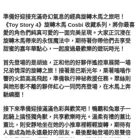
３．未成年的使用者請事先徵得法定代理人或監護人之同意方可使用
「AFTEE先享後付」，若未經同意申辦者引起之損失，本公司不負相關責
任。
準備好迎接充滿奇幻氣息的經典旋轉木馬之旅吧！
４．使用「AFTEE先享後付」時，將依據個別帳號之用戶狀況，依本公司即
時審查核予不同之上限額度；若仍有額度不足之情形，本公司將視審查結果
《Toy Story 4》旋轉木馬 Cosbi 收藏系列，將你最喜
請求用戶進行身份認證。
愛的角色們純真可愛的一面完美呈現。大家正沉浸在
５．嚴禁一人註冊多個帳號或使用他人資訊註冊。若發現惡意使用之情形，
恩沛科技股份有限公司將有權停止該用戶之使用額度並採取法律行動。
旋轉木馬帶來的永恆魔法中，期待著你帶他們去享受
甜蜜的嘉年華點心，一起度過最歡樂的遊玩時光！
首先登場的是胡迪，正和他的好夥伴遙控車展開一場
兄弟情深的旋轉之旅！接著是巴斯光年，乘著嗡嗡作
響的火箭高高飛起，準備執行神祕救援任務。翠絲則
與她形影不離的夥伴紅心一同閃亮登場，在木馬上奔
馳繞圈！
接下來準備迎接滿滿色彩與歡笑吧！鴨霸和兔崽子一
起騎上搞怪獨角獸，共享歡樂時光。溫柔有禮的蓋比
蓋比，則安靜地坐在她的小推車裡輕輕旋轉，期待有
人能成為她永遠最好的朋友。最後壓軸登場的是雙倍