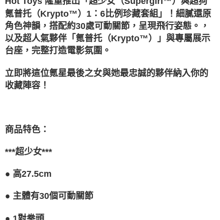
Hot Toys 隆重推出「超少女（Supergirl™）與超狗
氪普托（Krypto™）1：6比例珍藏套組」！細膩還原
角色神韻，搭配約30處可動關節，呈現飛行姿態。，
以及超人氣夥伴「氪普托（Krypto™）」與專屬展示
台座，完整打造電影氛圍。
立即將這位氪星最後之女與她最忠誠的夥伴納入你的
收藏陣容！
商品特色：
***超少女***
●
高27.5cm
●
主體有30個可動關節
●
1對拳頭