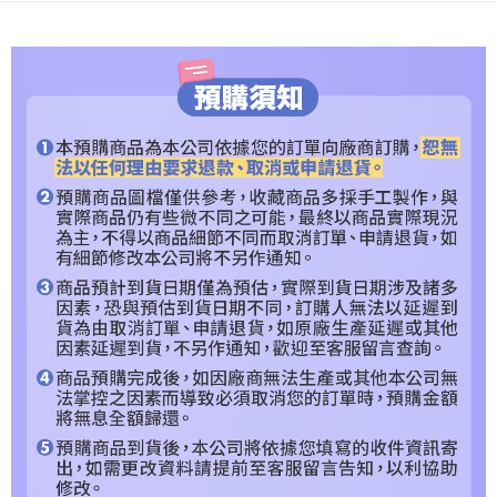
３．安心：先確認商品／服務後，再付款。
預購專用-宅配
每筆NT$120，滿NT$1,200(含以上)免運費
【「AFTEE先享後付」結帳流程】
１．於結帳方式選擇「AFTEE先享後付」後，將跳轉至「AFTEE先享後付」
預購專用-離島
結帳頁面，進行簡訊認證並確認金額後，即可完成結帳。
２．訂單成立數日內，您將收到繳費通知簡訊。
每筆NT$300
３．收到繳費通知簡訊後14天內，點擊此簡訊中的連結，可透過四大超商／
ATM／網路銀行／等多元方式進行付款，方視為交易完成。
※ 請注意：結帳手續完成當下不需立刻繳費，但若您需要取消訂單，請聯絡
購買商品的店家。未經商家同意取消之訂單仍視為有效，需透過AFTEE先享
後付繳納相關費用。
※ 交易是否成功請以「AFTEE先享後付 」之結帳頁面顯示為準，若有關於
是否繳費成功／繳費後需取消欲退款等相關疑問，請聯繫「AFTEE先享後付
客戶支援中心」
https://netprotections.freshdesk.com/support/home
【注意事項】
１．透過由恩沛科技股份有限公司提供之「AFTEE先享後付」服務完成之交
易，需依本服務之必要範圍內提供個人資料，並將交易相關給付款項請求債
權轉讓予恩沛科技股份有限公司。
２．關於個人資料處理事宜，請瀏覽以下網址：
https://aftee.tw/terms/#terms3
３．未成年的使用者請事先徵得法定代理人或監護人之同意方可使用
「AFTEE先享後付」，若未經同意申辦者引起之損失，本公司不負相關責
任。
４．使用「AFTEE先享後付」時，將依據個別帳號之用戶狀況，依本公司即