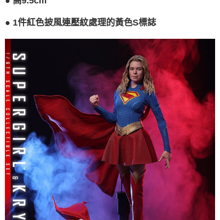
●
高9.5cm
●
1件紅色披風連壓紋處理的黃色S標誌