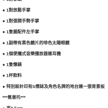
●
1對放鬆手掌
●
1對張開手勢手掌
●
1隻握配件左手掌
●
1副帶有黑色鏡片的啡色太陽眼鏡
●
1個便攜式音樂播放器連耳機
●
1隻懷錶
●
1杯飲料
●
特別設計印有S標誌及角色名牌的地台連一張背景板
***氪普托***