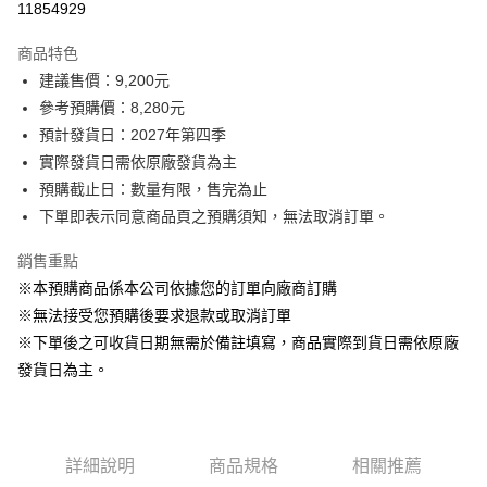
11854929
3 期 0 利率 每期
NT$2,760
2家銀行
商品特色
6 期 0 利率 每期
NT$1,380
2家銀行
玉山商業銀行
台新國際商業銀行
建議售價：9,200元
玉山商業銀行
台新國際商業銀行
LINE Pay
參考預購價：8,280元
預計發貨日：2027年第四季
Apple Pay
實際發貨日需依原廠發貨為主
街口支付
預購截止日：數量有限，售完為止
下單即表示同意商品頁之預購須知，無法取消訂單。
悠遊付
銷售重點
Google Pay
※本預購商品係本公司依據您的訂單向廠商訂購
全盈+PAY
※無法接受您預購後要求退款或取消訂單
※下單後之可收貨日期無需於備註填寫，商品實際到貨日需依原廠
AFTEE先享後付
發貨日為主。
相關說明
【關於「AFTEE先享後付」】
ATM付款
AFTEE先享後付是「在收到商品之後才付款」的支付方式。 讓您購物簡單
便利好安心！
１．簡單：不需註冊會員、不需綁卡、不需儲值。
運送方式
詳細說明
商品規格
相關推薦
２．便利：只要手機號碼，簡訊認證，即可結帳。