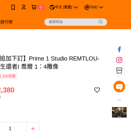
0
中文 (繁體)
TWD
銷排行榜
加下訂】Prime 1 Studio REMTLOU-
後生還者I 喬爾 1：4雕像
1,200免運
,380
0