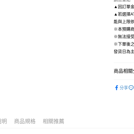
悠遊付
▲因訂單
Google Pa
▲若選擇A
能與上限
全盈+PAY
※本預購
AFTEE先
※無法接
相關說明
※下單後
【關於「A
發貨日為
ATM付款
AFTEE
便利好安
１．簡單
商品相關分
２．便利
運送方式
３．安心
依影視作
預購專用-
【「AFT
分享
每筆NT$1
🔥預購新
１．於結帳
付」結帳
🔥預購新
預購專用-
２．訂單
３．收到繳
每筆NT$3
依收藏品
／ATM／
※ 請注意
說明
商品規格
相關推薦
🛍️品牌旗
絡購買商品
先享後付
🔥預購新