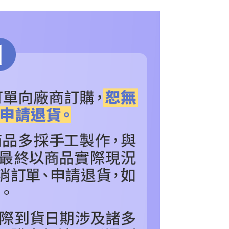
否成功請以「AFTEE先享後付 」之結帳頁面顯示為準，若有關於
功／繳費後需取消欲退款等相關疑問，請聯繫「AFTEE先享後
牌
熱門品牌
PRIME 1 STUDIO
援中心」
https://netprotections.freshdesk.com/support/home
色
看更多
其他_查看更多角色
項】
品專區｜分期0利率
▼Prime 1 Studio
恩沛科技股份有限公司提供之「AFTEE先享後付」服務完成之
依本服務之必要範圍內提供個人資料，並將交易相關給付款項請
別
收藏品
珍藏雕像、塑像
讓予恩沛科技股份有限公司。
個人資料處理事宜，請瀏覽以下網址：
ee.tw/terms/#terms3
年的使用者請事先徵得法定代理人或監護人之同意方可使用
E先享後付」，若未經同意申辦者引起之損失，本公司不負相關責
AFTEE先享後付」時，將依據個別帳號之用戶狀況，依本公司
核予不同之上限額度；若仍有額度不足之情形，本公司將視審查
用戶進行身份認證。
一人註冊多個帳號或使用他人資訊註冊。若發現惡意使用之情
科技股份有限公司將有權停止該用戶之使用額度並採取法律行