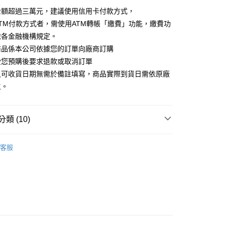
金額超過三萬元，建議使用信用卡付款方式，
y
TM付款方式者，需使用ATM轉帳「繳費」功能，繳費功
依各金融機構規定。
商品係本公司依據您的訂單向廠商訂購
享後付
受您預購後要求退款或取消訂單
之可收貨日期無需於備註填寫，商品實際到貨日需依原廠
FTEE先享後付」】
主。
先享後付是「在收到商品之後才付款」的支付方式。 讓您購物簡單
心！
：不需註冊會員、不需綁卡、不需儲值。
類 (10)
：只要手機號碼，簡訊認證，即可結帳。
：先確認商品／服務後，再付款。
品
▼其他影視作品
宅配
EE先享後付」結帳流程】
客服
20，滿NT$1,200(含以上)免運費
品專區｜分期0利率
方式選擇「AFTEE先享後付」後，將跳轉至「AFTEE先享後
🔥最新商品
頁面，進行簡訊認證並確認金額後，即可完成結帳。
品專區｜分期0利率
🔥館長推薦
離島
成立數日內，您將收到繳費通知簡訊。
費通知簡訊後14天內，點擊此簡訊中的連結，可透過四大超商
00
牌
品牌全覽
PRIME 1 STUDIO
網路銀行／等多元方式進行付款，方視為交易完成。
：結帳手續完成當下不需立刻繳費，但若您需要取消訂單，請聯
艦店
【PRIME 1 STUDIO】
STATUE
的店家。未經商家同意取消之訂單仍視為有效，需透過AFTEE
繳納相關費用。
品專區｜分期0利率
其他影視作品