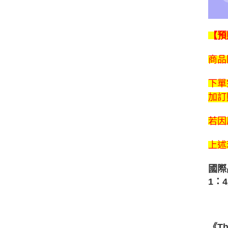
【預
商品
下單
加訂
若因
上述
國際品
1：
《T