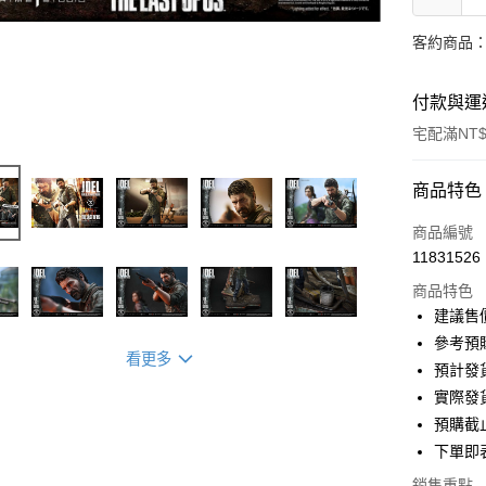
客約商品
付款與運
宅配滿NT$
付款方式
商品特色
信用卡一
商品編號
11831526
信用卡分
商品特色
3 期 
建議售價
6 期 
玉山商
參考預購
看更多
預計發
玉山商
LINE Pay
實際發
Apple Pay
預購截止
下單即
街口支付
銷售重點