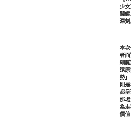
少女
關鍵
深刻
本次
者面
細膩
還原
勢」
則是
都呈
那場
為走
價值