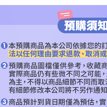
※ 交易是
是否繳費成
依收藏品
付客戶支
依作品角
【注意事
🔥預購新
１．透過由
交易，需
依產品類
求債權轉
２．關於
https://aft
３．未成
「AFTE
任。
４．使用「
即時審查
結果請求
５．嚴禁
形，恩沛
動。