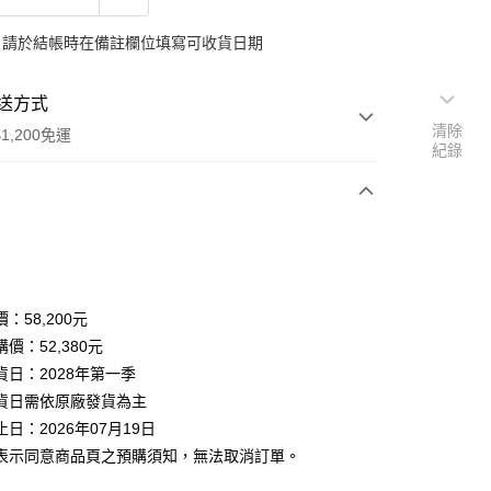
：請於結帳時在備註欄位填寫可收貨日期
送方式
清除
1,200免運
紀錄
次付款
期付款
0 利率 每期
NT$17,460
2家銀行
：58,200元
0 利率 每期
NT$8,730
2家銀行
業銀行
台新國際商業銀行
價：52,380元
貨日：2028年第一季
業銀行
台新國際商業銀行
貨日需依原廠發貨為主
日：2026年07月19日
表示同意商品頁之預購須知，無法取消訂單。