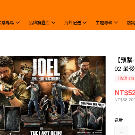
預購專區
品牌旗艦店
海外配送
主題專輯
熱
【預購-追
02 最
宅配滿NT$
NT$52
NT$58,20
數量