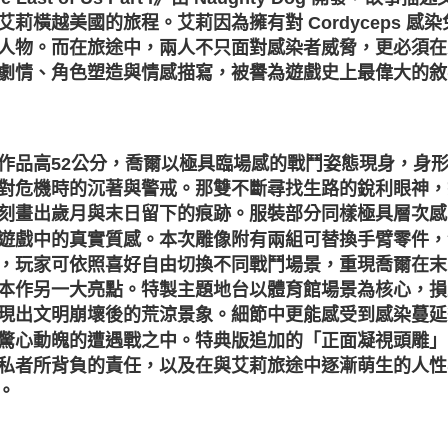
艾莉橫越美國的旅程。艾莉因為擁有對 Cordyceps 
人物。而在旅途中，兩人不只面對感染者威脅，更必須在
劇情、角色塑造與情感描寫，被譽為遊戲史上最偉大的敘
作品高52公分，喬爾以極具臨場感的戰鬥姿態現身，身
對危機時的沉著與警戒。那雙不斷尋找生路的銳利眼神，
刻畫出歲月與末日留下的痕跡。服裝部分同樣極具層次感
遊戲中的真實質感。本次雕像附有兩組可替換手臂零件，
，玩家可依照喜好自由切換不同戰鬥場景，重現喬爾在末
本作另一大亮點。特製主題地台以體育館場景為核心，損
現出文明崩壞後的荒涼景象。細節中更能感受到感染蔓延
驚心動魄的遭遇戰之中。特典版追加的「正面凝視頭雕」
私者所背負的責任，以及在與艾莉旅途中逐漸萌生的人性
。