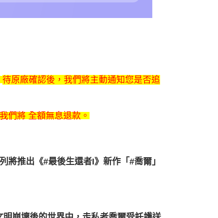
，
待原廠確認後，我們將主動通知您是否追
，我們將
全額無息退款
。
rline」系列將推出《#最後生還者I》新作「#喬爾」
開發，故事描述文明崩壞後的世界中，走私者喬爾受託護送