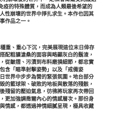
感染免疫的特殊體質，而成為人類最後希望的
人性崩壞的世界中掙扎求生。本作也因其
事作品之一。
形穩重、重心下沉，完美展現這位末日倖存
搭配粗獷滄桑的面容與略顯灰白的鬍渣，
，從皺摺、污漬到布料磨損細節，都忠實
包含「瞄準射擊姿勢」以及「戒備姿
日世界中步步為營的緊張氛圍。地台部分
毀的籃球架、破敗的地板與散落的殘骸，
後殘留的壓迫氣息，彷彿將玩家再次帶回
，更加強調喬爾內心的情感層次。那份身
與情感，都透過神情細膩呈現，極具收藏