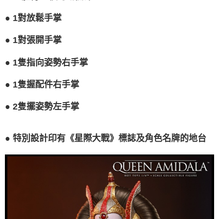
●
1對放鬆手掌
●
1對張開手掌
●
1隻指向姿勢右手掌
●
1隻握配件右手掌
●
2隻擺姿勢左手掌
●
特別設計印有《星際大戰》標誌及角色名牌的地台