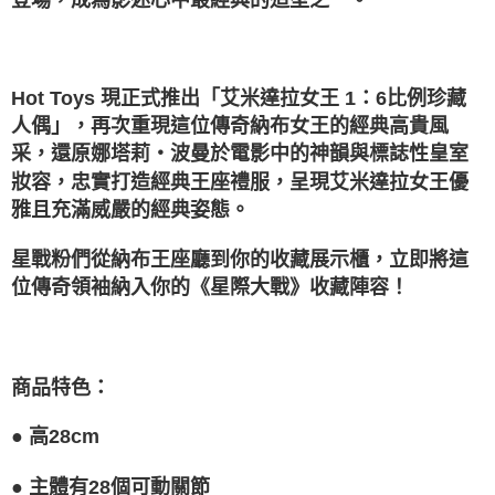
Hot Toys 現正式推出「艾米達拉女王 1：6比例珍藏
人偶」，再次重現這位傳奇納布女王的經典高貴風
采，還原娜塔莉・波曼於電影中的神韻與標誌性皇室
妝容，忠實打造經典王座禮服，呈現艾米達拉女王優
雅且充滿威嚴的經典姿態。
星戰粉們從納布王座廳到你的收藏展示櫃，立即將這
位傳奇領袖納入你的《星際大戰》收藏陣容！
商品特色：
●
高28cm
●
主體有28個可動關節