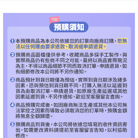
３．安心：先確認商品／服務後，再付款。
預購專用-宅配
每筆NT$120，滿NT$1,200(含以上)免運費
【「AFTEE先享後付」結帳流程】
１．於結帳方式選擇「AFTEE先享後付」後，將跳轉至「AFTEE先享後付」
預購專用-離島
結帳頁面，進行簡訊認證並確認金額後，即可完成結帳。
２．訂單成立數日內，您將收到繳費通知簡訊。
每筆NT$300
３．收到繳費通知簡訊後14天內，點擊此簡訊中的連結，可透過四大超商／
ATM／網路銀行／等多元方式進行付款，方視為交易完成。
※ 請注意：結帳手續完成當下不需立刻繳費，但若您需要取消訂單，請聯絡
購買商品的店家。未經商家同意取消之訂單仍視為有效，需透過AFTEE先享
後付繳納相關費用。
※ 交易是否成功請以「AFTEE先享後付 」之結帳頁面顯示為準，若有關於
是否繳費成功／繳費後需取消欲退款等相關疑問，請聯繫「AFTEE先享後付
客戶支援中心」
https://netprotections.freshdesk.com/support/home
【注意事項】
１．透過由恩沛科技股份有限公司提供之「AFTEE先享後付」服務完成之交
易，需依本服務之必要範圍內提供個人資料，並將交易相關給付款項請求債
權轉讓予恩沛科技股份有限公司。
２．關於個人資料處理事宜，請瀏覽以下網址：
https://aftee.tw/terms/#terms3
３．未成年的使用者請事先徵得法定代理人或監護人之同意方可使用
「AFTEE先享後付」，若未經同意申辦者引起之損失，本公司不負相關責
任。
４．使用「AFTEE先享後付」時，將依據個別帳號之用戶狀況，依本公司即