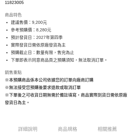
11823005
3 期 0 利率 每期
NT$2,760
2家銀行
商品特色
6 期 0 利率 每期
NT$1,380
2家銀行
玉山商業銀行
台新國際商業銀行
建議售價：9,200元
玉山商業銀行
台新國際商業銀行
LINE Pay
參考預購價：8,280元
預計發貨日：2027年第四季
Apple Pay
實際發貨日需依原廠發貨為主
街口支付
預購截止日：數量有限，售完為止
下單即表示同意商品頁之預購須知，無法取消訂單。
悠遊付
銷售重點
Google Pay
※本預購商品係本公司依據您的訂單向廠商訂購
全盈+PAY
※無法接受您預購後要求退款或取消訂單
※下單後之可收貨日期無需於備註填寫，商品實際到貨日需依原廠
AFTEE先享後付
發貨日為主。
相關說明
【關於「AFTEE先享後付」】
ATM付款
AFTEE先享後付是「在收到商品之後才付款」的支付方式。 讓您購物簡單
便利好安心！
１．簡單：不需註冊會員、不需綁卡、不需儲值。
運送方式
詳細說明
商品規格
相關推薦
２．便利：只要手機號碼，簡訊認證，即可結帳。