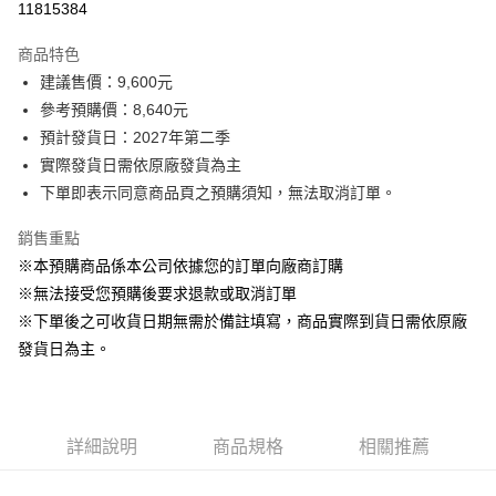
11815384
3 期 0 利率 每期
NT$2,880
2家銀行
商品特色
6 期 0 利率 每期
NT$1,440
2家銀行
玉山商業銀行
台新國際商業銀行
建議售價：9,600元
玉山商業銀行
台新國際商業銀行
LINE Pay
參考預購價：8,640元
預計發貨日：2027年第二季
Apple Pay
實際發貨日需依原廠發貨為主
街口支付
下單即表示同意商品頁之預購須知，無法取消訂單。
悠遊付
銷售重點
※本預購商品係本公司依據您的訂單向廠商訂購
Google Pay
※無法接受您預購後要求退款或取消訂單
全盈+PAY
※下單後之可收貨日期無需於備註填寫，商品實際到貨日需依原廠
發貨日為主。
AFTEE先享後付
相關說明
【關於「AFTEE先享後付」】
ATM付款
AFTEE先享後付是「在收到商品之後才付款」的支付方式。 讓您購物簡單
便利好安心！
詳細說明
商品規格
相關推薦
１．簡單：不需註冊會員、不需綁卡、不需儲值。
運送方式
２．便利：只要手機號碼，簡訊認證，即可結帳。