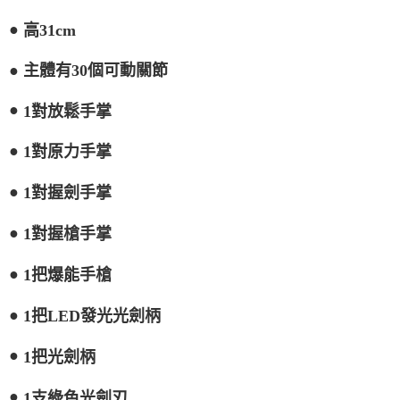
●
高31cm
●
主體有30個可動關節
●
1對放鬆手掌
●
1對原力手掌
●
1對握劍手掌
●
1對握槍手掌
●
1把爆能手槍
●
1把LED發光光劍柄
●
1把光劍柄
●
1支綠色光劍刃