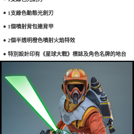
●
1支綠色動態光劍刃
●
1個噴射背包連背甲
●
2個半透明橙色噴射火焰特效
●
特別設計印有《星球大戰》標誌及角色名牌的地台