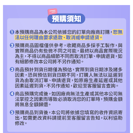
３．安心：先確認商品／服務後，再付款。
預購專用-宅配
每筆NT$120，滿NT$1,200(含以上)免運費
【「AFTEE先享後付」結帳流程】
１．於結帳方式選擇「AFTEE先享後付」後，將跳轉至「AFTEE先享後付」
預購專用-離島
結帳頁面，進行簡訊認證並確認金額後，即可完成結帳。
２．訂單成立數日內，您將收到繳費通知簡訊。
每筆NT$300
３．收到繳費通知簡訊後14天內，點擊此簡訊中的連結，可透過四大超商／
ATM／網路銀行／等多元方式進行付款，方視為交易完成。
※ 請注意：結帳手續完成當下不需立刻繳費，但若您需要取消訂單，請聯絡
購買商品的店家。未經商家同意取消之訂單仍視為有效，需透過AFTEE先享
後付繳納相關費用。
※ 交易是否成功請以「AFTEE先享後付 」之結帳頁面顯示為準，若有關於
是否繳費成功／繳費後需取消欲退款等相關疑問，請聯繫「AFTEE先享後付
客戶支援中心」
https://netprotections.freshdesk.com/support/home
【注意事項】
１．透過由恩沛科技股份有限公司提供之「AFTEE先享後付」服務完成之交
易，需依本服務之必要範圍內提供個人資料，並將交易相關給付款項請求債
權轉讓予恩沛科技股份有限公司。
２．關於個人資料處理事宜，請瀏覽以下網址：
https://aftee.tw/terms/#terms3
３．未成年的使用者請事先徵得法定代理人或監護人之同意方可使用
「AFTEE先享後付」，若未經同意申辦者引起之損失，本公司不負相關責
任。
４．使用「AFTEE先享後付」時，將依據個別帳號之用戶狀況，依本公司即