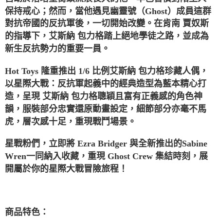
保持戒心；然而，當他遇見幽靈號（Ghost）成員這群
對抗帝國的反抗軍後，一切開始改變。在肯南 賈奴斯
的指導下，艾斯納 包力格踏上絕地學徒之路，並成為
新生反抗勢力的重要一員。
Hot Toys 隆重推出 1/6 比例艾斯納 包力格珍藏人偶，
以星際大戰：反抗軍起義中的經典造型為藍本精心打
造，呈現 艾斯納 包力格聰穎且富有正義感的角色神
韻，服裝部分忠實還原動畫設定，細節部分亦毫不馬
虎，層次感十足，重現戰鬥場景。
星戰粉們，立即將 Ezra Bridger 與全新推出的Sabine
Wren一同納入收藏，重現 Ghost Crew 集結時刻，展
開屬於你的星際大戰冒險旅程！
商品特色：