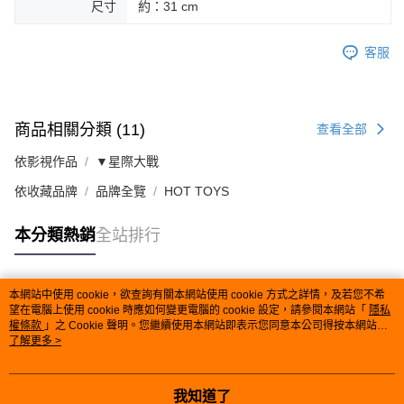
尺寸
約：31 cm
客服
商品相關分類 (11)
查看全部
依影視作品
▼星際大戰
依收藏品牌
品牌全覽
HOT TOYS
本分類熱銷
全站排行
本網站中使用 cookie，欲查詢有關本網站使用 cookie 方式之詳情，及若您不希
熱門標籤
望在電腦上使用 cookie 時應如何變更電腦的 cookie 設定，請參閱本網站「
隱私
權條款
」之 Cookie 聲明。您繼續使用本網站即表示您同意本公司得按本網站使
用條款之 Cookie 聲明使用 cookie。
了解更多 >
我知道了