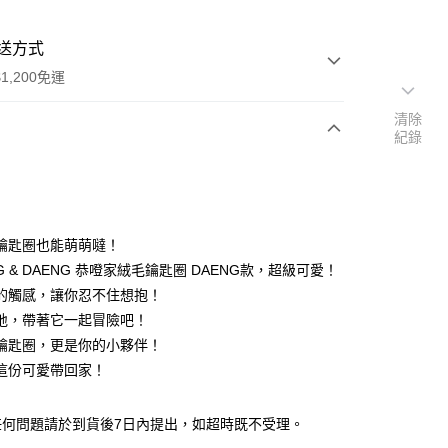
送方式
1,200免運
清除
紀錄
次付款
鑰匙圈也能萌萌噠！
G & DAENG 恭噔家絨毛鑰匙圈 DAENG款，超級可愛！
的觸感，讓你忍不住想抱！
地，帶著它一起冒險吧！
鑰匙圈，更是你的小夥伴！
y
這份可愛帶回家！
分期
任何問題請於到貨後7日內提出，如超時既不受理。