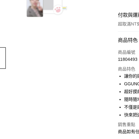
付款與運
超取滿NT$
付款方式
商品特色
信用卡一
商品編號
11804493
LINE Pay
商品特色
Apple Pay
讓你的
GGUN
街口支付
超好摸
悠遊付
隨時隨
不僅是
Google Pa
快來把
全盈+PAY
銷售重點
大哥付你
商品如有
相關說明