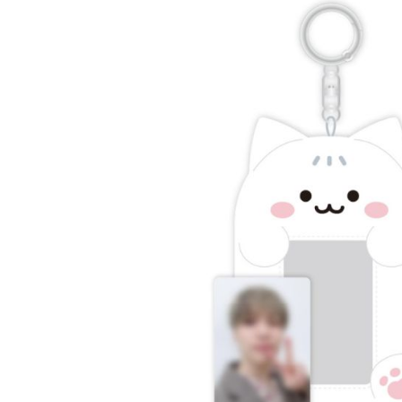
宅配-離島
１．透過由
交易，需
每筆NT$3
求債權轉
２．關於
https://aft
３．未成
「AFTE
任。
４．使用「
即時審查
結果請求
５．嚴禁
形，恩沛
動。