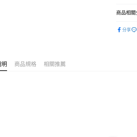
【大哥付
AFTEE先
1.本服務
商品相關分
2.付款方
相關說明
流程，驗
【關於「A
依影視作
ATM付款
完成交易
AFTEE
分享
3.實際核
依產品類
便利好安
4.訂單成
１．簡單
依作品角
消。如遇
２．便利
運送方式
無法說明
３．安心
🔥現貨新
【繳款方
付款後全
1.分期款
【「AFT
說明
商品規格
相關推薦
🔥現貨新
醒簡訊。
每筆NT$1
１．於結帳
2.透過簡
付」結帳
依趣味禮
帳／街口支
付款後萊
２．訂單
３．收到繳
每筆NT$1
【注意事
／ATM／
1.本服務
※ 請注意
付款後7-1
用戶於交
絡購買商品
款買賣價
先享後付
每筆NT$1
2.基於同
※ 交易是
資料（包
是否繳費成
宅配
用，由本
付客戶支
每筆NT$1
3.完整用
【注意事