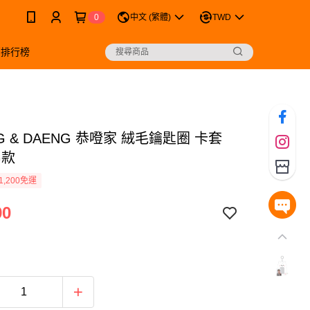
0
中文 (繁體)
TWD
銷排行榜
G & DAENG 恭噔家 絨毛鑰匙圈 卡套
G款
1,200免運
90