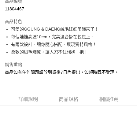
商品編號
LINE Pay
11804467
Apple Pay
商品特色
街口支付
可愛的GGUNG & DAENG絨毛娃娃吊飾來了！
每個娃娃高達10cm，完美適合掛在包包上。
悠遊付
有兩款設計，讓你隨心搭配，展現獨特風格！
Google Pay
柔軟的絨毛觸感，讓人忍不住想抱一抱！
全盈+PAY
銷售重點
商品如有任何問題請於到貨後7日內提出，如超時既不受理。
大哥付你分期
相關說明
【大哥付你分期使用說明】
AFTEE先享後付
1.本服務由台灣大哥大提供，台灣大哥大用戶可立即使用無須另外申請。
2.付款方式選擇「大哥付你分期」，訂單成立後會自動跳轉到大哥付的交易
詳細說明
商品規格
相關推薦
相關說明
流程，驗證手機門號後，選擇欲分期的期數、繳款截止日，確認付款後即完
【關於「AFTEE先享後付」】
成交易。
ATM付款
AFTEE先享後付是「在收到商品之後才付款」的支付方式。 讓您購物簡單
3.實際核准額度、可分期數及費用金額請依後續交易確認頁面所載為準。
便利好安心！
4.訂單成立30分鐘內，如未前往確認交易或遇審核未通過，訂單將自動取
１．簡單：不需註冊會員、不需綁卡、不需儲值。
運送方式
消。如遇「轉專審核」未通過狀況，表示未達大哥付你分期系統評分，恕無
２．便利：只要手機號碼，簡訊認證，即可結帳。
法說明評估內容。
３．安心：先確認商品／服務後，再付款。
付款後全家取貨
【繳款方式說明】