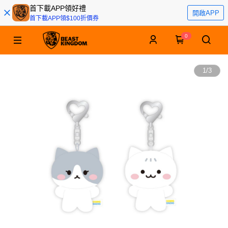
首下載APP領好禮
開啟APP
首下載APP領$100折價券
0
1
/
3