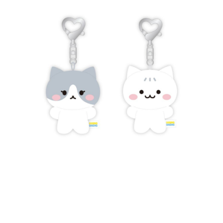
1.分期款項不併入電信帳單，「大哥付你分期」於每月結算日後寄送繳費提
每筆NT$100，滿NT$1,200(含以上)免運費
【「AFTEE先享後付」結帳流程】
醒簡訊。
１．於結帳方式選擇「AFTEE先享後付」後，將跳轉至「AFTEE先享後付」
2.透過簡訊連結打開帳單後，可選擇「超商條碼／台灣大直營門市／銀行轉
付款後萊爾富取貨
結帳頁面，進行簡訊認證並確認金額後，即可完成結帳。
帳／街口支付／iPASS MONEY」等通路繳費。
２．訂單成立數日內，您將收到繳費通知簡訊。
每筆NT$100，滿NT$1,200(含以上)免運費
３．收到繳費通知簡訊後14天內，點擊此簡訊中的連結，可透過四大超商／
【注意事項】
ATM／網路銀行／等多元方式進行付款，方視為交易完成。
付款後7-11取貨
1.本服務係由「台灣大哥大股份有限公司」（以下簡稱本公司）所提供，讓
※ 請注意：結帳手續完成當下不需立刻繳費，但若您需要取消訂單，請聯絡
用戶於交易時，得透過本服務購買商品或服務，並由商店將買賣／分期付款
每筆NT$100，滿NT$1,200(含以上)免運費
購買商品的店家。未經商家同意取消之訂單仍視為有效，需透過AFTEE先享
買賣價金債權讓與本公司後，依約使用本公司帳單繳交帳款。
後付繳納相關費用。
2.基於同意付款使用「大哥付你分期」之契約關係目的，商店將以您的個人
宅配
※ 交易是否成功請以「AFTEE先享後付 」之結帳頁面顯示為準，若有關於
資料（包含姓名、電話或地址）提供予台灣大哥大進項蒐集、處理及利用，
是否繳費成功／繳費後需取消欲退款等相關疑問，請聯繫「AFTEE先享後付
每筆NT$120，滿NT$1,200(含以上)免運費
由本公司與您本人進行分期帳單所需資料之確認、核對及更正。
客戶支援中心」
https://netprotections.freshdesk.com/support/home
3.完整用戶服務條款，請詳閱以下連結：
https://oppay.tw/userRule
宅配-離島
【注意事項】
１．透過由恩沛科技股份有限公司提供之「AFTEE先享後付」服務完成之交
每筆NT$300
易，需依本服務之必要範圍內提供個人資料，並將交易相關給付款項請求債
權轉讓予恩沛科技股份有限公司。
２．關於個人資料處理事宜，請瀏覽以下網址：
https://aftee.tw/terms/#terms3
３．未成年的使用者請事先徵得法定代理人或監護人之同意方可使用
「AFTEE先享後付」，若未經同意申辦者引起之損失，本公司不負相關責
任。
４．使用「AFTEE先享後付」時，將依據個別帳號之用戶狀況，依本公司即
時審查核予不同之上限額度；若仍有額度不足之情形，本公司將視審查結果