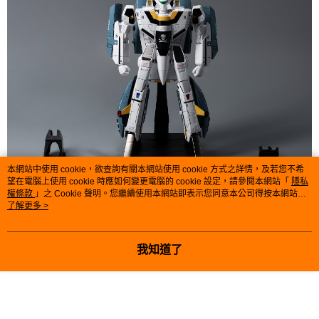
本網站中使用 cookie，欲查詢有關本網站使用 cookie 方式之詳情，及若您不希
望在電腦上使用 cookie 時應如何變更電腦的 cookie 設定，請參閱本網站「
隱私
權條款
」之 Cookie 聲明。您繼續使用本網站即表示您同意本公司得按本網站使
用條款之 Cookie 聲明使用 cookie。
了解更多 >
我知道了