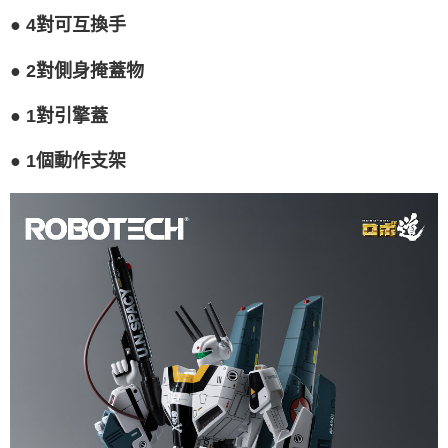
●
4對可互換手
●
2對側身掩蓋物
●
1對引擎蓋
●
1個動作支架