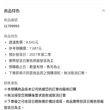
付款方式
商品特色
信用卡一次付款
商品編號
信用卡分期付款
11789993
3 期 0 利率 每期
NT$2,562
2家銀行
商品特色
6 期 0 利率 每期
NT$1,281
2家銀行
玉山商業銀行
台新國際商業銀行
建議售價：8,541元
玉山商業銀行
台新國際商業銀行
LINE Pay
參考預購價：7,687元
預計發貨日：2027年第二季
Apple Pay
實際發貨日需依原廠發貨為主
街口支付
預購截止日：數量有限，售完為止
下單即表示同意商品頁之預購須知，無法取消訂單。
悠遊付
銷售重點
Google Pay
※本預購商品係本公司依據您的訂單向廠商訂購
全盈+PAY
※無法接受您預購後要求退款或取消訂單
※下單後之可收貨日期無需於備註填寫，商品實際到貨日需依原廠
AFTEE先享後付
發貨日為主。
相關說明