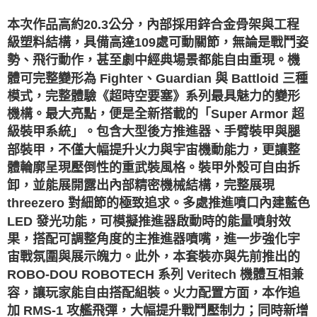
本次作品高約20.3公分，內部採用鋅合金骨架與工程
級塑料結構，具備高達109處可動關節，無論是戰鬥姿
勢、飛行動作，甚至劇中經典場景都能自由重現。機
體可完整變形為 Fighter、Guardian 與 Battloid 三種
模式，完整體驗《超時空要塞》系列最具魅力的變形
機構。最大亮點，便是全新搭載的「Super Armor 超
級裝甲系統」。包含大型後方推進器、手臂裝甲與腿
部裝甲，不僅大幅提升火力與宇宙機動能力，更讓整
體輪廓呈現壓倒性的重武裝風格。裝甲外殼可自由拆
卸，並能展開露出內部精密機械結構，完整展現
threezero 對細節的極致追求。多處推進噴口內建藍色
LED 發光功能，可模擬推進器啟動時的能量噴射效
果，搭配可調整角度的主推進器噴嘴，進一步強化宇
宙戰氛圍與展示魄力。此外，本套裝亦與先前推出的
ROBO-DOU ROBOTECH 系列 Veritech 機體互相兼
容，讓玩家能自由搭配組裝。火力配置方面，本作追
加 RMS-1 攻艦飛彈，大幅提升戰鬥壓制力；同時新增