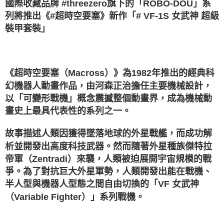
國際收藏品牌 #threezero旗下的「ROBO-DOU」系
列將推出《#超時空要塞》新作「# VF-1S 女武神 超級
裝甲套裝」
《超時空要塞（Macross）》為1982年推出的經典科
幻機器人動畫作品，由河森正治擔任主要機械設計，
以「可變形戰機」概念震撼整個動畫界，成為機械動
畫史上最具代表性的系列之一。
故事描述人類因獲得墜落地球的外星戰艦，而成功解
析並開發出高度科技武器。然而隨著外星種族傑特拉
帝軍（Zentradi）來襲，人類被迫展開宇宙規模的戰
爭。為了對抗巨大外星軍勢，人類開發出能在戰機、
半人型與機器人型態之間自由切換的「VF 女武神
（Variable Fighter）」系列戰機。