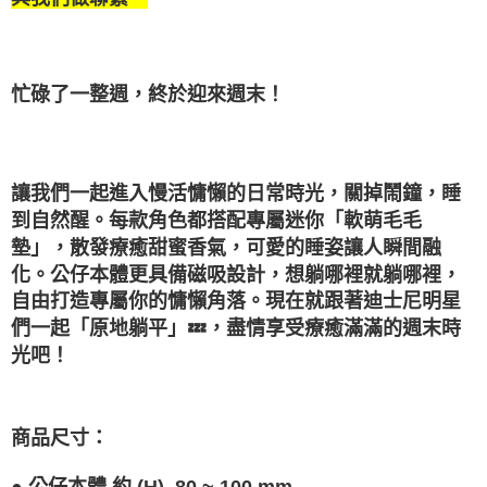
請求用戶進行身份認證。
５．嚴禁一人註冊多個帳號或使用他人資訊註冊。若發現惡意使用之情形，
恩沛科技股份有限公司將有權停止該用戶之使用額度並採取法律行動。
忙碌了一整週，終於迎來週末！
讓我們一起進入慢活慵懶的日常時光，關掉鬧鐘，睡
每款角色都搭配專屬迷你「軟萌毛毛
到自然醒。
墊」，散發療癒甜蜜香氣，可愛的睡姿讓人瞬間融
化。
公仔本體更具備磁吸設計，想躺哪裡就躺哪裡，
自由打造專屬你的慵懶角落。
現在就跟著迪士尼明星
們一起「原地躺平」💤，盡情享受療癒滿滿的週末時
光吧！
商品尺寸
：
●