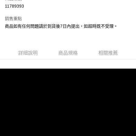
LINE Pay
11789393
Apple Pay
銷售重點
街口支付
商品如有任何問題請於到貨後7日內提出，如超時既不受理。
悠遊付
Google Pay
詳細說明
商品規格
相關推薦
全盈+PAY
大哥付你分期
相關說明
【大哥付你分期使用說明】
AFTEE先享後付
1.本服務由台灣大哥大提供，台灣大哥大用戶可立即使用無須另外申請。
2.付款方式選擇「大哥付你分期」，訂單成立後會自動跳轉到大哥付的交易
相關說明
流程，驗證手機門號後，選擇欲分期的期數、繳款截止日，確認付款後即完
【關於「AFTEE先享後付」】
成交易。
ATM付款
AFTEE先享後付是「在收到商品之後才付款」的支付方式。 讓您購物簡單
3.實際核准額度、可分期數及費用金額請依後續交易確認頁面所載為準。
便利好安心！
4.訂單成立30分鐘內，如未前往確認交易或遇審核未通過，訂單將自動取
１．簡單：不需註冊會員、不需綁卡、不需儲值。
運送方式
消。如遇「轉專審核」未通過狀況，表示未達大哥付你分期系統評分，恕無
２．便利：只要手機號碼，簡訊認證，即可結帳。
法說明評估內容。
３．安心：先確認商品／服務後，再付款。
宅配
【繳款方式說明】