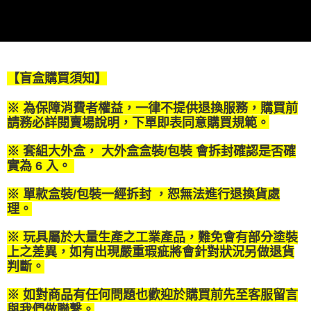
1.分期款項不併入電信帳單，「大哥付你分期」於每月結算日後寄送繳費提
每筆NT$120，滿NT$1,200(含以上)免運費
【「AFTEE先享後付」結帳流程】
醒簡訊。
１．於結帳方式選擇「AFTEE先享後付」後，將跳轉至「AFTEE先享後付」
2.透過簡訊連結打開帳單後，可選擇「超商條碼／台灣大直營門市／銀行轉
宅配-離島
結帳頁面，進行簡訊認證並確認金額後，即可完成結帳。
帳／街口支付／iPASS MONEY」等通路繳費。
２．訂單成立數日內，您將收到繳費通知簡訊。
每筆NT$300
３．收到繳費通知簡訊後14天內，點擊此簡訊中的連結，可透過四大超商／
【注意事項】
ATM／網路銀行／等多元方式進行付款，方視為交易完成。
【盲盒購買須知】
1.本服務係由「台灣大哥大股份有限公司」（以下簡稱本公司）所提供，讓
※ 請注意：結帳手續完成當下不需立刻繳費，但若您需要取消訂單，請聯絡
用戶於交易時，得透過本服務購買商品或服務，並由商店將買賣／分期付款
購買商品的店家。未經商家同意取消之訂單仍視為有效，需透過AFTEE先享
買賣價金債權讓與本公司後，依約使用本公司帳單繳交帳款。
※ 為保障消費者權益，一律不提供退換服務，購買前
後付繳納相關費用。
2.基於同意付款使用「大哥付你分期」之契約關係目的，商店將以您的個人
請務必詳閱賣場說明，下單即表同意購買規範。
※ 交易是否成功請以「AFTEE先享後付 」之結帳頁面顯示為準，若有關於
資料（包含姓名、電話或地址）提供予台灣大哥大進項蒐集、處理及利用，
是否繳費成功／繳費後需取消欲退款等相關疑問，請聯繫「AFTEE先享後付
由本公司與您本人進行分期帳單所需資料之確認、核對及更正。
客戶支援中心」
https://netprotections.freshdesk.com/support/home
※ 套組大外盒， 大外盒盒裝/包裝 會拆封確認是否確
3.完整用戶服務條款，請詳閱以下連結：
https://oppay.tw/userRule
實為 6 入。
【注意事項】
１．透過由恩沛科技股份有限公司提供之「AFTEE先享後付」服務完成之交
※ 單款盒裝/包裝一經拆封 ，恕無法進行退換貨處
易，需依本服務之必要範圍內提供個人資料，並將交易相關給付款項請求債
理。
權轉讓予恩沛科技股份有限公司。
２．關於個人資料處理事宜，請瀏覽以下網址：
※ 玩具屬於大量生產之工業產品，難免會有部分塗裝
https://aftee.tw/terms/#terms3
３．未成年的使用者請事先徵得法定代理人或監護人之同意方可使用
上之差異，如有出現嚴重瑕疵將會針對狀況另做退貨
「AFTEE先享後付」，若未經同意申辦者引起之損失，本公司不負相關責
判斷。
任。
４．使用「AFTEE先享後付」時，將依據個別帳號之用戶狀況，依本公司即
※ 如對商品有任何問題也歡迎於購買前先至客服留言
時審查核予不同之上限額度；若仍有額度不足之情形，本公司將視審查結果
與我們做聯繫。