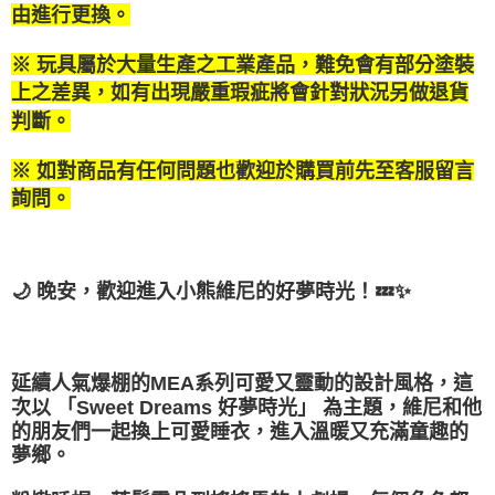
付款後萊爾富取貨
結帳頁面，進行簡訊認證並確認金額後，即可完成結帳。
由進行更換。
帳／街口支付／iPASS MONEY」等通路繳費。
２．訂單成立數日內，您將收到繳費通知簡訊。
每筆NT$100，滿NT$1,200(含以上)免運費
３．收到繳費通知簡訊後14天內，點擊此簡訊中的連結，可透過四大超商／
【注意事項】
※ 玩具屬於大量生產之工業產品，難免會有部分塗裝
ATM／網路銀行／等多元方式進行付款，方視為交易完成。
付款後7-11取貨
1.本服務係由「台灣大哥大股份有限公司」（以下簡稱本公司）所提供，讓
※ 請注意：結帳手續完成當下不需立刻繳費，但若您需要取消訂單，請聯絡
上之差異，如有出現嚴重瑕疵將會針對狀況另做退貨
用戶於交易時，得透過本服務購買商品或服務，並由商店將買賣／分期付款
每筆NT$100，滿NT$1,200(含以上)免運費
購買商品的店家。未經商家同意取消之訂單仍視為有效，需透過AFTEE先享
買賣價金債權讓與本公司後，依約使用本公司帳單繳交帳款。
判斷。
後付繳納相關費用。
2.基於同意付款使用「大哥付你分期」之契約關係目的，商店將以您的個人
宅配
※ 交易是否成功請以「AFTEE先享後付 」之結帳頁面顯示為準，若有關於
資料（包含姓名、電話或地址）提供予台灣大哥大進項蒐集、處理及利用，
是否繳費成功／繳費後需取消欲退款等相關疑問，請聯繫「AFTEE先享後付
※ 如對商品有任何問題也歡迎於購買前先至客服留言
每筆NT$120，滿NT$1,200(含以上)免運費
由本公司與您本人進行分期帳單所需資料之確認、核對及更正。
客戶支援中心」
https://netprotections.freshdesk.com/support/home
3.完整用戶服務條款，請詳閱以下連結：
https://oppay.tw/userRule
詢問。
宅配-離島
【注意事項】
１．透過由恩沛科技股份有限公司提供之「AFTEE先享後付」服務完成之交
每筆NT$300
易，需依本服務之必要範圍內提供個人資料，並將交易相關給付款項請求債
權轉讓予恩沛科技股份有限公司。
海外宅配
查看運費
🌙 晚安，歡迎進入小熊維尼的好夢時光！💤✨
２．關於個人資料處理事宜，請瀏覽以下網址：
https://aftee.tw/terms/#terms3
３．未成年的使用者請事先徵得法定代理人或監護人之同意方可使用
「AFTEE先享後付」，若未經同意申辦者引起之損失，本公司不負相關責
延續人氣爆棚的MEA系列可愛又靈動的設計風格，這
任。
４．使用「AFTEE先享後付」時，將依據個別帳號之用戶狀況，依本公司即
次以 「Sweet Dreams 好夢時光」 為主題，維尼和他
時審查核予不同之上限額度；若仍有額度不足之情形，本公司將視審查結果
的朋友們一起換上可愛睡衣，進入溫暖又充滿童趣的
請求用戶進行身份認證。
夢鄉。
５．嚴禁一人註冊多個帳號或使用他人資訊註冊。若發現惡意使用之情形，
恩沛科技股份有限公司將有權停止該用戶之使用額度並採取法律行動。