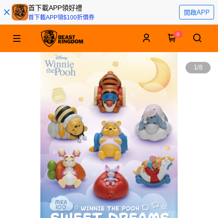
首下載APP領好禮
開啟APP
首下載APP領$100折價券
0
1
/
8