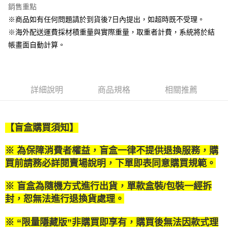
銷售重點
街口支付
※商品如有任何問題請於到貨後7日內提出，如超時既不受理。
※海外配送運費採材積重量與實際重量，取重者計費，系統將於結
悠遊付
帳畫面自動計算。
Google Pay
全盈+PAY
詳細說明
商品規格
相關推薦
大哥付你分期
相關說明
【大哥付你分期使用說明】
AFTEE先享後付
1.本服務由台灣大哥大提供，台灣大哥大用戶可立即使用無須另外申請。
【盲盒購買須知】
2.付款方式選擇「大哥付你分期」，訂單成立後會自動跳轉到大哥付的交易
相關說明
流程，驗證手機門號後，選擇欲分期的期數、繳款截止日，確認付款後即完
【關於「AFTEE先享後付」】
※ 為保障消費者權益，盲盒一律不提供退換服務，購
成交易。
ATM付款
AFTEE先享後付是「在收到商品之後才付款」的支付方式。 讓您購物簡單
3.實際核准額度、可分期數及費用金額請依後續交易確認頁面所載為準。
買前請務必詳閱賣場說明，下單即表同意購買規範。
便利好安心！
4.訂單成立30分鐘內，如未前往確認交易或遇審核未通過，訂單將自動取
１．簡單：不需註冊會員、不需綁卡、不需儲值。
運送方式
消。如遇「轉專審核」未通過狀況，表示未達大哥付你分期系統評分，恕無
２．便利：只要手機號碼，簡訊認證，即可結帳。
※ 盲盒為隨機方式進行出貨，單款盒裝/包裝一經拆
法說明評估內容。
３．安心：先確認商品／服務後，再付款。
付款後全家取貨
封，恕無法進行退換貨處理。
【繳款方式說明】
1.分期款項不併入電信帳單，「大哥付你分期」於每月結算日後寄送繳費提
每筆NT$100，滿NT$1,200(含以上)免運費
【「AFTEE先享後付」結帳流程】
醒簡訊。
※ “限量隱藏版”非購買即享有，購買後無法因款式理
１．於結帳方式選擇「AFTEE先享後付」後，將跳轉至「AFTEE先享後付」
2.透過簡訊連結打開帳單後，可選擇「超商條碼／台灣大直營門市／銀行轉