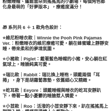
粉嫩睡帽、蓬鬆雲朵到搖搖馬的小劇場，每個角色都
化身最萌的「好夢版本」，療癒度滿分！
🎁 系列共 6 ＋ 1 款角色設計：
⭐維尼粉睡衣款｜Winnie the Pooh Pink Pajamas
Ver.：粉嫩睡衣的維尼療癒可愛，躺在蜂蜜罐上靜靜安
睡，帶來柔和的夢境氛圍。
⭐小豬款｜Piglet：戴著藍色睡帽的小豬，安心躺在紅
氣球上，睡臉純真可愛。
⭐瑞比款｜Rabbit：瑞比換上睡袍，頭戴兩個「耳
捲」，身下是胡蘿蔔靠墊，依舊細心又精緻。
⭐屹耳款｜Eeyore：頭戴睡帽與睡衣的屹耳安靜趴
下，帶著一點小憂鬱的睡臉惹人憐愛。
⭐小荳款｜Roo：活潑的小荳安靜下來，趴在搖搖馬上