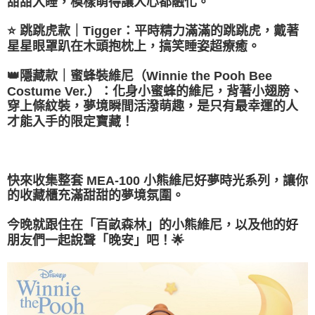
甜甜入睡，模樣萌得讓人心都融化。
⭐ 跳跳虎款｜Tigger：平時精力滿滿的跳跳虎，戴著
星星眼罩趴在木頭抱枕上，搞笑睡姿超療癒。
👑隱藏款｜蜜蜂裝維尼（Winnie the Pooh Bee
Costume Ver.）：化身小蜜蜂的維尼，背著小翅膀、
穿上條紋裝，夢境瞬間活潑萌趣，是只有最幸運的人
才能入手的限定寶藏！
快來收集整套 MEA-100 小熊維尼好夢時光系列，讓你
的收藏櫃充滿甜甜的夢境氛圍。
今晚就跟住在「百畝森林」的小熊維尼，以及他的好
朋友們一起說聲「晚安」吧！🌟