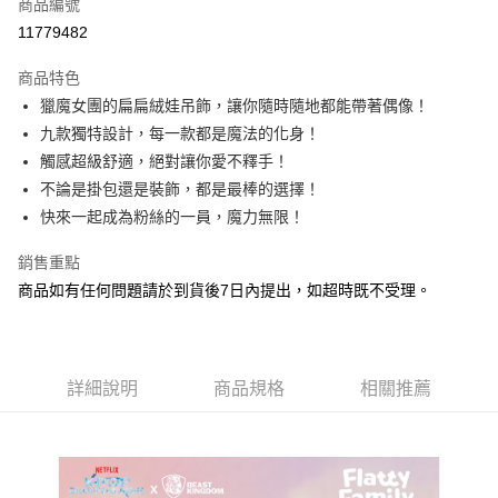
商品編號
LINE Pay
11779482
Apple Pay
商品特色
街口支付
獵魔女團的扁扁絨娃吊飾，讓你隨時隨地都能帶著偶像！
九款獨特設計，每一款都是魔法的化身！
悠遊付
觸感超級舒適，絕對讓你愛不釋手！
Google Pay
不論是掛包還是裝飾，都是最棒的選擇！
快來一起成為粉絲的一員，魔力無限！
全盈+PAY
銷售重點
大哥付你分期
商品如有任何問題請於到貨後7日內提出，如超時既不受理。
相關說明
【大哥付你分期使用說明】
AFTEE先享後付
1.本服務由台灣大哥大提供，台灣大哥大用戶可立即使用無須另外申請。
2.付款方式選擇「大哥付你分期」，訂單成立後會自動跳轉到大哥付的交易
相關說明
流程，驗證手機門號後，選擇欲分期的期數、繳款截止日，確認付款後即完
【關於「AFTEE先享後付」】
詳細說明
商品規格
相關推薦
成交易。
ATM付款
AFTEE先享後付是「在收到商品之後才付款」的支付方式。 讓您購物簡單
3.實際核准額度、可分期數及費用金額請依後續交易確認頁面所載為準。
便利好安心！
4.訂單成立30分鐘內，如未前往確認交易或遇審核未通過，訂單將自動取
１．簡單：不需註冊會員、不需綁卡、不需儲值。
運送方式
消。如遇「轉專審核」未通過狀況，表示未達大哥付你分期系統評分，恕無
２．便利：只要手機號碼，簡訊認證，即可結帳。
法說明評估內容。
３．安心：先確認商品／服務後，再付款。
付款後全家取貨
【繳款方式說明】