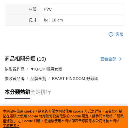
材質
PVC
尺寸
約：10 cm
客服
商品相關分類 (10)
查看全部
依影視作品
▼KPOP 獵魔女團
依收藏品牌
品牌全覽
BEAST KINGDOM 野獸國
本分類熱銷
全站排行
本網站中使用 cookie，欲查詢有關本網站使用 cookie 方式之詳情，及若您不希
熱門標籤
望在電腦上使用 cookie 時應如何變更電腦的 cookie 設定，請參閱本網站「
隱私
權條款
」之 Cookie 聲明。您繼續使用本網站即表示您同意本公司得按本網站使
用條款之 Cookie 聲明使用 cookie。
了解更多 >