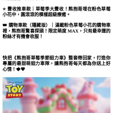
⭐ 豐收推車款｜草莓季大豐收！熊抱哥埋在粉色草莓
小花中，圓滾滾的模樣超級療癒。
👑 購物車款（隱藏版）｜滿載粉色草莓小花的購物車
裡，熊抱哥驚喜探頭！限定萌度 MAX，只有最幸運的
粉絲才有機會收服！
快把《熊抱哥草莓季節迴力車》整套帶回家，打造你
專屬的最甜萌迴力車隊，讓熊抱哥每天都為你送上好
心情！🍓💖