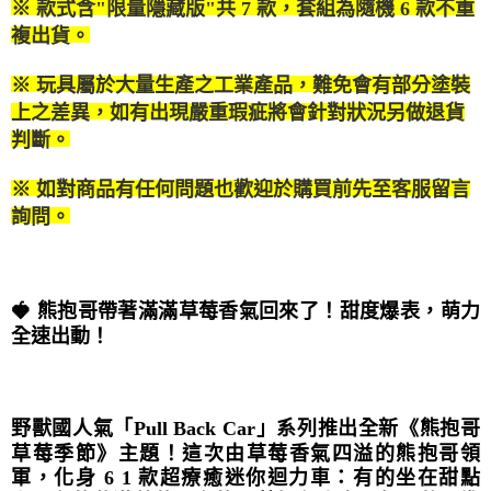
付款後萊爾富取貨
結帳頁面，進行簡訊認證並確認金額後，即可完成結帳。
※ 款式含
"
限量隱藏版
"
共 7
款，套組為隨機 6
款不重
帳／街口支付／iPASS MONEY」等通路繳費。
２．訂單成立數日內，您將收到繳費通知簡訊。
每筆NT$100，滿NT$1,200(含以上)免運費
複出貨。
３．收到繳費通知簡訊後14天內，點擊此簡訊中的連結，可透過四大超商／
【注意事項】
ATM／網路銀行／等多元方式進行付款，方視為交易完成。
付款後7-11取貨
1.本服務係由「台灣大哥大股份有限公司」（以下簡稱本公司）所提供，讓
※ 玩具屬於大量生產之工業產品，難免會有部分塗裝
※ 請注意：結帳手續完成當下不需立刻繳費，但若您需要取消訂單，請聯絡
用戶於交易時，得透過本服務購買商品或服務，並由商店將買賣／分期付款
每筆NT$100，滿NT$1,200(含以上)免運費
購買商品的店家。未經商家同意取消之訂單仍視為有效，需透過AFTEE先享
上之差異，如有出現嚴重瑕疵將會針對狀況另做退貨
買賣價金債權讓與本公司後，依約使用本公司帳單繳交帳款。
後付繳納相關費用。
2.基於同意付款使用「大哥付你分期」之契約關係目的，商店將以您的個人
判斷。
宅配
※ 交易是否成功請以「AFTEE先享後付 」之結帳頁面顯示為準，若有關於
資料（包含姓名、電話或地址）提供予台灣大哥大進項蒐集、處理及利用，
是否繳費成功／繳費後需取消欲退款等相關疑問，請聯繫「AFTEE先享後付
每筆NT$120，滿NT$1,200(含以上)免運費
由本公司與您本人進行分期帳單所需資料之確認、核對及更正。
客戶支援中心」
https://netprotections.freshdesk.com/support/home
※ 如對商品有任何問題也歡迎於購買前先至客服留言
3.完整用戶服務條款，請詳閱以下連結：
https://oppay.tw/userRule
宅配-離島
詢問。
【注意事項】
１．透過由恩沛科技股份有限公司提供之「AFTEE先享後付」服務完成之交
每筆NT$300
易，需依本服務之必要範圍內提供個人資料，並將交易相關給付款項請求債
權轉讓予恩沛科技股份有限公司。
海外宅配
查看運費
２．關於個人資料處理事宜，請瀏覽以下網址：
🍓 熊抱哥帶著滿滿草莓香氣回來了！甜度爆表，萌力
https://aftee.tw/terms/#terms3
全速出動！
３．未成年的使用者請事先徵得法定代理人或監護人之同意方可使用
「AFTEE先享後付」，若未經同意申辦者引起之損失，本公司不負相關責
任。
４．使用「AFTEE先享後付」時，將依據個別帳號之用戶狀況，依本公司即
時審查核予不同之上限額度；若仍有額度不足之情形，本公司將視審查結果
野獸國人氣「Pull Back Car」系列推出全新《熊抱哥
請求用戶進行身份認證。
草莓季節》主題！這次由草莓香氣四溢的熊抱哥領
５．嚴禁一人註冊多個帳號或使用他人資訊註冊。若發現惡意使用之情形，
軍，化身 6 1 款超療癒迷你迴力車：有的坐在甜點
恩沛科技股份有限公司將有權停止該用戶之使用額度並採取法律行動。