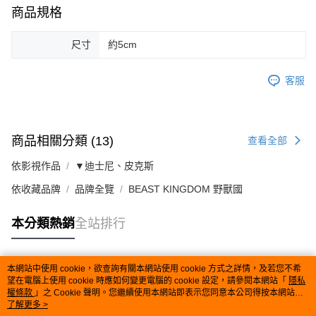
商品規格
尺寸
約5cm
客服
商品相關分類 (13)
查看全部
依影視作品
▼迪士尼、皮克斯
依收藏品牌
品牌全覽
BEAST KINGDOM 野獸國
本分類熱銷
全站排行
本網站中使用 cookie，欲查詢有關本網站使用 cookie 方式之詳情，及若您不希
熱門標籤
望在電腦上使用 cookie 時應如何變更電腦的 cookie 設定，請參閱本網站「
隱私
權條款
」之 Cookie 聲明。您繼續使用本網站即表示您同意本公司得按本網站使
用條款之 Cookie 聲明使用 cookie。
了解更多 >