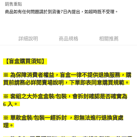
銷售重點
街口支付
商品如有任何問題請於到貨後7日內提出，如超時既不受理。
悠遊付
Google Pay
詳細說明
商品規格
相關推薦
全盈+PAY
大哥付你分期
【盲盒購買須知】
相關說明
【大哥付你分期使用說明】
AFTEE先享後付
※ 為保障消費者權益，盲盒一律不提供退換服務，購
1.本服務由台灣大哥大提供，台灣大哥大用戶可立即使用無須另外申請。
2.付款方式選擇「大哥付你分期」，訂單成立後會自動跳轉到大哥付的交易
相關說明
買前請務必詳閱賣場說明，下單即表同意購買規範。
流程，驗證手機門號後，選擇欲分期的期數、繳款截止日，確認付款後即完
【關於「AFTEE先享後付」】
成交易。
ATM付款
AFTEE先享後付是「在收到商品之後才付款」的支付方式。 讓您購物簡單
※ 套組之大外盒盒裝
/
包裝，會拆封確認是否確實為
3.實際核准額度、可分期數及費用金額請依後續交易確認頁面所載為準。
便利好安心！
4.訂單成立30分鐘內，如未前往確認交易或遇審核未通過，訂單將自動取
6
入。
１．簡單：不需註冊會員、不需綁卡、不需儲值。
運送方式
消。如遇「轉專審核」未通過狀況，表示未達大哥付你分期系統評分，恕無
２．便利：只要手機號碼，簡訊認證，即可結帳。
法說明評估內容。
３．安心：先確認商品／服務後，再付款。
※ 單款盒裝
/
包裝一經拆封 ，恕無法進行退換貨處
付款後全家取貨
【繳款方式說明】
理。
1.分期款項不併入電信帳單，「大哥付你分期」於每月結算日後寄送繳費提
每筆NT$100，滿NT$1,200(含以上)免運費
【「AFTEE先享後付」結帳流程】
醒簡訊。
１．於結帳方式選擇「AFTEE先享後付」後，將跳轉至「AFTEE先享後付」
2.透過簡訊連結打開帳單後，可選擇「超商條碼／台灣大直營門市／銀行轉