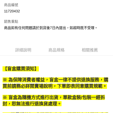
商品編號
LINE Pay
11720432
Apple Pay
銷售重點
街口支付
商品如有任何問題請於到貨後7日內提出，如超時既不受理。
悠遊付
Google Pay
詳細說明
商品規格
相關推薦
全盈+PAY
大哥付你分期
【盲盒購買須知】
相關說明
【大哥付你分期使用說明】
AFTEE先享後付
※ 為保障消費者權益，盲盒一律不提供退換服務，購
1.本服務由台灣大哥大提供，台灣大哥大用戶可立即使用無須另外申請。
2.付款方式選擇「大哥付你分期」，訂單成立後會自動跳轉到大哥付的交易
買前請務必詳閱賣場說明，下單即表同意購買規範。
相關說明
流程，驗證手機門號後，選擇欲分期的期數、繳款截止日，確認付款後即完
【關於「AFTEE先享後付」】
成交易。
ATM付款
AFTEE先享後付是「在收到商品之後才付款」的支付方式。 讓您購物簡單
※ 盲盒為隨機方式進行出貨，單款盒裝/包裝一經拆
3.實際核准額度、可分期數及費用金額請依後續交易確認頁面所載為準。
便利好安心！
4.訂單成立30分鐘內，如未前往確認交易或遇審核未通過，訂單將自動取
封，恕無法進行退換貨處理。
１．簡單：不需註冊會員、不需綁卡、不需儲值。
運送方式
消。如遇「轉專審核」未通過狀況，表示未達大哥付你分期系統評分，恕無
２．便利：只要手機號碼，簡訊認證，即可結帳。
法說明評估內容。