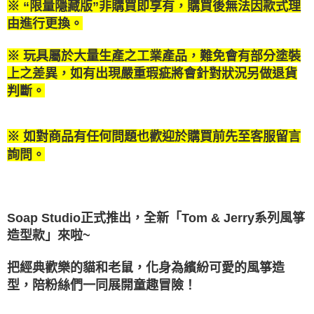
３．安心：先確認商品／服務後，再付款。
※ “限量隱藏版”非購買即享有，購買後無法因款式理
付款後全家取貨
【繳款方式說明】
由進行更換。
1.分期款項不併入電信帳單，「大哥付你分期」於每月結算日後寄送繳費提
每筆NT$100，滿NT$1,200(含以上)免運費
【「AFTEE先享後付」結帳流程】
醒簡訊。
１．於結帳方式選擇「AFTEE先享後付」後，將跳轉至「AFTEE先享後付」
2.透過簡訊連結打開帳單後，可選擇「超商條碼／台灣大直營門市／銀行轉
付款後萊爾富取貨
結帳頁面，進行簡訊認證並確認金額後，即可完成結帳。
※ 玩具屬於大量生產之工業產品，難免會有部分塗裝
帳／街口支付／iPASS MONEY」等通路繳費。
２．訂單成立數日內，您將收到繳費通知簡訊。
每筆NT$100，滿NT$1,200(含以上)免運費
上之差異，如有出現嚴重瑕疵將會針對狀況另做退貨
３．收到繳費通知簡訊後14天內，點擊此簡訊中的連結，可透過四大超商／
【注意事項】
判斷。
ATM／網路銀行／等多元方式進行付款，方視為交易完成。
付款後7-11取貨
1.本服務係由「台灣大哥大股份有限公司」（以下簡稱本公司）所提供，讓
※ 請注意：結帳手續完成當下不需立刻繳費，但若您需要取消訂單，請聯絡
用戶於交易時，得透過本服務購買商品或服務，並由商店將買賣／分期付款
每筆NT$100，滿NT$1,200(含以上)免運費
購買商品的店家。未經商家同意取消之訂單仍視為有效，需透過AFTEE先享
買賣價金債權讓與本公司後，依約使用本公司帳單繳交帳款。
後付繳納相關費用。
※ 如對商品有任何問題也歡迎於購買前先至客服留言
2.基於同意付款使用「大哥付你分期」之契約關係目的，商店將以您的個人
宅配
※ 交易是否成功請以「AFTEE先享後付 」之結帳頁面顯示為準，若有關於
資料（包含姓名、電話或地址）提供予台灣大哥大進項蒐集、處理及利用，
詢問。
是否繳費成功／繳費後需取消欲退款等相關疑問，請聯繫「AFTEE先享後付
每筆NT$120，滿NT$1,200(含以上)免運費
由本公司與您本人進行分期帳單所需資料之確認、核對及更正。
客戶支援中心」
https://netprotections.freshdesk.com/support/home
3.完整用戶服務條款，請詳閱以下連結：
https://oppay.tw/userRule
宅配-離島
【注意事項】
１．透過由恩沛科技股份有限公司提供之「AFTEE先享後付」服務完成之交
每筆NT$300
Soap Studio正式推出，全新「Tom & Jerry系列風箏
易，需依本服務之必要範圍內提供個人資料，並將交易相關給付款項請求債
權轉讓予恩沛科技股份有限公司。
造型款」來啦~
２．關於個人資料處理事宜，請瀏覽以下網址：
https://aftee.tw/terms/#terms3
把經典歡樂的貓和老鼠，化身為繽紛可愛的風箏造
３．未成年的使用者請事先徵得法定代理人或監護人之同意方可使用
「AFTEE先享後付」，若未經同意申辦者引起之損失，本公司不負相關責
型，陪粉絲們一同展開童趣冒險！
任。
４．使用「AFTEE先享後付」時，將依據個別帳號之用戶狀況，依本公司即