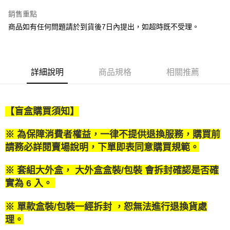
Apple Pay
銷售重點
街口支付
商品如有任何問題請於到貨後7日內提出，如超時既不受理。
悠遊付
Google Pay
詳細說明
商品規格
相關推薦
全盈+PAY
大哥付你分期
【盲盒購買須知】
相關說明
【大哥付你分期使用說明】
AFTEE先享後付
※ 為保障消費者權益，一律不提供退換服務，購買前
1.本服務由台灣大哥大提供，台灣大哥大用戶可立即使用無須另外申請。
2.付款方式選擇「大哥付你分期」，訂單成立後會自動跳轉到大哥付的交易
相關說明
請務必詳閱賣場說明，下單即表同意購買規範。
流程，驗證手機門號後，選擇欲分期的期數、繳款截止日，確認付款後即完
【關於「AFTEE先享後付」】
成交易。
ATM付款
AFTEE先享後付是「在收到商品之後才付款」的支付方式。 讓您購物簡單
※ 套組大外盒， 大外盒盒裝/包裝 會拆封確認是否確
3.實際核准額度、可分期數及費用金額請依後續交易確認頁面所載為準。
便利好安心！
4.訂單成立30分鐘內，如未前往確認交易或遇審核未通過，訂單將自動取
實為 6 入。
１．簡單：不需註冊會員、不需綁卡、不需儲值。
運送方式
消。如遇「轉專審核」未通過狀況，表示未達大哥付你分期系統評分，恕無
２．便利：只要手機號碼，簡訊認證，即可結帳。
法說明評估內容。
３．安心：先確認商品／服務後，再付款。
※ 單款盒裝/包裝一經拆封 ，恕無法進行退換貨處
宅配
【繳款方式說明】
1.分期款項不併入電信帳單，「大哥付你分期」於每月結算日後寄送繳費提
理。
每筆NT$120，滿NT$1,200(含以上)免運費
【「AFTEE先享後付」結帳流程】
醒簡訊。