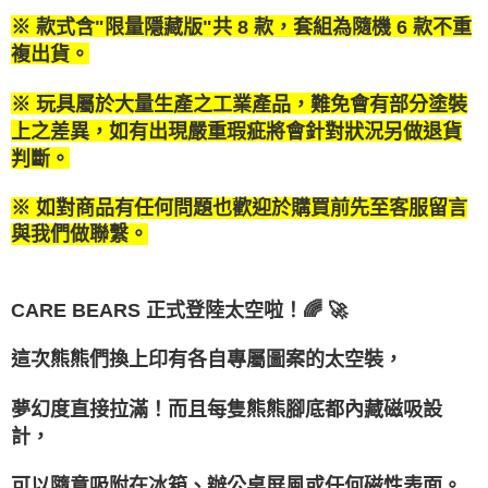
１．於結帳方式選擇「AFTEE先享後付」後，將跳轉至「AFTEE先享後付」
2.透過簡訊連結打開帳單後，可選擇「超商條碼／台灣大直營門市／銀行轉
宅配-離島
結帳頁面，進行簡訊認證並確認金額後，即可完成結帳。
※ 款式含"限量隱藏版"共 8 款，套組為隨機 6 款不重
帳／街口支付／iPASS MONEY」等通路繳費。
２．訂單成立數日內，您將收到繳費通知簡訊。
每筆NT$300
複出貨。
３．收到繳費通知簡訊後14天內，點擊此簡訊中的連結，可透過四大超商／
【注意事項】
ATM／網路銀行／等多元方式進行付款，方視為交易完成。
1.本服務係由「台灣大哥大股份有限公司」（以下簡稱本公司）所提供，讓
※ 請注意：結帳手續完成當下不需立刻繳費，但若您需要取消訂單，請聯絡
※ 玩具屬於大量生產之工業產品，難免會有部分塗裝
用戶於交易時，得透過本服務購買商品或服務，並由商店將買賣／分期付款
購買商品的店家。未經商家同意取消之訂單仍視為有效，需透過AFTEE先享
買賣價金債權讓與本公司後，依約使用本公司帳單繳交帳款。
上之差異，如有出現嚴重瑕疵將會針對狀況另做退貨
後付繳納相關費用。
2.基於同意付款使用「大哥付你分期」之契約關係目的，商店將以您的個人
判斷。
※ 交易是否成功請以「AFTEE先享後付 」之結帳頁面顯示為準，若有關於
資料（包含姓名、電話或地址）提供予台灣大哥大進項蒐集、處理及利用，
是否繳費成功／繳費後需取消欲退款等相關疑問，請聯繫「AFTEE先享後付
由本公司與您本人進行分期帳單所需資料之確認、核對及更正。
客戶支援中心」
https://netprotections.freshdesk.com/support/home
※ 如對商品有任何問題也歡迎於購買前先至客服留言
3.完整用戶服務條款，請詳閱以下連結：
https://oppay.tw/userRule
與我們做聯繫。
【注意事項】
１．透過由恩沛科技股份有限公司提供之「AFTEE先享後付」服務完成之交
易，需依本服務之必要範圍內提供個人資料，並將交易相關給付款項請求債
權轉讓予恩沛科技股份有限公司。
CARE BEARS 正式登陸太空啦！🌈 🚀
２．關於個人資料處理事宜，請瀏覽以下網址：
https://aftee.tw/terms/#terms3
３．未成年的使用者請事先徵得法定代理人或監護人之同意方可使用
這次熊熊們換上印有各自專屬圖案的太空裝，
「AFTEE先享後付」，若未經同意申辦者引起之損失，本公司不負相關責
任。
夢幻度直接拉滿！而且每隻熊熊腳底都內藏磁吸設
４．使用「AFTEE先享後付」時，將依據個別帳號之用戶狀況，依本公司即
時審查核予不同之上限額度；若仍有額度不足之情形，本公司將視審查結果
計，
請求用戶進行身份認證。
５．嚴禁一人註冊多個帳號或使用他人資訊註冊。若發現惡意使用之情形，
可以隨意吸附在冰箱、辦公桌屏風或任何磁性表面。