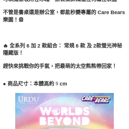
恩沛科技股份有限公司將有權停止該用戶之使用額度並採取法律行動。
不管是書桌還是辦公室，都能秒變專屬的 Care Bears
樂園！🎡
🔥 全系列 6 加 2 款組合： 常規 6 款 及 2款螢光神秘
隱藏版！
趕快來挑戰你的手氣，把最萌的太空熊熊帶回家！
●
高約
cm
商品尺寸：本體
9