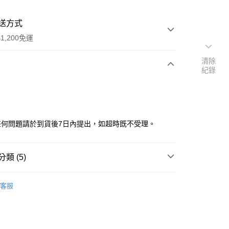
送方式
1,200免運
清除
紀錄
次付款
任何問題請於到貨後7日內提出，如超時既不受理。
類 (5)
品
▼POKEMON寶可夢
y
客服
別
服飾配件
品專區
服飾配件
分期
色
看更多
其他_查看更多角色