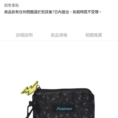
Apple Pay
銷售重點
街口支付
商品如有任何問題請於到貨後7日內提出，如超時既不受理。
悠遊付
Google Pay
詳細說明
商品規格
相關推薦
全盈+PAY
大哥付你分期
相關說明
【大哥付你分期使用說明】
AFTEE先享後付
1.本服務由台灣大哥大提供，台灣大哥大用戶可立即使用無須另外申請。
2.付款方式選擇「大哥付你分期」，訂單成立後會自動跳轉到大哥付的交易
相關說明
流程，驗證手機門號後，選擇欲分期的期數、繳款截止日，確認付款後即完
【關於「AFTEE先享後付」】
成交易。
ATM付款
AFTEE先享後付是「在收到商品之後才付款」的支付方式。 讓您購物簡單
3.實際核准額度、可分期數及費用金額請依後續交易確認頁面所載為準。
便利好安心！
4.訂單成立30分鐘內，如未前往確認交易或遇審核未通過，訂單將自動取
１．簡單：不需註冊會員、不需綁卡、不需儲值。
運送方式
消。如遇「轉專審核」未通過狀況，表示未達大哥付你分期系統評分，恕無
２．便利：只要手機號碼，簡訊認證，即可結帳。
法說明評估內容。
３．安心：先確認商品／服務後，再付款。
付款後全家取貨
【繳款方式說明】
1.分期款項不併入電信帳單，「大哥付你分期」於每月結算日後寄送繳費提
每筆NT$100，滿NT$1,200(含以上)免運費
【「AFTEE先享後付」結帳流程】
醒簡訊。
１．於結帳方式選擇「AFTEE先享後付」後，將跳轉至「AFTEE先享後付」