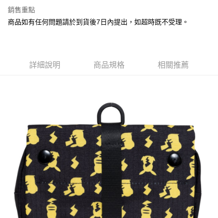
Apple Pay
銷售重點
街口支付
商品如有任何問題請於到貨後7日內提出，如超時既不受理。
悠遊付
Google Pay
詳細說明
商品規格
相關推薦
全盈+PAY
大哥付你分期
相關說明
【大哥付你分期使用說明】
AFTEE先享後付
1.本服務由台灣大哥大提供，台灣大哥大用戶可立即使用無須另外申請。
2.付款方式選擇「大哥付你分期」，訂單成立後會自動跳轉到大哥付的交易
相關說明
流程，驗證手機門號後，選擇欲分期的期數、繳款截止日，確認付款後即完
【關於「AFTEE先享後付」】
成交易。
ATM付款
AFTEE先享後付是「在收到商品之後才付款」的支付方式。 讓您購物簡單
3.實際核准額度、可分期數及費用金額請依後續交易確認頁面所載為準。
便利好安心！
4.訂單成立30分鐘內，如未前往確認交易或遇審核未通過，訂單將自動取
１．簡單：不需註冊會員、不需綁卡、不需儲值。
運送方式
消。如遇「轉專審核」未通過狀況，表示未達大哥付你分期系統評分，恕無
２．便利：只要手機號碼，簡訊認證，即可結帳。
法說明評估內容。
３．安心：先確認商品／服務後，再付款。
宅配
【繳款方式說明】
1.分期款項不併入電信帳單，「大哥付你分期」於每月結算日後寄送繳費提
每筆NT$120，滿NT$1,200(含以上)免運費
【「AFTEE先享後付」結帳流程】
醒簡訊。
１．於結帳方式選擇「AFTEE先享後付」後，將跳轉至「AFTEE先享後付」