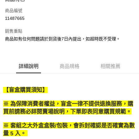
信用卡一次付款
商品編號
LINE Pay
11487665
Apple Pay
銷售重點
街口支付
商品如有任何問題請於到貨後7日內提出，如超時既不受理。
悠遊付
Google Pay
詳細說明
商品規格
相關推薦
全盈+PAY
大哥付你分期
【盲盒購買須知】
相關說明
【大哥付你分期使用說明】
AFTEE先享後付
※ 為保障消費者權益，盲盒一律不提供退換服務，購
1.本服務由台灣大哥大提供，台灣大哥大用戶可立即使用無須另外申請。
2.付款方式選擇「大哥付你分期」，訂單成立後會自動跳轉到大哥付的交易
相關說明
買前請務必詳閱賣場說明，下單即表同意購買規範。
流程，驗證手機門號後，選擇欲分期的期數、繳款截止日，確認付款後即完
【關於「AFTEE先享後付」】
成交易。
ATM付款
AFTEE先享後付是「在收到商品之後才付款」的支付方式。 讓您購物簡單
※ 套組之大外盒盒裝/包裝，會拆封確認是否確實為數
3.實際核准額度、可分期數及費用金額請依後續交易確認頁面所載為準。
便利好安心！
4.訂單成立30分鐘內，如未前往確認交易或遇審核未通過，訂單將自動取
量 5 入。
１．簡單：不需註冊會員、不需綁卡、不需儲值。
運送方式
消。如遇「轉專審核」未通過狀況，表示未達大哥付你分期系統評分，恕無