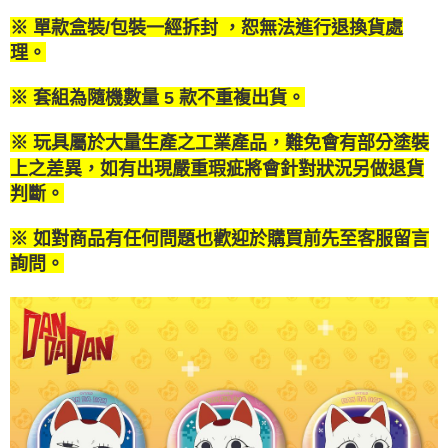
２．便利：只要手機號碼，簡訊認證，即可結帳。
法說明評估內容。
３．安心：先確認商品／服務後，再付款。
※ 單款盒裝/包裝一經拆封 ，恕無法進行退換貨處
付款後全家取貨
【繳款方式說明】
1.分期款項不併入電信帳單，「大哥付你分期」於每月結算日後寄送繳費提
理。
每筆NT$100，滿NT$1,200(含以上)免運費
【「AFTEE先享後付」結帳流程】
醒簡訊。
１．於結帳方式選擇「AFTEE先享後付」後，將跳轉至「AFTEE先享後付」
2.透過簡訊連結打開帳單後，可選擇「超商條碼／台灣大直營門市／銀行轉
付款後萊爾富取貨
結帳頁面，進行簡訊認證並確認金額後，即可完成結帳。
※ 套組為隨機數量 5 款不重複出貨。
帳／街口支付／iPASS MONEY」等通路繳費。
２．訂單成立數日內，您將收到繳費通知簡訊。
每筆NT$100，滿NT$1,200(含以上)免運費
３．收到繳費通知簡訊後14天內，點擊此簡訊中的連結，可透過四大超商／
【注意事項】
※ 玩具屬於大量生產之工業產品，難免會有部分塗裝
ATM／網路銀行／等多元方式進行付款，方視為交易完成。
付款後7-11取貨
1.本服務係由「台灣大哥大股份有限公司」（以下簡稱本公司）所提供，讓
※ 請注意：結帳手續完成當下不需立刻繳費，但若您需要取消訂單，請聯絡
上之差異，如有出現嚴重瑕疵將會針對狀況另做退貨
用戶於交易時，得透過本服務購買商品或服務，並由商店將買賣／分期付款
每筆NT$100，滿NT$1,200(含以上)免運費
購買商品的店家。未經商家同意取消之訂單仍視為有效，需透過AFTEE先享
買賣價金債權讓與本公司後，依約使用本公司帳單繳交帳款。
判斷。
後付繳納相關費用。
2.基於同意付款使用「大哥付你分期」之契約關係目的，商店將以您的個人
宅配
※ 交易是否成功請以「AFTEE先享後付 」之結帳頁面顯示為準，若有關於
資料（包含姓名、電話或地址）提供予台灣大哥大進項蒐集、處理及利用，
是否繳費成功／繳費後需取消欲退款等相關疑問，請聯繫「AFTEE先享後付
※ 如對商品有任何問題也歡迎於購買前先至客服留言
每筆NT$120，滿NT$1,200(含以上)免運費
由本公司與您本人進行分期帳單所需資料之確認、核對及更正。
客戶支援中心」
https://netprotections.freshdesk.com/support/home
詢問。
3.完整用戶服務條款，請詳閱以下連結：
https://oppay.tw/userRule
宅配-離島
【注意事項】
１．透過由恩沛科技股份有限公司提供之「AFTEE先享後付」服務完成之交
每筆NT$300
易，需依本服務之必要範圍內提供個人資料，並將交易相關給付款項請求債
權轉讓予恩沛科技股份有限公司。
２．關於個人資料處理事宜，請瀏覽以下網址：
https://aftee.tw/terms/#terms3
３．未成年的使用者請事先徵得法定代理人或監護人之同意方可使用
「AFTEE先享後付」，若未經同意申辦者引起之損失，本公司不負相關責
任。