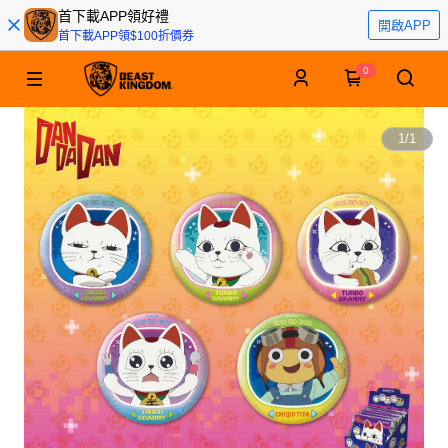
首下載APP領好禮
開啟APP
首下載APP領$100折價券
0
1
/
1