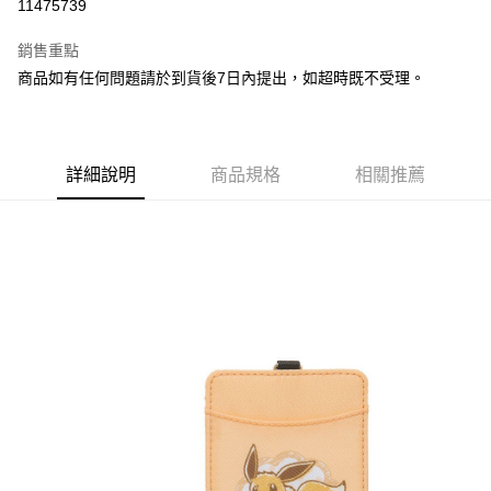
11475739
Apple Pay
銷售重點
街口支付
商品如有任何問題請於到貨後7日內提出，如超時既不受理。
悠遊付
Google Pay
詳細說明
商品規格
相關推薦
全盈+PAY
大哥付你分期
相關說明
【大哥付你分期使用說明】
AFTEE先享後付
1.本服務由台灣大哥大提供，台灣大哥大用戶可立即使用無須另外申請。
2.付款方式選擇「大哥付你分期」，訂單成立後會自動跳轉到大哥付的交易
相關說明
流程，驗證手機門號後，選擇欲分期的期數、繳款截止日，確認付款後即完
【關於「AFTEE先享後付」】
成交易。
ATM付款
AFTEE先享後付是「在收到商品之後才付款」的支付方式。 讓您購物簡單
3.實際核准額度、可分期數及費用金額請依後續交易確認頁面所載為準。
便利好安心！
4.訂單成立30分鐘內，如未前往確認交易或遇審核未通過，訂單將自動取
１．簡單：不需註冊會員、不需綁卡、不需儲值。
運送方式
消。如遇「轉專審核」未通過狀況，表示未達大哥付你分期系統評分，恕無
２．便利：只要手機號碼，簡訊認證，即可結帳。
法說明評估內容。
３．安心：先確認商品／服務後，再付款。
付款後全家取貨
【繳款方式說明】
1.分期款項不併入電信帳單，「大哥付你分期」於每月結算日後寄送繳費提
每筆NT$100，滿NT$1,200(含以上)免運費