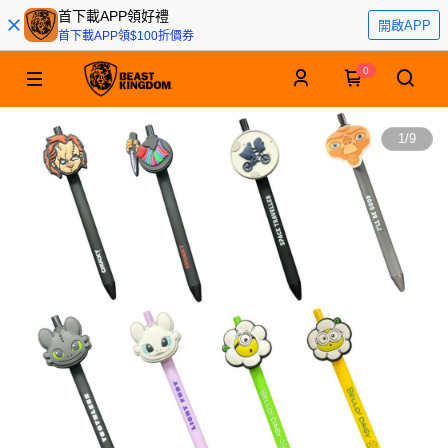
首下載APP領好禮
開啟APP
首下載APP領$100折價券
0
1
/
9