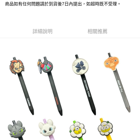
街口支付
商品如有任何問題請於到貨後7日內提出，如超時既不受理。
悠遊付
Google Pay
詳細說明
相關推薦
全盈+PAY
大哥付你分期
相關說明
【大哥付你分期使用說明】
AFTEE先享後付
1.本服務由台灣大哥大提供，台灣大哥大用戶可立即使用無須另外申請。
2.付款方式選擇「大哥付你分期」，訂單成立後會自動跳轉到大哥付的交易
相關說明
流程，驗證手機門號後，選擇欲分期的期數、繳款截止日，確認付款後即完
【關於「AFTEE先享後付」】
成交易。
ATM付款
AFTEE先享後付是「在收到商品之後才付款」的支付方式。 讓您購物簡單
3.實際核准額度、可分期數及費用金額請依後續交易確認頁面所載為準。
便利好安心！
4.訂單成立30分鐘內，如未前往確認交易或遇審核未通過，訂單將自動取
１．簡單：不需註冊會員、不需綁卡、不需儲值。
運送方式
消。如遇「轉專審核」未通過狀況，表示未達大哥付你分期系統評分，恕無
２．便利：只要手機號碼，簡訊認證，即可結帳。
法說明評估內容。
３．安心：先確認商品／服務後，再付款。
付款後全家取貨
【繳款方式說明】
1.分期款項不併入電信帳單，「大哥付你分期」於每月結算日後寄送繳費提
每筆NT$100，滿NT$1,200(含以上)免運費
【「AFTEE先享後付」結帳流程】
醒簡訊。
１．於結帳方式選擇「AFTEE先享後付」後，將跳轉至「AFTEE先享後付」
2.透過簡訊連結打開帳單後，可選擇「超商條碼／台灣大直營門市／銀行轉
付款後萊爾富取貨
結帳頁面，進行簡訊認證並確認金額後，即可完成結帳。
帳／街口支付／iPASS MONEY」等通路繳費。
２．訂單成立數日內，您將收到繳費通知簡訊。