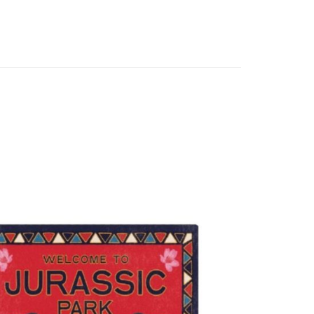
別
趣味禮品
分期
艦店
【BEAST KINGDOM野獸國】
📢【現貨】快速
你分期使用說明】
享後付
由台灣大哥大提供，台灣大哥大用戶可立即使用無須另外申請。
牌
熱門品牌
BEAST KINGDOM 野獸國
式選擇「大哥付你分期」，訂單成立後會自動跳轉到大哥付的交易
證手機門號後，選擇欲分期的期數、繳款截止日，確認付款後即
FTEE先享後付」】
色
侏儸紀
侏儸紀_查看更多角色
。
先享後付是「在收到商品之後才付款」的支付方式。 讓您購物簡單
准額度、可分期數及費用金額請依後續交易確認頁面所載為準。
心！
品專區
文具禮品
立30分鐘內，如未前往確認交易或遇審核未通過，訂單將自動取
：不需註冊會員、不需綁卡、不需儲值。
「轉專審核」未通過狀況，表示未達大哥付你分期系統評分，恕
：只要手機號碼，簡訊認證，即可結帳。
品
資料夾、色紙、貼紙
評估內容。
：先確認商品／服務後，再付款。
式說明】
家取貨
項不併入電信帳單，「大哥付你分期」於每月結算日後寄送繳費提
EE先享後付」結帳流程】
00，滿NT$1,200(含以上)免運費
方式選擇「AFTEE先享後付」後，將跳轉至「AFTEE先享後
訊連結打開帳單後，可選擇「超商條碼／台灣大直營門市／銀行轉
頁面，進行簡訊認證並確認金額後，即可完成結帳。
付／iPASS MONEY」等通路繳費。
爾富取貨
成立數日內，您將收到繳費通知簡訊。
費通知簡訊後14天內，點擊此簡訊中的連結，可透過四大超商
00，滿NT$1,200(含以上)免運費
項】
網路銀行／等多元方式進行付款，方視為交易完成。
係由「台灣大哥大股份有限公司」（以下簡稱本公司）所提供，讓
：結帳手續完成當下不需立刻繳費，但若您需要取消訂單，請聯
1取貨
易時，得透過本服務購買商品或服務，並由商店將買賣／分期付
的店家。未經商家同意取消之訂單仍視為有效，需透過AFTEE
金債權讓與本公司後，依約使用本公司帳單繳交帳款。
繳納相關費用。
00，滿NT$1,200(含以上)免運費
意付款使用「大哥付你分期」之契約關係目的，商店將以您的個人
否成功請以「AFTEE先享後付 」之結帳頁面顯示為準，若有關於
含姓名、電話或地址）提供予台灣大哥大進項蒐集、處理及利
功／繳費後需取消欲退款等相關疑問，請聯繫「AFTEE先享後
公司與您本人進行分期帳單所需資料之確認、核對及更正。
援中心」
https://netprotections.freshdesk.com/support/home