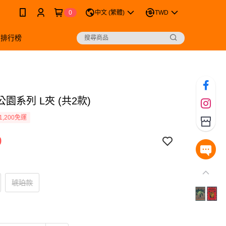
0
中文 (繁體)
TWD
銷排行榜
園系列 L夾 (共2款)
1,200免運
9
琥珀款