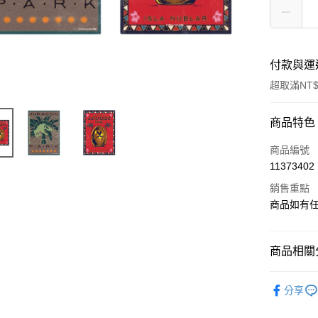
付款與運
超取滿NT$
付款方式
商品特色
信用卡一
商品編號
11373402
LINE Pay
銷售重點
Apple Pay
商品如有
街口支付
商品相關分
悠遊付
依影視作
Google Pa
分享
依收藏品
全盈+PAY