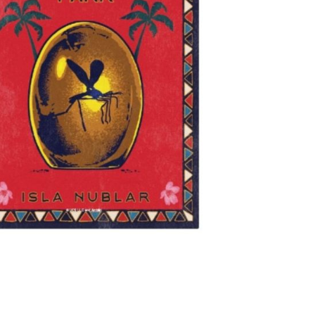
20，滿NT$1,200(含以上)免運費
戶服務條款，請詳閱以下連結：
https://oppay.tw/userRule
項】
恩沛科技股份有限公司提供之「AFTEE先享後付」服務完成之
依本服務之必要範圍內提供個人資料，並將交易相關給付款項請
00
讓予恩沛科技股份有限公司。
個人資料處理事宜，請瀏覽以下網址：
ee.tw/terms/#terms3
年的使用者請事先徵得法定代理人或監護人之同意方可使用
E先享後付」，若未經同意申辦者引起之損失，本公司不負相關責
AFTEE先享後付」時，將依據個別帳號之用戶狀況，依本公司
核予不同之上限額度；若仍有額度不足之情形，本公司將視審查
用戶進行身份認證。
一人註冊多個帳號或使用他人資訊註冊。若發現惡意使用之情
科技股份有限公司將有權停止該用戶之使用額度並採取法律行