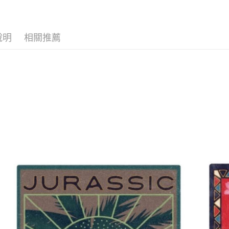
依產品類
大哥付你
相關說明
🛍️品牌旗
【大哥付
到手
說明
相關推薦
AFTEE先
1.本服務
依收藏品
2.付款方
相關說明
流程，驗
【關於「A
依作品角
ATM付款
完成交易
AFTEE
3.實際核
便利好安
🔥現貨新
4.訂單成
１．簡單
消。如遇
２．便利
依趣味禮
運送方式
無法說明
３．安心
【繳款方
付款後全
1.分期款
【「AFT
醒簡訊。
每筆NT$1
１．於結帳
2.透過簡
付」結帳
帳／街口支
付款後萊
２．訂單
３．收到繳
每筆NT$1
【注意事
／ATM／
1.本服務
※ 請注意
付款後7-1
用戶於交
絡購買商品
款買賣價
先享後付
每筆NT$1
2.基於同
※ 交易是
資料（包
是否繳費成
宅配
用，由本
付客戶支