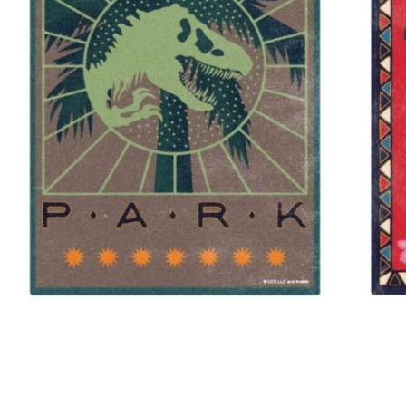
每筆NT$1
3.完整用
【注意事
宅配-離島
１．透過由
交易，需
每筆NT$3
求債權轉
２．關於
https://aft
３．未成
「AFTE
任。
４．使用「
即時審查
結果請求
５．嚴禁
形，恩沛
動。