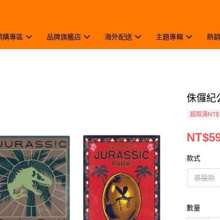
預購專區
品牌旗艦店
海外配送
主題專輯
熱
侏儸紀公
超取滿NT$
NT$5
款式
暴龍款
數量