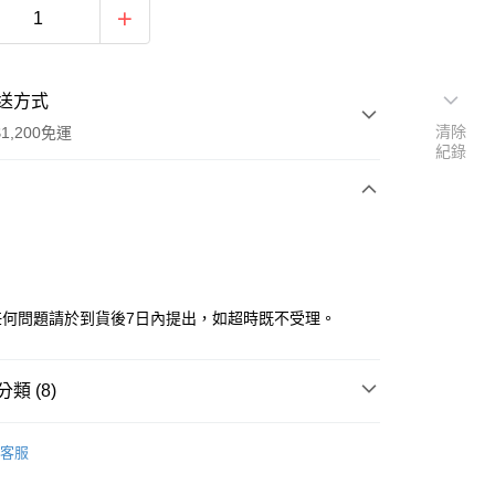
送方式
清除
1,200免運
紀錄
次付款
任何問題請於到貨後7日內提出，如超時既不受理。
類 (8)
品
▼侏羅紀世界
y
客服
牌
品牌全覽
BEAST KINGDOM 野獸國