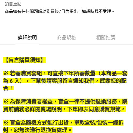
銷售重點
街口支付
商品如有任何問題請於到貨後7日內提出，如超時既不受理。
悠遊付
Google Pay
詳細說明
商品規格
相關推薦
全盈+PAY
大哥付你分期
【盲盒購買須知】
相關說明
【大哥付你分期使用說明】
AFTEE先享後付
※ 若需購買套組，可直接下單所需數量（本商品一套
1.本服務由台灣大哥大提供，台灣大哥大用戶可立即使用無須另外申請。
2.付款方式選擇「大哥付你分期」，訂單成立後會自動跳轉到大哥付的交易
相關說明
為 6 入），下單後請客服留言通知我們，感謝您的配
流程，驗證手機門號後，選擇欲分期的期數、繳款截止日，確認付款後即完
【關於「AFTEE先享後付」】
合！
成交易。
ATM付款
AFTEE先享後付是「在收到商品之後才付款」的支付方式。 讓您購物簡單
3.實際核准額度、可分期數及費用金額請依後續交易確認頁面所載為準。
便利好安心！
4.訂單成立30分鐘內，如未前往確認交易或遇審核未通過，訂單將自動取
※ 為保障消費者權益，盲盒一律不提供退換服務，購
１．簡單：不需註冊會員、不需綁卡、不需儲值。
運送方式
消。如遇「轉專審核」未通過狀況，表示未達大哥付你分期系統評分，恕無
２．便利：只要手機號碼，簡訊認證，即可結帳。
買前請務必詳閱賣場說明，下單即表同意購買規範。
法說明評估內容。
３．安心：先確認商品／服務後，再付款。
付款後全家取貨
【繳款方式說明】
1.分期款項不併入電信帳單，「大哥付你分期」於每月結算日後寄送繳費提
※ 盲盒為隨機方式進行出貨，單款盒裝/包裝一經拆
每筆NT$100，滿NT$1,200(含以上)免運費
【「AFTEE先享後付」結帳流程】
醒簡訊。
１．於結帳方式選擇「AFTEE先享後付」後，將跳轉至「AFTEE先享後付」
封，恕無法進行退換貨處理。
2.透過簡訊連結打開帳單後，可選擇「超商條碼／台灣大直營門市／銀行轉