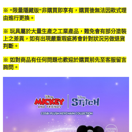
付款後萊爾富取貨
結帳頁面，進行簡訊認證並確認金額後，即可完成結帳。
帳／街口支付／iPASS MONEY」等通路繳費。
２．訂單成立數日內，您將收到繳費通知簡訊。
每筆NT$100，滿NT$1,200(含以上)免運費
※ “限量隱藏版”非購買即享有，購買後無法因款式理
３．收到繳費通知簡訊後14天內，點擊此簡訊中的連結，可透過四大超商／
【注意事項】
ATM／網路銀行／等多元方式進行付款，方視為交易完成。
由進行更換。
付款後7-11取貨
1.本服務係由「台灣大哥大股份有限公司」（以下簡稱本公司）所提供，讓
※ 請注意：結帳手續完成當下不需立刻繳費，但若您需要取消訂單，請聯絡
用戶於交易時，得透過本服務購買商品或服務，並由商店將買賣／分期付款
每筆NT$100，滿NT$1,200(含以上)免運費
購買商品的店家。未經商家同意取消之訂單仍視為有效，需透過AFTEE先享
買賣價金債權讓與本公司後，依約使用本公司帳單繳交帳款。
※ 玩具屬於大量生產之工業產品，難免會有部分塗裝
後付繳納相關費用。
2.基於同意付款使用「大哥付你分期」之契約關係目的，商店將以您的個人
上之差異，如有出現嚴重瑕疵將會針對狀況另做退貨
宅配
※ 交易是否成功請以「AFTEE先享後付 」之結帳頁面顯示為準，若有關於
資料（包含姓名、電話或地址）提供予台灣大哥大進項蒐集、處理及利用，
是否繳費成功／繳費後需取消欲退款等相關疑問，請聯繫「AFTEE先享後付
判斷。
每筆NT$120，滿NT$1,200(含以上)免運費
由本公司與您本人進行分期帳單所需資料之確認、核對及更正。
客戶支援中心」
https://netprotections.freshdesk.com/support/home
3.完整用戶服務條款，請詳閱以下連結：
https://oppay.tw/userRule
宅配-離島
※ 如對商品有任何問題也歡迎於購買前先至客服留言
【注意事項】
１．透過由恩沛科技股份有限公司提供之「AFTEE先享後付」服務完成之交
每筆NT$300
詢問。
易，需依本服務之必要範圍內提供個人資料，並將交易相關給付款項請求債
權轉讓予恩沛科技股份有限公司。
２．關於個人資料處理事宜，請瀏覽以下網址：
https://aftee.tw/terms/#terms3
３．未成年的使用者請事先徵得法定代理人或監護人之同意方可使用
「AFTEE先享後付」，若未經同意申辦者引起之損失，本公司不負相關責
任。
４．使用「AFTEE先享後付」時，將依據個別帳號之用戶狀況，依本公司即
時審查核予不同之上限額度；若仍有額度不足之情形，本公司將視審查結果
請求用戶進行身份認證。
５．嚴禁一人註冊多個帳號或使用他人資訊註冊。若發現惡意使用之情形，
恩沛科技股份有限公司將有權停止該用戶之使用額度並採取法律行動。