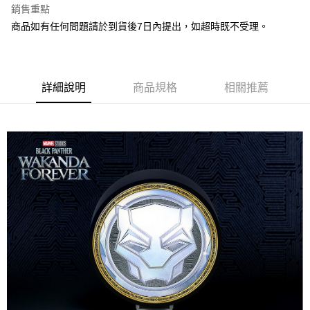
銷售重點
街口支付
商品如有任何問題請於到貨後7日內提出，如超時既不受理。
悠遊付
Google Pay
詳細說明
商品規格
相關推薦
全盈+PAY
大哥付你分期
相關說明
【大哥付你分期使用說明】
AFTEE先享後付
1.本服務由台灣大哥大提供，台灣大哥大用戶可立即使用無須另外申請。
2.付款方式選擇「大哥付你分期」，訂單成立後會自動跳轉到大哥付的交易
相關說明
流程，驗證手機門號後，選擇欲分期的期數、繳款截止日，確認付款後即完
【關於「AFTEE先享後付」】
成交易。
ATM付款
AFTEE先享後付是「在收到商品之後才付款」的支付方式。 讓您購物簡單
3.實際核准額度、可分期數及費用金額請依後續交易確認頁面所載為準。
便利好安心！
4.訂單成立30分鐘內，如未前往確認交易或遇審核未通過，訂單將自動取
１．簡單：不需註冊會員、不需綁卡、不需儲值。
運送方式
消。如遇「轉專審核」未通過狀況，表示未達大哥付你分期系統評分，恕無
２．便利：只要手機號碼，簡訊認證，即可結帳。
法說明評估內容。
３．安心：先確認商品／服務後，再付款。
宅配
【繳款方式說明】
1.分期款項不併入電信帳單，「大哥付你分期」於每月結算日後寄送繳費提
每筆NT$120，滿NT$1,200(含以上)免運費
【「AFTEE先享後付」結帳流程】
醒簡訊。
１．於結帳方式選擇「AFTEE先享後付」後，將跳轉至「AFTEE先享後付」
2.透過簡訊連結打開帳單後，可選擇「超商條碼／台灣大直營門市／銀行轉