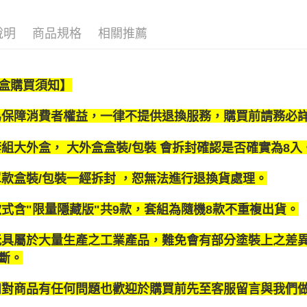
相關說明
🎁盒抽公
【大哥付
說明
商品規格
相關推薦
🛍️品牌旗
AFTEE先
1.本服務
2.付款方
相關說明
🔥現貨新
流程，驗
【關於「A
ATM付款
完成交易
AFTEE
依收藏品
盒購買須知】
3.實際核
便利好安
4.訂單成
依作品角
１．簡單
消。如遇
２．便利
為保障消費者權益，一律不提供退換服務，購買前請務必
運送方式
無法說明
依作品角
３．安心
【繳款方
宅配
套組大外盒， 大外盒盒裝/包裝 會拆封確認是否確實為8入
依產品類
1.分期款
【「AFT
醒簡訊。
每筆NT$1
１．於結帳
2.透過簡
付」結帳
單款盒裝/包裝一經拆封 ，恕無法進行退換貨處理。
帳／街口支
宅配-離島
２．訂單
３．收到繳
每筆NT$3
款式含"限量隱藏版"共9款，套組為隨機8款不重複出貨。
【注意事
／ATM／
1.本服務
※ 請注意
用戶於交
絡購買商品
玩具屬於大量生產之工業產品，難免會有部分塗裝上之差
款買賣價
先享後付
斷。
2.基於同
※ 交易是
資料（包
是否繳費成
用，由本
如對商品有任何問題也歡迎於購買前先至客服留言與我們
付客戶支
3.完整用