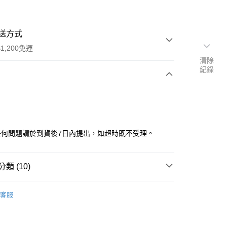
送方式
1,200免運
清除
紀錄
次付款
任何問題請於到貨後7日內提出，如超時既不受理。
類 (10)
品
▼迪士尼、皮克斯
y
客服
牌
品牌全覽
HOT TOYS
艦店
【HOT TOYS】
📢【現貨】快速到手
分期