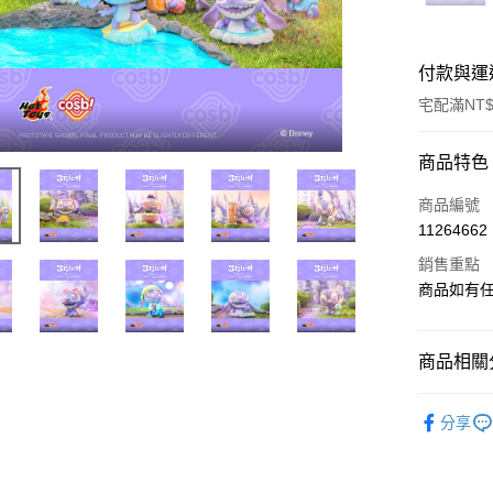
付款與運
宅配滿NT$
付款方式
商品特色
信用卡一
商品編號
11264662
LINE Pay
銷售重點
Apple Pay
商品如有
街口支付
商品相關分
悠遊付
依影視作
Google Pa
分享
依收藏品
全盈+PAY
🛍️品牌旗
大哥付你