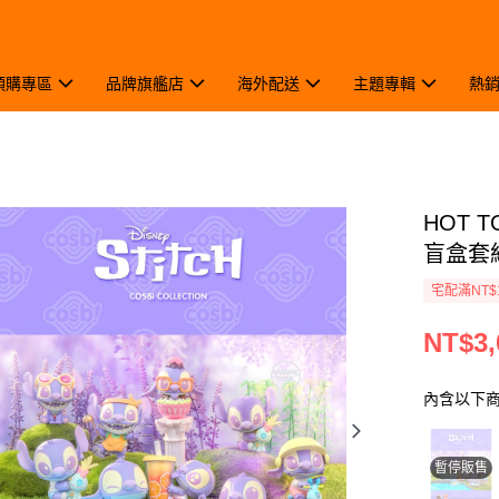
預購專區
品牌旗艦店
海外配送
主題專輯
熱
HOT 
盲盒套組
宅配滿NT$
NT$3,
內含以下
暫停販售