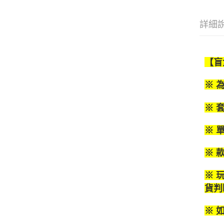
詳細
【盲
※ 
※ 
※ 
※ 
※ 
貨判
※ 