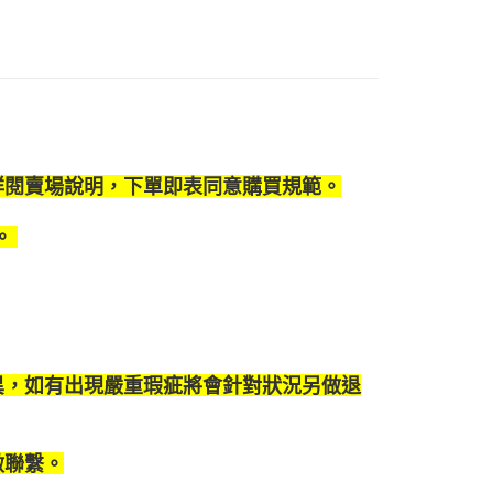
仔、套組專區
你分期使用說明】
艦店
【HOT TOYS】
CBX Q版盲盒公仔
享後付
由台灣大哥大提供，台灣大哥大用戶可立即使用無須另外申請。
式選擇「大哥付你分期」，訂單成立後會自動跳轉到大哥付的交易
品專區
收藏品
證手機門號後，選擇欲分期的期數、繳款截止日，確認付款後即
FTEE先享後付」】
。
先享後付是「在收到商品之後才付款」的支付方式。 讓您購物簡單
牌
熱門品牌
HOT TOYS
准額度、可分期數及費用金額請依後續交易確認頁面所載為準。
心！
立30分鐘內，如未前往確認交易或遇審核未通過，訂單將自動取
色
：不需註冊會員、不需綁卡、不需儲值。
熱門角色
史迪奇
「轉專審核」未通過狀況，表示未達大哥付你分期系統評分，恕
：只要手機號碼，簡訊認證，即可結帳。
詳閱賣場說明，下單即表同意購買規範。
評估內容。
色
迪士尼
史迪奇
：先確認商品／服務後，再付款。
式說明】
。
別
收藏品
Q版公仔、盲盒公仔
項不併入電信帳單，「大哥付你分期」於每月結算日後寄送繳費提
EE先享後付」結帳流程】
20，滿NT$1,200(含以上)免運費
方式選擇「AFTEE先享後付」後，將跳轉至「AFTEE先享後
訊連結打開帳單後，可選擇「超商條碼／台灣大直營門市／銀行轉
頁面，進行簡訊認證並確認金額後，即可完成結帳。
付／iPASS MONEY」等通路繳費。
成立數日內，您將收到繳費通知簡訊。
費通知簡訊後14天內，點擊此簡訊中的連結，可透過四大超商
00
項】
網路銀行／等多元方式進行付款，方視為交易完成。
係由「台灣大哥大股份有限公司」（以下簡稱本公司）所提供，讓
：結帳手續完成當下不需立刻繳費，但若您需要取消訂單，請聯
易時，得透過本服務購買商品或服務，並由商店將買賣／分期付
的店家。未經商家同意取消之訂單仍視為有效，需透過AFTEE
異，如有出現嚴重瑕疵將會針對狀況另做退
金債權讓與本公司後，依約使用本公司帳單繳交帳款。
繳納相關費用。
意付款使用「大哥付你分期」之契約關係目的，商店將以您的個人
否成功請以「AFTEE先享後付 」之結帳頁面顯示為準，若有關於
含姓名、電話或地址）提供予台灣大哥大進項蒐集、處理及利
功／繳費後需取消欲退款等相關疑問，請聯繫「AFTEE先享後
公司與您本人進行分期帳單所需資料之確認、核對及更正。
做聯繫。
援中心」
https://netprotections.freshdesk.com/support/home
戶服務條款，請詳閱以下連結：
https://oppay.tw/userRule