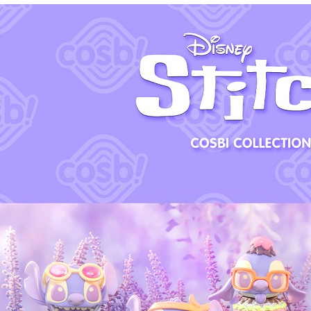
【注意事
１．透過由
交易，需
求債權轉
２．關於
https://aft
３．未成
「AFTE
任。
４．使用「
即時審查
結果請求
５．嚴禁
形，恩沛
動。