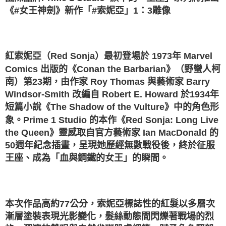
《#女王神劍》新作「#索妮亞」1：3雕像
紅索妮亞（Red Sonja）最初登場於 1973年 Marvel
Comics 出版的《Conan the Barbarian》（野蠻人柯
南）第23期，由作家 Roy Thomas 與藝術家 Barry
Windsor-Smith 改編自 Robert E. Howard 於1934年
短篇小說《The Shadow of the Vulture》中的角色形
象。Prime 1 Studio 的本作《Red Sonja: Long Live
the Queen》靈感取自官方藝術家 Ian MacDonald 的
50週年紀念插畫，呈現她歷經無數戰役後，終於征服
王座、成為「血與鋼鐵的女王」的瞬間。
本次作品高約77公分，索妮亞標誌性的紅髮以多層次
漸層塗裝表現光影變化，髮絲動態間閃爍著戰場的烈