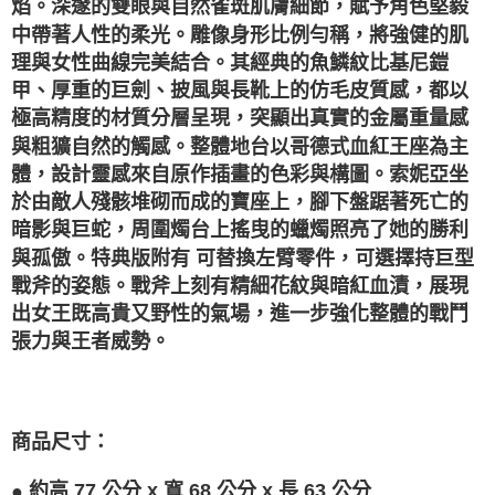
焰。深邃的雙眼與自然雀斑肌膚細節，賦予角色堅毅
中帶著人性的柔光。雕像身形比例勻稱，將強健的肌
理與女性曲線完美結合。其經典的魚鱗紋比基尼鎧
甲、厚重的巨劍、披風與長靴上的仿毛皮質感，都以
極高精度的材質分層呈現，突顯出真實的金屬重量感
與粗獷自然的觸感。整體地台以哥德式血紅王座為主
體，設計靈感來自原作插畫的色彩與構圖。索妮亞坐
於由敵人殘骸堆砌而成的寶座上，腳下盤踞著死亡的
暗影與巨蛇，周圍燭台上搖曳的蠟燭照亮了她的勝利
與孤傲。特典版附有 可替換左臂零件，可選擇持巨型
戰斧的姿態。戰斧上刻有精細花紋與暗紅血漬，展現
出女王既高貴又野性的氣場，進一步強化整體的戰鬥
張力與王者威勢。
商品尺寸
：
●
約高 77 公分 x 寬 68 公分 x 長 63 公分