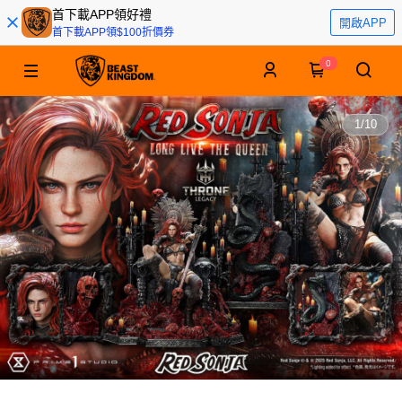
首下載APP領好禮
開啟APP
首下載APP領$100折價券
0
1
/
10