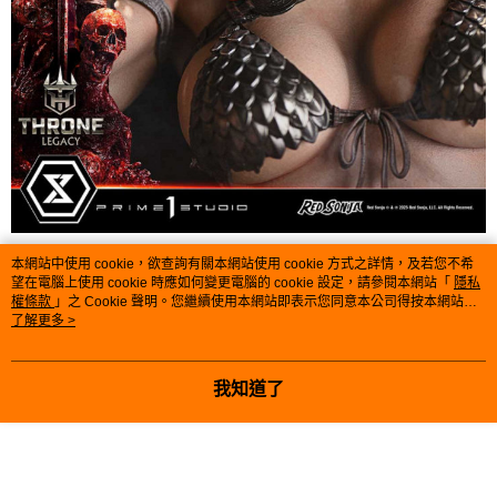
本網站中使用 cookie，欲查詢有關本網站使用 cookie 方式之詳情，及若您不希
望在電腦上使用 cookie 時應如何變更電腦的 cookie 設定，請參閱本網站「
隱私
權條款
」之 Cookie 聲明。您繼續使用本網站即表示您同意本公司得按本網站使
用條款之 Cookie 聲明使用 cookie。
了解更多 >
我知道了