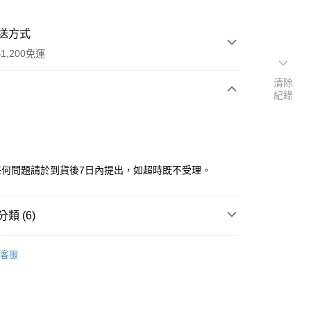
送方式
1,200免運
清除
紀錄
次付款
任何問題請於到貨後7日內提出，如超時既不受理。
類 (6)
品
▼假面騎士
y
客服
品專區
收藏品
品專區
🔥本月新到貨
分期