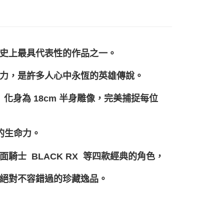
色
看更多
假面騎士
你分期使用說明】
色
熱門角色
假面騎士
享後付
由台灣大哥大提供，台灣大哥大用戶可立即使用無須另外申請。
式選擇「大哥付你分期」，訂單成立後會自動跳轉到大哥付的交易
別
收藏品
珍藏雕像、塑像
證手機門號後，選擇欲分期的期數、繳款截止日，確認付款後即
FTEE先享後付」】
。
先享後付是「在收到商品之後才付款」的支付方式。 讓您購物簡單
史上最具代表性的作品之一。
准額度、可分期數及費用金額請依後續交易確認頁面所載為準。
心！
立30分鐘內，如未前往確認交易或遇審核未通過，訂單將自動取
：不需註冊會員、不需綁卡、不需儲值。
「轉專審核」未通過狀況，表示未達大哥付你分期系統評分，恕
力，是許多人心中永恆的英雄傳說。
：只要手機號碼，簡訊認證，即可結帳。
評估內容。
：先確認商品／服務後，再付款。
式說明】
士》化身為 18cm 半身雕像，完美捕捉每位
項不併入電信帳單，「大哥付你分期」於每月結算日後寄送繳費提
EE先享後付」結帳流程】
20，滿NT$1,200(含以上)免運費
方式選擇「AFTEE先享後付」後，將跳轉至「AFTEE先享後
訊連結打開帳單後，可選擇「超商條碼／台灣大直營門市／銀行轉
頁面，進行簡訊認證並確認金額後，即可完成結帳。
付／iPASS MONEY」等通路繳費。
成立數日內，您將收到繳費通知簡訊。
的生命力。
費通知簡訊後14天內，點擊此簡訊中的連結，可透過四大超商
00
項】
網路銀行／等多元方式進行付款，方視為交易完成。
係由「台灣大哥大股份有限公司」（以下簡稱本公司）所提供，讓
騎士 BLACK RX 等四款經典的角色，
：結帳手續完成當下不需立刻繳費，但若您需要取消訂單，請聯
易時，得透過本服務購買商品或服務，並由商店將買賣／分期付
的店家。未經商家同意取消之訂單仍視為有效，需透過AFTEE
金債權讓與本公司後，依約使用本公司帳單繳交帳款。
繳納相關費用。
絕對不容錯過的珍藏逸品。
意付款使用「大哥付你分期」之契約關係目的，商店將以您的個人
否成功請以「AFTEE先享後付 」之結帳頁面顯示為準，若有關於
含姓名、電話或地址）提供予台灣大哥大進項蒐集、處理及利
功／繳費後需取消欲退款等相關疑問，請聯繫「AFTEE先享後
公司與您本人進行分期帳單所需資料之確認、核對及更正。
援中心」
https://netprotections.freshdesk.com/support/home
戶服務條款，請詳閱以下連結：
https://oppay.tw/userRule
項】