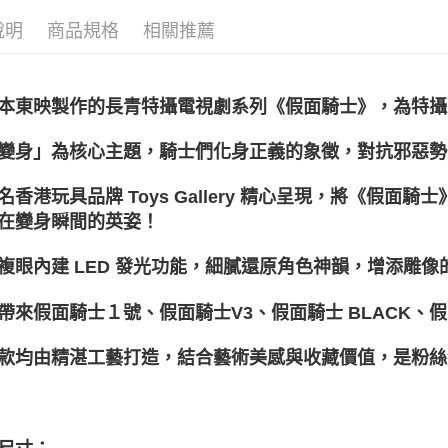
依作品角
【大哥付
說明
商品規格
相關推薦
依作品角
AFTEE先
1.本服務
2.付款方
相關說明
依產品類
流程，驗
【關於「A
ATM付款
完成交易
AFTEE
本東映製作的長青特攝電視劇系列《假面騎士》，為特攝
3.實際核
便利好安
4.訂單成
１．簡單
消。如遇
變身」為核心主題，騎士們化身正義的象徵，對抗邪惡勢
２．便利
運送方式
無法說明
３．安心
【繳款方
宅配
名香港玩具品牌 Toys Gallery 精心呈現，將《假面騎
1.分期款
【「AFT
醒簡訊。
在變身瞬間的英姿！
每筆NT$1
１．於結帳
2.透過簡
付」結帳
帳／街口支
宅配-離島
２．訂單
複眼內建 LED 發光功能，細膩還原角色神韻，增添雕像
３．收到繳
每筆NT$3
【注意事
／ATM／
1.本服務
帶來假面騎士１號、假面騎士V3、假面騎士 BLACK、假面
※ 請注意
用戶於交
絡購買商品
款買賣價
先享後付
款均由精湛工藝打造，結合藝術美感與收藏價值，是粉絲
2.基於同
※ 交易是
資料（包
是否繳費成
用，由本
付客戶支
3.完整用
【注意事