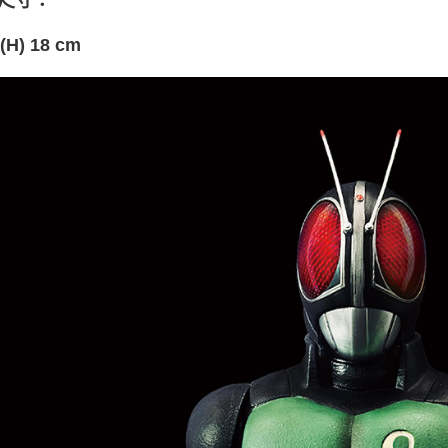
尺寸
：
１．透過由
交易，需
(H) 18 cm
求債權轉
２．關於
https://aft
３．未成
「AFTE
任。
４．使用「
即時審查
結果請求
５．嚴禁
形，恩沛
動。