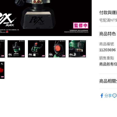
付款與運
宅配滿NT$
付款方式
商品特色
信用卡一
商品編號
11203696
LINE Pay
銷售重點
Apple Pay
商品如有
街口支付
商品相關分
悠遊付
依影視作
Google Pa
分享
🔥現貨新
全盈+PAY
🔥現貨新
大哥付你
相關說明