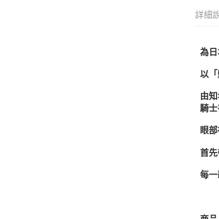
詳細
為日
以「
由知
騎士
眼部
首先
每一