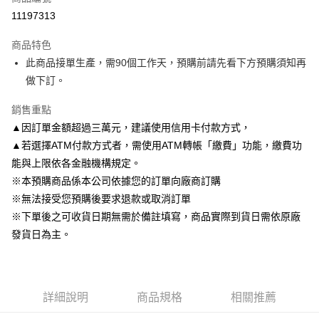
信用卡分期付款
11197313
3 期 0 利率 每期
NT$9,491
2家銀行
商品特色
6 期 0 利率 每期
NT$4,745
2家銀行
玉山商業銀行
台新國際商業銀行
此商品接單生產，需90個工作天，預購前請先看下方預購須知再
玉山商業銀行
台新國際商業銀行
LINE Pay
做下訂。
Apple Pay
銷售重點
▲因訂單金額超過三萬元，建議使用信用卡付款方式，
悠遊付
▲若選擇ATM付款方式者，需使用ATM轉帳「繳費」功能，繳費功
Google Pay
能與上限依各金融機構規定。
※本預購商品係本公司依據您的訂單向廠商訂購
ATM付款
※無法接受您預購後要求退款或取消訂單
※下單後之可收貨日期無需於備註填寫，商品實際到貨日需依原廠
運送方式
發貨日為主。
預購專用-宅配
每筆NT$120，滿NT$1,200(含以上)免運費
預購專用-離島
詳細說明
商品規格
相關推薦
每筆NT$300