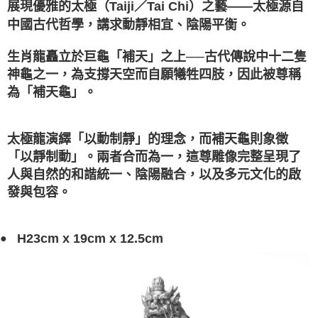
展現優雅的太極（Taiji／Tai Chi）之藝——太極源自
中國古代哲學，講求動靜相宜、陰陽平衡。
生肖龍矗立於巨龜「補天」之上──古代傳說中十二隻
神龜之一，為支撐天空而自願犧牲四肢，因此被尊稱
為「補天龜」。
太極龍演繹「以動制靜」的理念，而補天龜則象徵
「以靜制動」。兩者合而為一，這尊雕像完整呈現了
人與自然的和諧統一、陰陽融合，以及多元文化的啟
發與包容。
H23cm x 19cm x 12.5cm
●