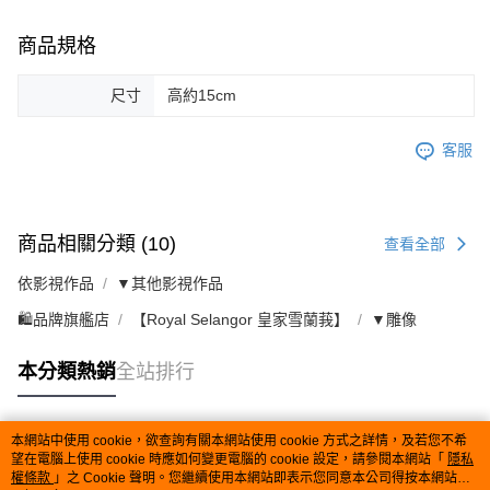
商品規格
尺寸
高約15cm
客服
商品相關分類 (10)
查看全部
依影視作品
▼其他影視作品
🛍️品牌旗艦店
【Royal Selangor 皇家雪蘭莪】
▼雕像
本分類熱銷
全站排行
本網站中使用 cookie，欲查詢有關本網站使用 cookie 方式之詳情，及若您不希
熱門標籤
望在電腦上使用 cookie 時應如何變更電腦的 cookie 設定，請參閱本網站「
隱私
權條款
」之 Cookie 聲明。您繼續使用本網站即表示您同意本公司得按本網站使