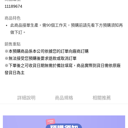
信用卡分期付款
11189674
3 期 0 利率 每期
NT$2,210
2家銀行
商品特色
6 期 0 利率 每期
NT$1,105
2家銀行
玉山商業銀行
台新國際商業銀行
此商品接單生產，需90個工作天，預購前請先看下方預購須知再
玉山商業銀行
台新國際商業銀行
LINE Pay
做下訂。
Apple Pay
銷售重點
※本預購商品係本公司依據您的訂單向廠商訂購
悠遊付
※無法接受您預購後要求退款或取消訂單
Google Pay
※下單後之可收貨日期無需於備註填寫，商品實際到貨日需依原廠
發貨日為主
ATM付款
運送方式
預購專用-宅配
詳細說明
商品規格
相關推薦
每筆NT$120，滿NT$1,200(含以上)免運費
預購專用-離島
每筆NT$300