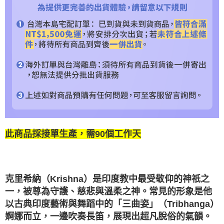
此商品採接單生產，需90個工作天
克里希納（Krishna）是印度教中最受敬仰的神祇之
一，被尊為守護、慈悲與溫柔之神。常見的形象是他
以古典印度藝術與舞蹈中的「三曲姿」（Tribhanga）
婀娜而立，一邊吹奏長笛，展現出超凡脫俗的氣韻。