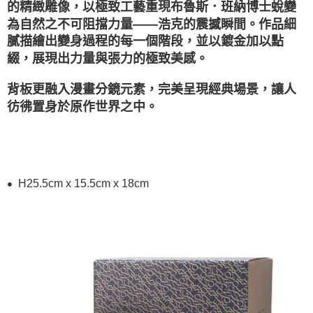
的精緻雕像，以極致工藝重現布魯斯．班納博士蛻變
為自然之不可阻擋力量——浩克的震撼瞬間。作品細
膩描繪出變身過程的每一個階段，並以鍍金加以點
綴，展現出力量與張力的極致美感。
背板更融入漫畫分鏡元素，完美呈現經典場景，讓人
彷彿置身於原作世界之中。
H25.5cm x 15.5cm x 18cm
●