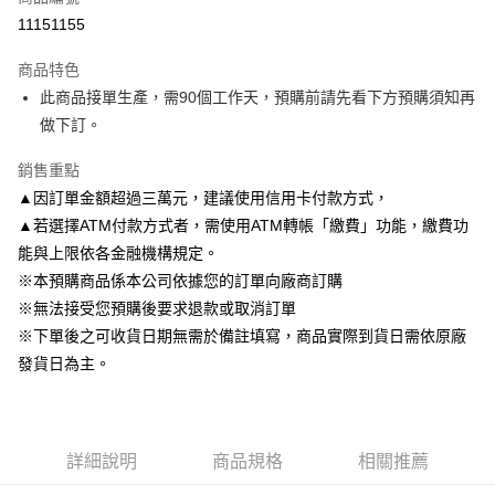
信用卡分期付款
11151155
3 期 0 利率 每期
NT$13,600
2家銀行
商品特色
6 期 0 利率 每期
NT$6,800
2家銀行
玉山商業銀行
台新國際商業銀行
此商品接單生產，需90個工作天，預購前請先看下方預購須知再
玉山商業銀行
台新國際商業銀行
LINE Pay
做下訂。
Apple Pay
銷售重點
▲因訂單金額超過三萬元，建議使用信用卡付款方式，
悠遊付
▲若選擇ATM付款方式者，需使用ATM轉帳「繳費」功能，繳費功
Google Pay
能與上限依各金融機構規定。
※本預購商品係本公司依據您的訂單向廠商訂購
ATM付款
※無法接受您預購後要求退款或取消訂單
※下單後之可收貨日期無需於備註填寫，商品實際到貨日需依原廠
運送方式
發貨日為主。
預購專用-宅配
每筆NT$120，滿NT$1,200(含以上)免運費
預購專用-離島
詳細說明
商品規格
相關推薦
每筆NT$300