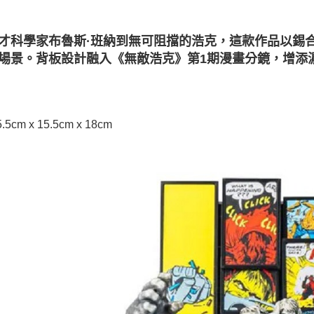
才科學家布魯斯·班納到無可阻擋的浩克，這款作品以錫
場景。背板設計融入《無敵浩克》第1期漫畫分鏡，增添
.5cm x 15.5cm x 18cm