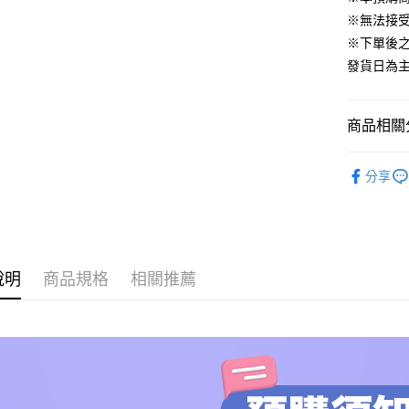
Google Pa
※無法接
ATM付款
※下單後
發貨日為
運送方式
商品相關分
預購專用-
每筆NT$1
依影視作
分享
🛍️品牌旗
預購專用-
題
漫威
每筆NT$3
🛍️品牌旗
依收藏品
說明
商品規格
相關推薦
🔥預購新
🔥預購新
依收藏品
🔥預購新