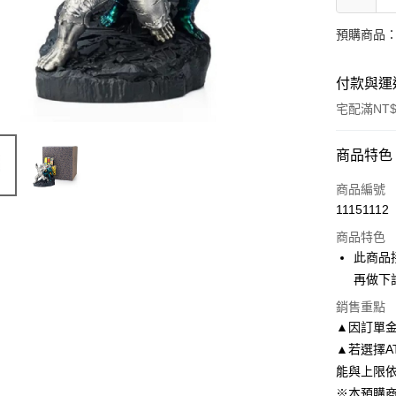
預購商品：
付款與運
宅配滿NT$
付款方式
商品特色
信用卡一
商品編號
11151112
信用卡分
商品特色
3 期 
此商品
6 期 
玉山商
再做下
玉山商
LINE Pay
銷售重點
▲因訂單
Apple Pay
▲若選擇A
能與上限
悠遊付
※本預購