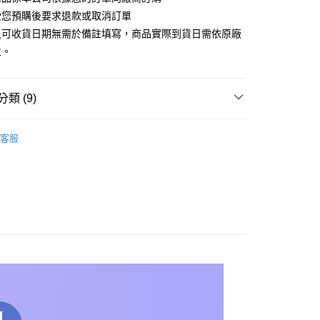
y
受您預購後要求退款或取消訂單
之可收貨日期無需於備註填寫，商品實際到貨日需依原廠
主。
類 (9)
宅配
20，滿NT$1,200(含以上)免運費
品
▼漫威
客服
艦店
【Royal Selangor 皇家雪蘭莪】
授權聯名主
離島
00
艦店
【Royal Selangor 皇家雪蘭莪】
▼雕像
牌
品牌全覽
Royal Selangor 皇家雪蘭莪
品專區｜分期0利率
🔥館長推薦
品專區｜分期0利率
漫威
牌
熱門品牌
Royal Selangor 皇家雪蘭莪
品專區｜分期0利率
▼Royal Selangor 皇家雪蘭莪