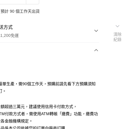
預計 90 個工作天出貨
送方式
清除
1,200免運
紀錄
次付款
期付款
0 利率 每期
NT$11,191
2家銀行
接單生產，需90個工作天，預購前請先看下方預購須知
0 利率 每期
NT$5,595
2家銀行
業銀行
台新國際商業銀行
訂。
業銀行
台新國際商業銀行
金額超過三萬元，建議使用信用卡付款方式，
TM付款方式者，需使用ATM轉帳「繳費」功能，繳費功
依各金融機構規定。
商品係本公司依據您的訂單向廠商訂購