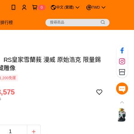
0
中文 (繁體)
TWD
銷排行榜
】RS皇家雪蘭莪 漫威 原始浩克 限量錫
藏雕像
1,200免運
,575
0