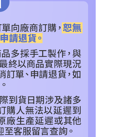
別
收藏品
珍藏雕像、塑像