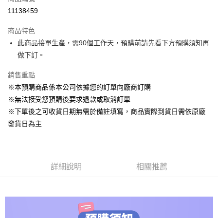
信用卡分期付款
11138459
3 期 0 利率 每期
NT$7,508
2家銀行
商品特色
6 期 0 利率 每期
NT$3,754
2家銀行
玉山商業銀行
台新國際商業銀行
此商品接單生產，需90個工作天，預購前請先看下方預購須知再
玉山商業銀行
台新國際商業銀行
LINE Pay
做下訂。
Apple Pay
銷售重點
※本預購商品係本公司依據您的訂單向廠商訂購
悠遊付
※無法接受您預購後要求退款或取消訂單
Google Pay
※下單後之可收貨日期無需於備註填寫，商品實際到貨日需依原廠
發貨日為主
ATM付款
運送方式
預購專用-宅配
詳細說明
相關推薦
每筆NT$120，滿NT$1,200(含以上)免運費
預購專用-離島
每筆NT$300