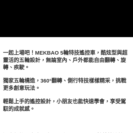
4.訂單成立30分鐘內，如未前往確認交易或遇審核未通過，訂單將自動取
１．簡單：不需註冊會員、不需綁卡、不需儲值。
運送方式
消。如遇「轉專審核」未通過狀況，表示未達大哥付你分期系統評分，恕無
２．便利：只要手機號碼，簡訊認證，即可結帳。
法說明評估內容。
３．安心：先確認商品／服務後，再付款。
宅配
【繳款方式說明】
1.分期款項不併入電信帳單，「大哥付你分期」於每月結算日後寄送繳費提
每筆NT$120，滿NT$1,200(含以上)免運費
【「AFTEE先享後付」結帳流程】
醒簡訊。
１．於結帳方式選擇「AFTEE先享後付」後，將跳轉至「AFTEE先享後付」
2.透過簡訊連結打開帳單後，可選擇「超商條碼／台灣大直營門市／銀行轉
宅配-離島
結帳頁面，進行簡訊認證並確認金額後，即可完成結帳。
帳／街口支付／iPASS MONEY」等通路繳費。
２．訂單成立數日內，您將收到繳費通知簡訊。
每筆NT$300
３．收到繳費通知簡訊後14天內，點擊此簡訊中的連結，可透過四大超商／
【注意事項】
ATM／網路銀行／等多元方式進行付款，方視為交易完成。
一起上場吧！MEKBAO 5輪特技遙控車，酷炫型與超
1.本服務係由「台灣大哥大股份有限公司」（以下簡稱本公司）所提供，讓
※ 請注意：結帳手續完成當下不需立刻繳費，但若您需要取消訂單，請聯絡
用戶於交易時，得透過本服務購買商品或服務，並由商店將買賣／分期付款
靈活的五輪設計，無論室內、戶外都能自由翻轉、旋
購買商品的店家。未經商家同意取消之訂單仍視為有效，需透過AFTEE先享
買賣價金債權讓與本公司後，依約使用本公司帳單繳交帳款。
轉、疾駛。
後付繳納相關費用。
2.基於同意付款使用「大哥付你分期」之契約關係目的，商店將以您的個人
※ 交易是否成功請以「AFTEE先享後付 」之結帳頁面顯示為準，若有關於
資料（包含姓名、電話或地址）提供予台灣大哥大進項蒐集、處理及利用，
是否繳費成功／繳費後需取消欲退款等相關疑問，請聯繫「AFTEE先享後付
獨家五輪構造，360°翻轉、側行特技樣樣精采，挑戰
由本公司與您本人進行分期帳單所需資料之確認、核對及更正。
客戶支援中心」
https://netprotections.freshdesk.com/support/home
3.完整用戶服務條款，請詳閱以下連結：
https://oppay.tw/userRule
更多創意玩法。
【注意事項】
１．透過由恩沛科技股份有限公司提供之「AFTEE先享後付」服務完成之交
輕鬆上手的遙控設計，小朋友也能快速學會，享受駕
易，需依本服務之必要範圍內提供個人資料，並將交易相關給付款項請求債
馭的成就感。
權轉讓予恩沛科技股份有限公司。
２．關於個人資料處理事宜，請瀏覽以下網址：
https://aftee.tw/terms/#terms3
３．未成年的使用者請事先徵得法定代理人或監護人之同意方可使用
「AFTEE先享後付」，若未經同意申辦者引起之損失，本公司不負相關責