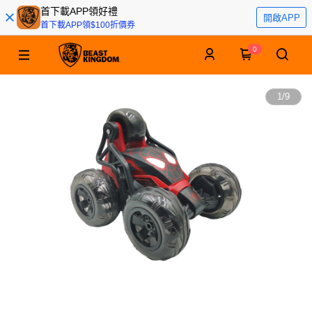
首下載APP領好禮
開啟APP
首下載APP領$100折價券
0
1
/
9