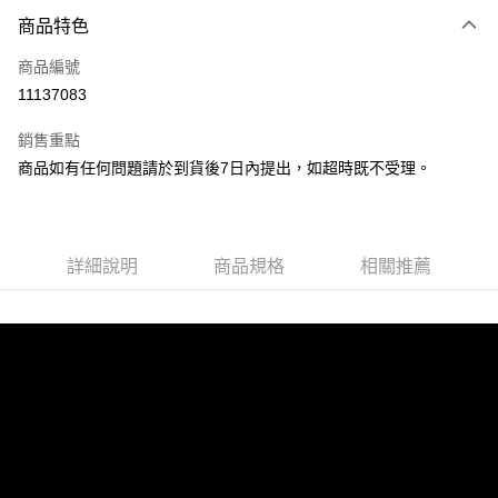
付款方式
商品特色
信用卡一次付款
商品編號
LINE Pay
11137083
Apple Pay
銷售重點
街口支付
商品如有任何問題請於到貨後7日內提出，如超時既不受理。
悠遊付
Google Pay
詳細說明
商品規格
相關推薦
全盈+PAY
大哥付你分期
相關說明
【大哥付你分期使用說明】
AFTEE先享後付
1.本服務由台灣大哥大提供，台灣大哥大用戶可立即使用無須另外申請。
2.付款方式選擇「大哥付你分期」，訂單成立後會自動跳轉到大哥付的交易
相關說明
流程，驗證手機門號後，選擇欲分期的期數、繳款截止日，確認付款後即完
【關於「AFTEE先享後付」】
成交易。
ATM付款
AFTEE先享後付是「在收到商品之後才付款」的支付方式。 讓您購物簡單
3.實際核准額度、可分期數及費用金額請依後續交易確認頁面所載為準。
便利好安心！