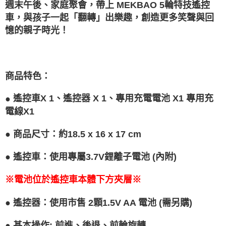
週末午後、家庭聚會，帶上 MEKBAO 5輪特技遙控
任。
４．使用「AFTEE先享後付」時，將依據個別帳號之用戶狀況，依本公司即
車，與孩子一起「翻轉」出樂趣，創造更多笑聲與回
時審查核予不同之上限額度；若仍有額度不足之情形，本公司將視審查結果
憶的親子時光！
請求用戶進行身份認證。
５．嚴禁一人註冊多個帳號或使用他人資訊註冊。若發現惡意使用之情形，
恩沛科技股份有限公司將有權停止該用戶之使用額度並採取法律行動。
商品特色
：
●
遙控車X 1、遙控器 X 1、專用充電電池 X1 專用充
電線X1
●
商品尺寸：約18.5 x 16 x 17 cm
●
遙控車：使用專屬3.7V鋰離子電池 (內附)
※電池位於遙控車本體下方夾層※
●
遙控器：使用市售 2顆1.5V AA 電池 (需另購)
●
基本操作: 前進、後退、前輪旋轉